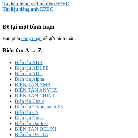
Tài liệu tiếng việt bộ đếm H7EC
Tài liệu tiếng anh H7EC
Để lại một bình luận
Bạn phải
đăng nhập
để gửi bình luận.
Biến tần A → Z
Biến tần ABB
Biến tần ADLEE
Biến tần ADT
Biến tần Alpha
BIẾN TẦN AMB
BIẾN TẦN ANYHZ
BIẾN TẦN CHINT
Biến tần Chziri
Biến tần Commander SK
Biến tần CS
Biến tần Cutes
Biến tần Danfoss
BIẾN TẦN DELIXI
Biến tần DELTA