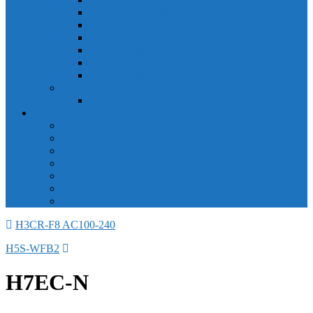
Công tắc hành trình snap 6AS
Công tắc hành trình snap AC
Công tắc hành trình snap BA
Công tắc hành trình snap BE
Công tắc hành trình snap BM
Công tắc hành trình snap BZ
Công tắc Honeywell
Công tắc xoay Honeywell
LS
ACB LS
MCB LS
MCCB LS
RCB LS
ELCB LS
Relay Nhiệt LS
Biến tần LS
H3CR-F8 AC100-240
H5S-WFB2
H7EC-N