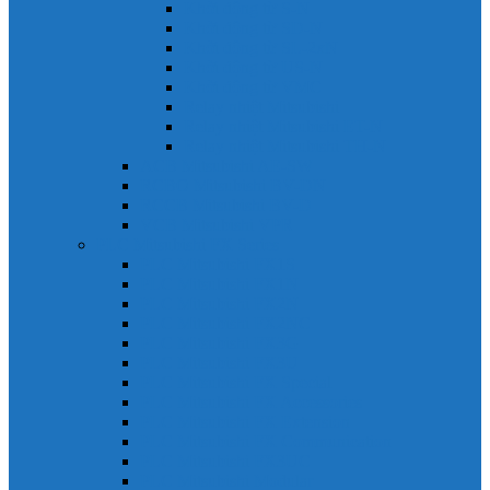
Khởi động từ S-N
Khởi động từ SD-N
Khởi động từ SL-2xN
Khởi động từ US-N
Khởi động từ VMC
Relay nhiệt Mitsubishi
Relay nhiệt Mitsubishi ET-N
Relay nhiệt Mitsubishi TH-N
ACB Mitsubishi AE-SW
RCBO Mitsubishi BV-DN
RCCB Mitsubishi BV-D
VCB Mitsubishi VPR
PLC Mitsubishi FX Series
PLC Mitsubishi FX1S
PLC Mitsubishi FX1N
PLC Mitsubishi FX2N
PLC Mitsubishi FX2NC
PLC Mitsubishi FX3G
PLC Mitsubishi FX3U
PLC Mitsubishi FX Special
PLC Mitsubishi FX Accessories
PLC Mitsubishi FX Extension
PLC Mitsubishi FX Communication
PLC Mitsubishi FX3UC
PLC Mitsubishi Modular