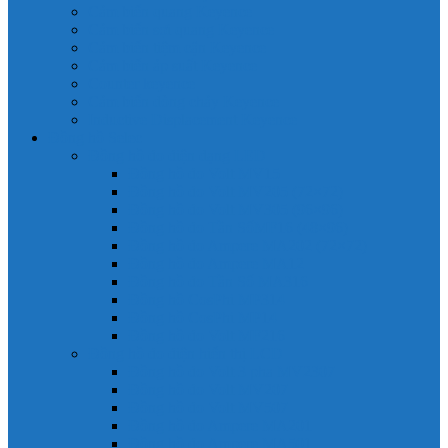
Cảm biến quang Keyence
Cảm biến sợi quang Keyence
Cảm biến tiệm cận Keyence
Cảm biến áp suất Keyence
Counter keyence
Cảm biến dòng chảy Keyence
Inductive Displacement Keyence
Đồng hồ Selec
Đồng hồ đo điện dạng LED
Đồng hồ đo Volt MV15
Đồng hồ đo Volt MV205 (72×72)
Đồng hồ đo Volt MV305 (96×96)
Đồng hồ đo Tần SốMF16 (48×96)
Đồng hồ đo Ampere MA202 (72×72)
Đồng hồ đo Ampere MA12
Đồng hồ đo Tần Số MA316
Đồng hồ CosPhi MP314
Đồng hồ CosPhi MP14
Đồng hồ đo Volt MF216
Đồng hồ đo điện hiển thị LCD
Đồng hồ đo Volt 3 pha MV2307
Đồng hồ đo Volt MV207
Đồng hồ đo Volt MV507
Đồng hồ đo Ampere MA201
Đồng hồ đo Ampere MA501