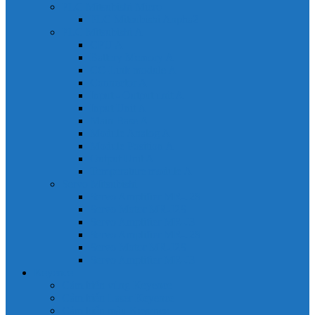
PLC Mitsubishi Micro
PLC Mitsubishi Anpha2
PLC Mitsubishi A
CPU A
Battery Memory A
CC-Link module A
Connector A
Input - Output unit A
Input Unit A
Main Base A
Module Analog A
Module Position A
Output Unit A
Temperature module A
Servo Mitsubishi
Servo Amplifier MR-J2S
Servo Motor MR-J2S
Servo Amplifier MR-J3
Servo Amplifier MR-J2S
Servo Motor MR-J2S
Servo Amplifier MR-J3
Keyence
Cảm biến vùng Keyence
Cảm biến Laser Keyence
Cảm biến màu Keyence