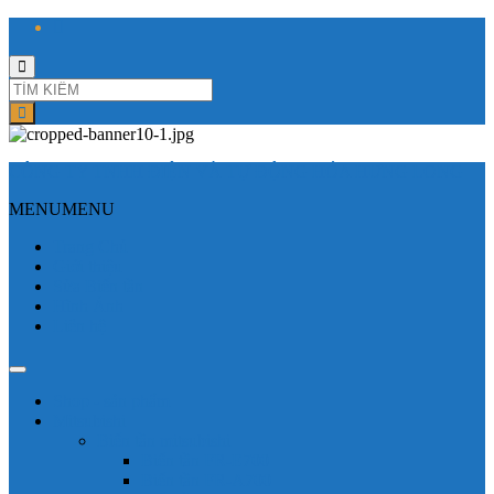
Toggle
search
form
CÔNG TY TNHH ĐIỆN VÀ TỰ ĐỘNG HÓA HƯNG LONG
MENU
MENU
Trang Chủ
Giới thiệu
Sửa Biến tần
Hình Ảnh
Liên hệ
Shop - sản phẩm
Mitsubishi
Biến tần mitsubishi
Biến tần FR-E700
Biến tần FR-A700