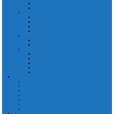
Đồng hồ đo A 3P MA2301
Đồng hồ đo Ampere MA302
ĐỒNG HỒ ĐO NĂNG LƯỢNG
Đồng hồ đo điện EM368 đa năng
Đồng hồ đo Kwh EM306C
Đồng hồ đo điện EM368-C đa năng
Đồng hồ đo Kwh EM306
ĐỒNG HỒ ĐO V-A-F
Đồng hồ đo: V – A – F VAF39
Đồng hồ đo: V – A – F VAF36
ĐỒNG HỒ ĐO ĐA NĂNG
Đồng hồ đo điện MFM374 đa năng
Đồng hồ đo điện MFM383 đa năng
Đồng hồ đo điện MFM383-C đa năng
Đồng hồ đo điện MFM384 đa năng
Đồng hồ đo điện MFM384-C đa năng
CHINT
ACB Chint
Biến áp Chint
Bộ chuyển nguồn ATS Chint
CB bảo vệ động cơ Chint
Contactor Chint
Rơ le nhiệt Chint
Timer Chint
Honeywell