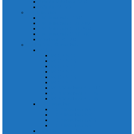
Biến tần Mitsubishi D700
Biến tần FR-F700
HMI Mitsubishi
HMI Mitsubishi E1000
HMI Mitsubishi GOT-A900
HMI Mitsubishi GOT-F900
HMI Mitsubishi GOT1000
Mitsubishi IPC1000
Thiết bị đóng cắt mitsubishi
MCCB
MCCB NF-C
MCCB NF-S
MCCB NF-C
MCCB NF-H
MCCB NF-S
MCCB NF-U
MCB Mitsubishi BH-D10
MCB Mitsubishi BH-D6
MCB Mitsubishi BH-DN
ELCB Mitsubishi
ELCB Mitsubishi NV-C
ELCB Mitsubishi NV-H
ELCB Mitsubishi NV-S
ELCB Mitsubishi NV-U
Khởi động từ Mitsubishi