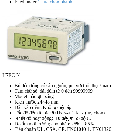
Filed under
1. lựa chọn nhanh
H7EC-N
Bộ đếm tổng có sẵn nguồn, pin với tuổi thọ 7 năm.
Tám chữ số, dải đếm từ 0 đến 99999999
Model màu ghi sáng
Kích thước 24×48 mm
Đầu vào đếm: Không điện áp
Tốc độ đếm tối đa:30 Hz <-> 1 Khz (tùy chọn)
Nhiệt độ hoạt động: -10 đến 55 độ C.
Độ ẩm môi trường cho phép: 25% – 85%
Tiêu chuẩn UL, CSA, CE, EN61010-1, EN61326