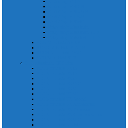
Khởi động từ S-N
Khởi động từ SD-N
Khởi động từ SL-2xN
Khởi động từ US-N
Khởi động từ VMC
Relay nhiệt Mitsubishi
Relay nhiệt Mitsubishi ET-N
Relay nhiệt Mitsubishi TH-N
ACB Mitsubishi AE-SW
RCBO Mitsubishi BV-DN
RCCB Mitsubishi BV-D
VCB Mitsubishi VPR
PLC Mitsubishi FX Series
PLC Mitsubishi FX1S
PLC Mitsubishi FX1N
PLC Mitsubishi FX2N
PLC Mitsubishi FX2NC
PLC Mitsubishi FX3G
PLC Mitsubishi FX3U
PLC Mitsubishi FX Special
PLC Mitsubishi FX Accessories
PLC Mitsubishi FX Extension
PLC Mitsubishi FX Communication
PLC Mitsubishi FX3UC
PLC Mitsubishi Modular