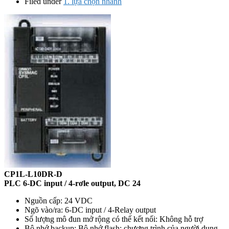
Filed under
1. lựa chọn nhanh
CP1L-L10DR-D
PLC 6-DC input / 4-rơle output, DC 24
Nguồn cấp: 24 VDC
Ngõ vào/ra: 6-DC input / 4-Relay output
Số lượng mô đun mở rộng có thế kết nối: Không hỗ trợ
Bộ nhớ backup: Bộ nhớ flash: chương trình của người dung,