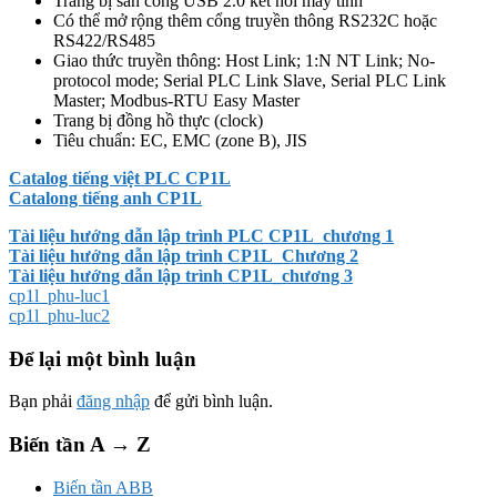
Trang bị sẵn cổng USB 2.0 kết nối máy tính
Có thể mở rộng thêm cổng truyền thông RS232C hoặc
RS422/RS485
Giao thức truyền thông: Host Link; 1:N NT Link; No-
protocol mode; Serial PLC Link Slave, Serial PLC Link
Master; Modbus-RTU Easy Master
Trang bị đồng hồ thực (clock)
Tiêu chuẩn: EC, EMC (zone B), JIS
Catalog tiếng việt PLC CP1L
Catalong tiếng anh CP1L
Tài liệu hướng dẫn lập trình PLC CP1L_chương 1
Tài liệu hướng dẫn lập trình CP1L_Chương 2
Tài liệu hướng dẫn lập trình CP1L_chương 3
cp1l_phu-luc1
cp1l_phu-luc2
Để lại một bình luận
Bạn phải
đăng nhập
để gửi bình luận.
Biến tần A → Z
Biến tần ABB