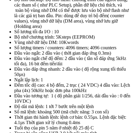
các tham số ( như PLC Setup), phần dữ liệu chú thích, và
toàn bộ vùng nhớ DM có thể được lưu vào bộ nhớ flash như
là các giá trị ban đầu. Pin: dùng để duy trì bộ đếm( counter
values), vùng nhớ dữ liệu (DM area), vùng nhớ lưu giữ
(Holding area)
Số lương tối đa I/O : 10
Bộ nhớ chương trình: 5Ksteps (EEPROM)
Vùng nhớ dữ liệu DM: 10Kwords
Số lượng timers / counters: 4096 timers; 4096 counters
Đầu vào ngắt: 2 đầu vào ( thời gian đáp ứng 0.3ms)
Đầu vào ngắt chế độ đếm: 2 đầu vào ( tần số đáp ứng 5kHz
tối đa), 16 bit đếm tiến\lùi
Đầu vào đáp ứng nhanh: 2 đầu vào ( độ rộng xung tối thiểu
50µs)
Ngắt lập lịch: 1
Đếm tốc độ cao: 4 bộ đếm, 2 trục ( 24 VDC) 4 đầu vào: Lệch
pha (4x) 50kHz hoặc đơn pha 100kHz
Đầu vào tương tự: 1 ( độ phân giải 1/256, dải đầu vào : 0 đến
10VDC)
Độ dài mã lệnh: 1 tới 7 bước trên một lệnh
Số mã lệnh: khoảng 500 (mã chức năng: 3 con số)
Thời gian thi hành lệnh: lệnh cơ bản: 0.55µs. Lệnh đặc biệt:
4.1µs Thời gian xử lý chung 0.4ms
Tuổi thọ của pin 5 năm ở nhiệt độ 25 độ C