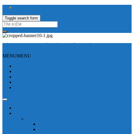
Toggle search form
CÔNG TY TNHH ĐIỆN VÀ TỰ ĐỘNG HÓA HƯNG LONG
MENU
MENU
Trang Chủ
Giới thiệu
Sửa Biến tần
Hình Ảnh
Liên hệ
Shop - sản phẩm
Mitsubishi
Biến tần mitsubishi
Biến tần FR-E700
Biến tần FR-A700