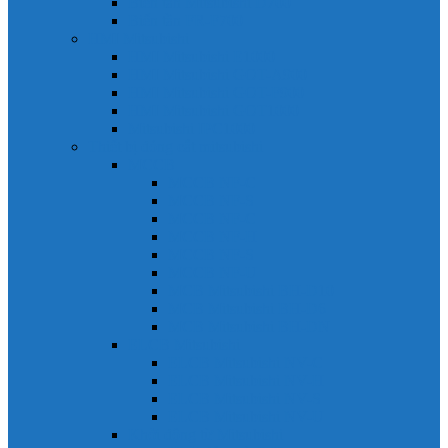
Biến tần Mitsubishi D700
Biến tần FR-F700
HMI Mitsubishi
HMI Mitsubishi E1000
HMI Mitsubishi GOT-A900
HMI Mitsubishi GOT-F900
HMI Mitsubishi GOT1000
Mitsubishi IPC1000
Thiết bị đóng cắt mitsubishi
MCCB
MCCB NF-C
MCCB NF-S
MCCB NF-C
MCCB NF-H
MCCB NF-S
MCCB NF-U
MCB Mitsubishi BH-D10
MCB Mitsubishi BH-D6
MCB Mitsubishi BH-DN
ELCB Mitsubishi
ELCB Mitsubishi NV-C
ELCB Mitsubishi NV-H
ELCB Mitsubishi NV-S
ELCB Mitsubishi NV-U
Khởi động từ Mitsubishi