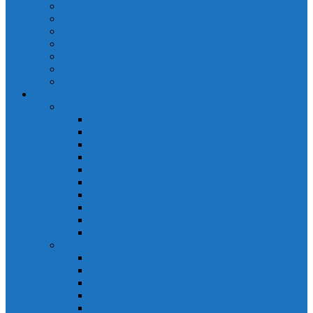
Cảm biến quang Keyence
Cảm biến sợi quang Keyence
Cảm biến tiệm cận Keyence
Cảm biến áp suất Keyence
Counter keyence
Cảm biến dòng chảy Keyence
Inductive Displacement Keyence
Đồng hồ Selec
Đồng hồ đo điện dạng LED
Đồng hồ đo Volt MV15
Đồng hồ đo Volt MV205 (72×72)
Đồng hồ đo Volt MV305 (96×96)
Đồng hồ đo Tần SốMF16 (48×96)
Đồng hồ đo Ampere MA202 (72×72)
Đồng hồ đo Ampere MA12
Đồng hồ đo Tần Số MA316
Đồng hồ CosPhi MP314
Đồng hồ CosPhi MP14
Đồng hồ đo Volt MF216
Đồng hồ đo điện hiển thị LCD
Đồng hồ đo Volt 3 pha MV2307
Đồng hồ đo Volt MV207
Đồng hồ đo Volt MV507
Đồng hồ đo Ampere MA201
Đồng hồ đo Ampere MA501