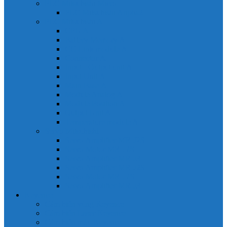
PLC Mitsubishi Micro
PLC Mitsubishi Anpha2
PLC Mitsubishi A
CPU A
Battery Memory A
CC-Link module A
Connector A
Input - Output unit A
Input Unit A
Main Base A
Module Analog A
Module Position A
Output Unit A
Temperature module A
Servo Mitsubishi
Servo Amplifier MR-J2S
Servo Motor MR-J2S
Servo Amplifier MR-J3
Servo Amplifier MR-J2S
Servo Motor MR-J2S
Servo Amplifier MR-J3
Keyence
Cảm biến vùng Keyence
Cảm biến Laser Keyence
Cảm biến màu Keyence