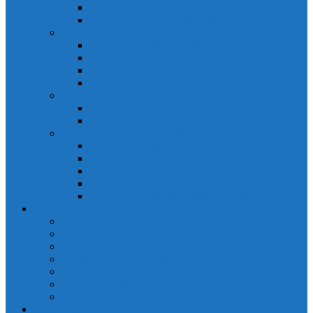
Đồng hồ đo A 3P MA2301
Đồng hồ đo Ampere MA302
ĐỒNG HỒ ĐO NĂNG LƯỢNG
Đồng hồ đo điện EM368 đa năng
Đồng hồ đo Kwh EM306C
Đồng hồ đo điện EM368-C đa năng
Đồng hồ đo Kwh EM306
ĐỒNG HỒ ĐO V-A-F
Đồng hồ đo: V – A – F VAF39
Đồng hồ đo: V – A – F VAF36
ĐỒNG HỒ ĐO ĐA NĂNG
Đồng hồ đo điện MFM374 đa năng
Đồng hồ đo điện MFM383 đa năng
Đồng hồ đo điện MFM383-C đa năng
Đồng hồ đo điện MFM384 đa năng
Đồng hồ đo điện MFM384-C đa năng
CHINT
ACB Chint
Biến áp Chint
Bộ chuyển nguồn ATS Chint
CB bảo vệ động cơ Chint
Contactor Chint
Rơ le nhiệt Chint
Timer Chint
Honeywell