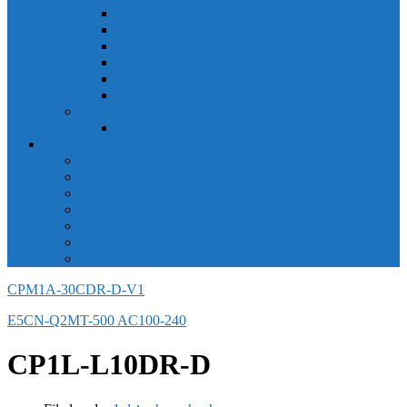
Công tắc hành trình snap 6AS
Công tắc hành trình snap AC
Công tắc hành trình snap BA
Công tắc hành trình snap BE
Công tắc hành trình snap BM
Công tắc hành trình snap BZ
Công tắc Honeywell
Công tắc xoay Honeywell
LS
ACB LS
MCB LS
MCCB LS
RCB LS
ELCB LS
Relay Nhiệt LS
Biến tần LS
CPM1A-30CDR-D-V1
E5CN-Q2MT-500 AC100-240
CP1L-L10DR-D