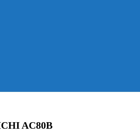
EICHI AC80B