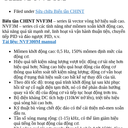
Filed under
Sửa chữa Biến tần CHINT
Biến tần CHINT NVF3M
– series là vector vòng hở hiệu suất cao.
NVF3M – series có các tính năng như mômen xoắn khởi động cao,
khả năng quá tải mạnh mẽ, linh hoạt và vận hành thuận tiện, chuyển
tiếp PID và đảo ngược PID, v.v.
Tài liệu: NVF300M manual
Mômen khởi động cao: 0,5 Hz, 150% mômen định mức của
động cơ.
Hiệu quả tiết kiệm năng lượng vượt trội: động cơ tải nhẹ hơn
hiệu quả hơn; Nâng cao hiệu quả hoạt động của động cơ
thông qua kiểm soát tiết kiệm năng lượng; động cơ vẫn hoạt
động ở trạng thái hiệu suất cao bất kể sự thay đổi của tải.
Theo dõi tốc độ: trong quá trình khởi động lại sau khi phục
hồi từ sự cố ngắt điện tạm thời, nó có thể phán đoán hướng
quay và tốc độ của động cơ và tiếp tục hoạt động trơn tru.
Bộ điện kháng DC tích hợp (110kW trở lên), triệt tiêu hiệu
quả sóng hài cao hơn.
Kỹ thuật bù vùng chết độc đáo có thể cải thiện mô-men xoắn
đầu ra.
Tần số sóng mang rộng: (1-15) kHz, có thể làm giảm hiệu
quả tiếng ồn hoạt động của động cơ.