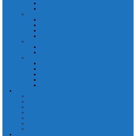
Đồng hồ đo A 3P MA2301
Đồng hồ đo Ampere MA302
ĐỒNG HỒ ĐO NĂNG LƯỢNG
Đồng hồ đo điện EM368 đa năng
Đồng hồ đo Kwh EM306C
Đồng hồ đo điện EM368-C đa năng
Đồng hồ đo Kwh EM306
ĐỒNG HỒ ĐO V-A-F
Đồng hồ đo: V – A – F VAF39
Đồng hồ đo: V – A – F VAF36
ĐỒNG HỒ ĐO ĐA NĂNG
Đồng hồ đo điện MFM374 đa năng
Đồng hồ đo điện MFM383 đa năng
Đồng hồ đo điện MFM383-C đa năng
Đồng hồ đo điện MFM384 đa năng
Đồng hồ đo điện MFM384-C đa năng
CHINT
ACB Chint
Biến áp Chint
Bộ chuyển nguồn ATS Chint
CB bảo vệ động cơ Chint
Contactor Chint
Rơ le nhiệt Chint
Timer Chint
Honeywell