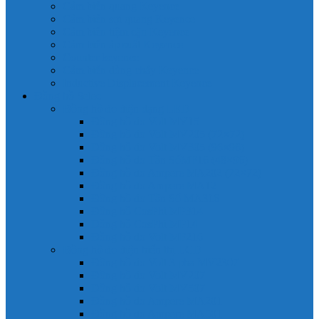
Cảm biến quang Keyence
Cảm biến sợi quang Keyence
Cảm biến tiệm cận Keyence
Cảm biến áp suất Keyence
Counter keyence
Cảm biến dòng chảy Keyence
Inductive Displacement Keyence
Đồng hồ Selec
Đồng hồ đo điện dạng LED
Đồng hồ đo Volt MV15
Đồng hồ đo Volt MV205 (72×72)
Đồng hồ đo Volt MV305 (96×96)
Đồng hồ đo Tần SốMF16 (48×96)
Đồng hồ đo Ampere MA202 (72×72)
Đồng hồ đo Ampere MA12
Đồng hồ đo Tần Số MA316
Đồng hồ CosPhi MP314
Đồng hồ CosPhi MP14
Đồng hồ đo Volt MF216
Đồng hồ đo điện hiển thị LCD
Đồng hồ đo Volt 3 pha MV2307
Đồng hồ đo Volt MV207
Đồng hồ đo Volt MV507
Đồng hồ đo Ampere MA201
Đồng hồ đo Ampere MA501