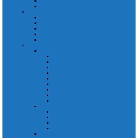
Biến tần Mitsubishi D700
Biến tần FR-F700
HMI Mitsubishi
HMI Mitsubishi E1000
HMI Mitsubishi GOT-A900
HMI Mitsubishi GOT-F900
HMI Mitsubishi GOT1000
Mitsubishi IPC1000
Thiết bị đóng cắt mitsubishi
MCCB
MCCB NF-C
MCCB NF-S
MCCB NF-C
MCCB NF-H
MCCB NF-S
MCCB NF-U
MCB Mitsubishi BH-D10
MCB Mitsubishi BH-D6
MCB Mitsubishi BH-DN
ELCB Mitsubishi
ELCB Mitsubishi NV-C
ELCB Mitsubishi NV-H
ELCB Mitsubishi NV-S
ELCB Mitsubishi NV-U
Khởi động từ Mitsubishi