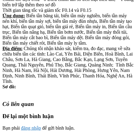
biến trở lắp thêm theo sơ đồ
Thời gian tăng tốc và giảm tốc F0.14 và F0.15
Ứng dụng:
Biến tần băng tải, biến tần máy nghiền, biến tần máy
nén khí, biến tần máy sợi, biến tần máy đùn nhựa, Biến tần máy tạo
hạt, Biến tần quạt gió, biến tần giá rẻ, Biến tần máy in, Biến tần cầu
trục, Biến tần nâng hạ, Biến tần bơm nước, Biến tần máy thổi túi,
Biến tần máy cắt bao bì, Biến tần máy dệt. Biến tần máy đóng gói,
Biến tần máy chiết rót, Biến tần máy ly tâm.
Địa điểm:
Chúng tôi nhận khảo sát, kiểm tra, đo đạc, mang về sửa
chữa biến tần các tỉnh: Lào Cai, Yên Bái, Điện Biên, Hoà Bình, Lai
Châu, Sơn La, Hà Giang, Cao Bằng, Bắc Kạn, Lạng Sơn, Tuyên
Quang, Thái Nguyên, Phú Thọ, Bắc Giang, Quảng Ninh; Tỉnh Bắc
Ninh, Hà Nam, Hà Nội, Hải Dương, Hải Phòng, Hưng Yên, Nam
Định, Ninh Bình, Thái Bình, Vĩnh Phúc, Thanh Hóa, Nghệ An, Hà
Tĩnh.
Sơ đồ:
Có liên quan
Để lại một bình luận
Bạn phải
đăng nhập
để gửi bình luận.