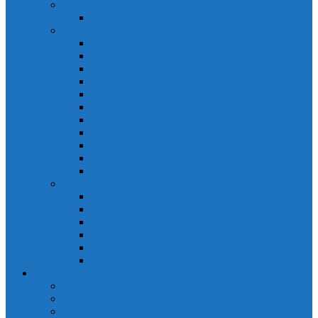
PLC Mitsubishi Micro
PLC Mitsubishi Anpha2
PLC Mitsubishi A
CPU A
Battery Memory A
CC-Link module A
Connector A
Input - Output unit A
Input Unit A
Main Base A
Module Analog A
Module Position A
Output Unit A
Temperature module A
Servo Mitsubishi
Servo Amplifier MR-J2S
Servo Motor MR-J2S
Servo Amplifier MR-J3
Servo Amplifier MR-J2S
Servo Motor MR-J2S
Servo Amplifier MR-J3
Keyence
Cảm biến vùng Keyence
Cảm biến Laser Keyence
Cảm biến màu Keyence