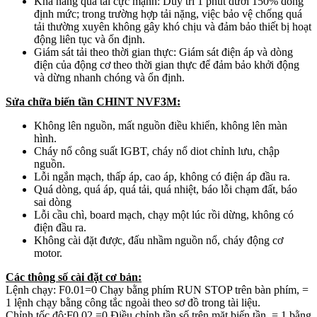
Khả năng quá tải cực mạnh: Duy trì 1 phút dưới 150% dòng
định mức; trong trường hợp tải nặng, việc bảo vệ chống quá
tải thường xuyên không gây khó chịu và đảm bảo thiết bị hoạt
động liên tục và ổn định.
Giám sát tải theo thời gian thực: Giám sát điện áp và dòng
điện của động cơ theo thời gian thực để đảm bảo khởi động
và dừng nhanh chóng và ổn định.
Sửa chữa biến tần CHINT NVF3M:
Không lên nguồn, mất nguồn điều khiển, không lên màn
hình.
Cháy nổ công suất IGBT, cháy nổ diot chỉnh lưu, chập
nguồn.
Lỗi ngắn mạch, thấp áp, cao áp, không có điện áp đầu ra.
Quá dòng, quá áp, quá tải, quá nhiệt, báo lỗi chạm đất, báo
sai dòng
Lỗi cầu chì, board mạch, chạy một lúc rồi dừng, không có
điện đầu ra.
Không cài đặt được, đấu nhầm nguồn nổ, cháy động cơ
motor.
Các thông số cài đặt cơ bản:
Lệnh chạy: F0.01=0 Chạy bằng phím RUN STOP trên bàn phím, =
1 lệnh chạy bằng công tắc ngoài theo sơ đồ trong tài liệu.
Chỉnh tốc độ:F0.02 =0 Điều chỉnh tần số trên mặt biến tần, = 1 bằng