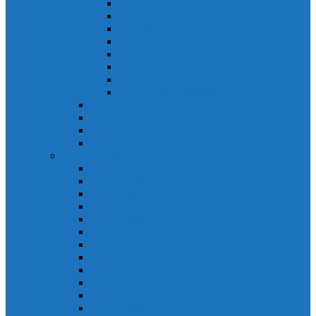
Khởi động từ S-N
Khởi động từ SD-N
Khởi động từ SL-2xN
Khởi động từ US-N
Khởi động từ VMC
Relay nhiệt Mitsubishi
Relay nhiệt Mitsubishi ET-N
Relay nhiệt Mitsubishi TH-N
ACB Mitsubishi AE-SW
RCBO Mitsubishi BV-DN
RCCB Mitsubishi BV-D
VCB Mitsubishi VPR
PLC Mitsubishi FX Series
PLC Mitsubishi FX1S
PLC Mitsubishi FX1N
PLC Mitsubishi FX2N
PLC Mitsubishi FX2NC
PLC Mitsubishi FX3G
PLC Mitsubishi FX3U
PLC Mitsubishi FX Special
PLC Mitsubishi FX Accessories
PLC Mitsubishi FX Extension
PLC Mitsubishi FX Communication
PLC Mitsubishi FX3UC
PLC Mitsubishi Modular