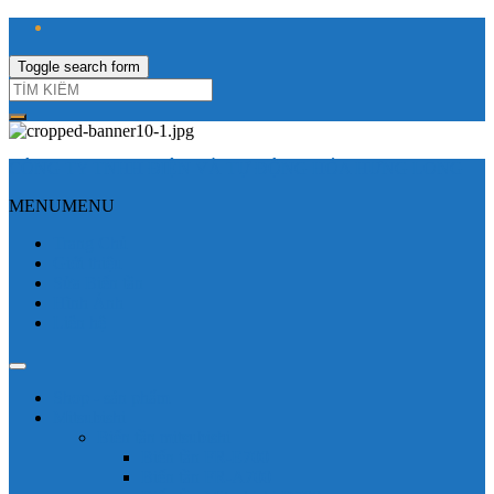
Toggle search form
CÔNG TY TNHH ĐIỆN VÀ TỰ ĐỘNG HÓA HƯNG LONG
MENU
MENU
Trang Chủ
Giới thiệu
Sửa Biến tần
Hình Ảnh
Liên hệ
Shop - sản phẩm
Mitsubishi
Biến tần mitsubishi
Biến tần FR-E700
Biến tần FR-A700