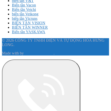
biến tần V&T
Biến tần Vacon
Biến tần Veichi
biến tần Veikong
biến tần Vicruns
BIẾN TẦN VISION
BIẾN TẦN WINNER
Biến tần YASKAWA
© 2026 CÔNG TY TNHH ĐIỆN VÀ TỰ ĐỘNG HÓA HƯNG
LONG.
Made with
by
Graphene Themes
.