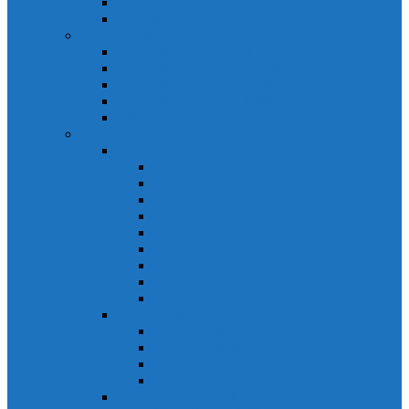
Biến tần Mitsubishi D700
Biến tần FR-F700
HMI Mitsubishi
HMI Mitsubishi E1000
HMI Mitsubishi GOT-A900
HMI Mitsubishi GOT-F900
HMI Mitsubishi GOT1000
Mitsubishi IPC1000
Thiết bị đóng cắt mitsubishi
MCCB
MCCB NF-C
MCCB NF-S
MCCB NF-C
MCCB NF-H
MCCB NF-S
MCCB NF-U
MCB Mitsubishi BH-D10
MCB Mitsubishi BH-D6
MCB Mitsubishi BH-DN
ELCB Mitsubishi
ELCB Mitsubishi NV-C
ELCB Mitsubishi NV-H
ELCB Mitsubishi NV-S
ELCB Mitsubishi NV-U
Khởi động từ Mitsubishi