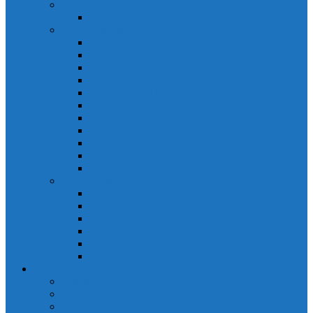
PLC Mitsubishi Micro
PLC Mitsubishi Anpha2
PLC Mitsubishi A
CPU A
Battery Memory A
CC-Link module A
Connector A
Input - Output unit A
Input Unit A
Main Base A
Module Analog A
Module Position A
Output Unit A
Temperature module A
Servo Mitsubishi
Servo Amplifier MR-J2S
Servo Motor MR-J2S
Servo Amplifier MR-J3
Servo Amplifier MR-J2S
Servo Motor MR-J2S
Servo Amplifier MR-J3
Keyence
Cảm biến vùng Keyence
Cảm biến Laser Keyence
Cảm biến màu Keyence