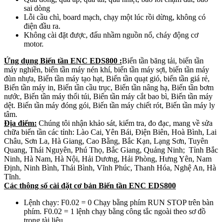
sai dòng
Lỗi cầu chì, board mạch, chạy một lúc rồi dừng, không có
điện đầu ra.
Không cài đặt được, đấu nhầm nguồn nổ, cháy động cơ
motor.
Ứng dụng Biến tần ENC EDS800 :
Biến tần băng tải, biến tần
máy nghiền, biến tần máy nén khí, biến tần máy sợi, biến tần máy
đùn nhựa, Biến tần máy tạo hạt, Biến tần quạt gió, biến tần giá rẻ,
Biến tần máy in, Biến tần cầu trục, Biến tần nâng hạ, Biến tần bơm
nước, Biến tần máy thổi túi, Biến tần máy cắt bao bì, Biến tần máy
dệt. Biến tần máy đóng gói, Biến tần máy chiết rót, Biến tần máy ly
tâm.
Địa điểm:
Chúng tôi nhận khảo sát, kiểm tra, đo đạc, mang về sửa
chữa biến tần các tỉnh: Lào Cai, Yên Bái, Điện Biên, Hoà Bình, Lai
Châu, Sơn La, Hà Giang, Cao Bằng, Bắc Kạn, Lạng Sơn, Tuyên
Quang, Thái Nguyên, Phú Thọ, Bắc Giang, Quảng Ninh; Tỉnh Bắc
Ninh, Hà Nam, Hà Nội, Hải Dương, Hải Phòng, Hưng Yên, Nam
Định, Ninh Bình, Thái Bình, Vĩnh Phúc, Thanh Hóa, Nghệ An, Hà
Tĩnh.
Các thông số cài đặt cơ bản Biến tần ENC EDS800
Lệnh chạy: F0.02
= 0 Chạy bằng phím RUN STOP trên bàn
phím. F0.02 = 1 lệnh chạy bằng công tắc ngoài theo sơ đồ
trong tài liệu.