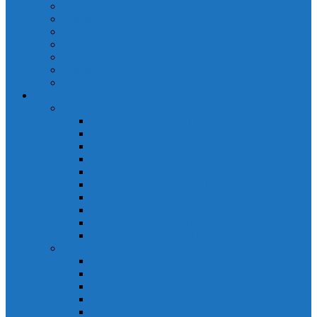
Cảm biến quang Keyence
Cảm biến sợi quang Keyence
Cảm biến tiệm cận Keyence
Cảm biến áp suất Keyence
Counter keyence
Cảm biến dòng chảy Keyence
Inductive Displacement Keyence
Đồng hồ Selec
Đồng hồ đo điện dạng LED
Đồng hồ đo Volt MV15
Đồng hồ đo Volt MV205 (72×72)
Đồng hồ đo Volt MV305 (96×96)
Đồng hồ đo Tần SốMF16 (48×96)
Đồng hồ đo Ampere MA202 (72×72)
Đồng hồ đo Ampere MA12
Đồng hồ đo Tần Số MA316
Đồng hồ CosPhi MP314
Đồng hồ CosPhi MP14
Đồng hồ đo Volt MF216
Đồng hồ đo điện hiển thị LCD
Đồng hồ đo Volt 3 pha MV2307
Đồng hồ đo Volt MV207
Đồng hồ đo Volt MV507
Đồng hồ đo Ampere MA201
Đồng hồ đo Ampere MA501