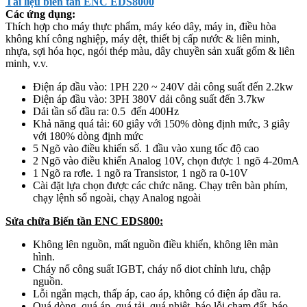
Tài liệu biến tần ENC EDS8000
Các ứng dụng:
Thích hợp cho máy thực phẩm, máy kéo dây, máy in, điều hòa
không khí công nghiệp, máy dệt, thiết bị cấp nước & liên minh,
nhựa, sợi hóa học, ngói thép màu, dây chuyền sản xuất gốm & liên
minh, v.v.
Điện áp đầu vào: 1PH 220 ~ 240V dải công suất đến 2.2kw
Điện áp đầu vào: 3PH 380V dải công suất đến 3.7kw
Dải tần số đầu ra: 0.5 đến 400Hz
Khả năng quá tải: 60 giây với 150% dòng định mức, 3 giây
với 180% dòng định mức
5 Ngõ vào điều khiển số. 1 đầu vào xung tốc độ cao
2 Ngõ vào điều khiển Analog 10V, chọn được 1 ngõ 4-20mA
1 Ngõ ra rơle. 1 ngõ ra Transistor, 1 ngõ ra 0-10V
Cài đặt lựa chọn được các chức năng. Chạy trên bàn phím,
chạy lệnh số ngoài, chạy Analog ngoài
Sửa chữa Biến tần ENC EDS800:
Không lên nguồn, mất nguồn điều khiển, không lên màn
hình.
Cháy nổ công suất IGBT, cháy nổ diot chỉnh lưu, chập
nguồn.
Lỗi ngắn mạch, thấp áp, cao áp, không có điện áp đầu ra.
Quá dòng, quá áp, quá tải, quá nhiệt, báo lỗi chạm đất, báo