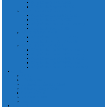
Đồng hồ đo A 3P MA2301
Đồng hồ đo Ampere MA302
ĐỒNG HỒ ĐO NĂNG LƯỢNG
Đồng hồ đo điện EM368 đa năng
Đồng hồ đo Kwh EM306C
Đồng hồ đo điện EM368-C đa năng
Đồng hồ đo Kwh EM306
ĐỒNG HỒ ĐO V-A-F
Đồng hồ đo: V – A – F VAF39
Đồng hồ đo: V – A – F VAF36
ĐỒNG HỒ ĐO ĐA NĂNG
Đồng hồ đo điện MFM374 đa năng
Đồng hồ đo điện MFM383 đa năng
Đồng hồ đo điện MFM383-C đa năng
Đồng hồ đo điện MFM384 đa năng
Đồng hồ đo điện MFM384-C đa năng
CHINT
ACB Chint
Biến áp Chint
Bộ chuyển nguồn ATS Chint
CB bảo vệ động cơ Chint
Contactor Chint
Rơ le nhiệt Chint
Timer Chint
Honeywell