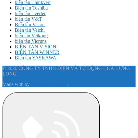
biến tần Thinkvert
Biến tần Toshiba
biến tần Tverter
biến tần V&T
Biến tần Vacon
Biến tần Veichi
biến tần Veikong
biến tần Vicruns
BIẾN TẦN VISION
BIẾN TẦN WINNER
Biến tần YASKAWA
© 2026 CÔNG TY TNHH ĐIỆN VÀ TỰ ĐỘNG HÓA HƯNG
LONG.
Made with
by
Graphene Themes
.