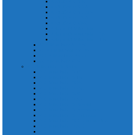
Khởi động từ S-N
Khởi động từ SD-N
Khởi động từ SL-2xN
Khởi động từ US-N
Khởi động từ VMC
Relay nhiệt Mitsubishi
Relay nhiệt Mitsubishi ET-N
Relay nhiệt Mitsubishi TH-N
ACB Mitsubishi AE-SW
RCBO Mitsubishi BV-DN
RCCB Mitsubishi BV-D
VCB Mitsubishi VPR
PLC Mitsubishi FX Series
PLC Mitsubishi FX1S
PLC Mitsubishi FX1N
PLC Mitsubishi FX2N
PLC Mitsubishi FX2NC
PLC Mitsubishi FX3G
PLC Mitsubishi FX3U
PLC Mitsubishi FX Special
PLC Mitsubishi FX Accessories
PLC Mitsubishi FX Extension
PLC Mitsubishi FX Communication
PLC Mitsubishi FX3UC
PLC Mitsubishi Modular