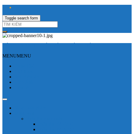
Toggle search form
CÔNG TY TNHH ĐIỆN VÀ TỰ ĐỘNG HÓA HƯNG LONG
MENU
MENU
Trang Chủ
Giới thiệu
Sửa Biến tần
Hình Ảnh
Liên hệ
Shop - sản phẩm
Mitsubishi
Biến tần mitsubishi
Biến tần FR-E700
Biến tần FR-A700