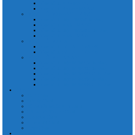
Đồng hồ đo A 3P MA2301
Đồng hồ đo Ampere MA302
ĐỒNG HỒ ĐO NĂNG LƯỢNG
Đồng hồ đo điện EM368 đa năng
Đồng hồ đo Kwh EM306C
Đồng hồ đo điện EM368-C đa năng
Đồng hồ đo Kwh EM306
ĐỒNG HỒ ĐO V-A-F
Đồng hồ đo: V – A – F VAF39
Đồng hồ đo: V – A – F VAF36
ĐỒNG HỒ ĐO ĐA NĂNG
Đồng hồ đo điện MFM374 đa năng
Đồng hồ đo điện MFM383 đa năng
Đồng hồ đo điện MFM383-C đa năng
Đồng hồ đo điện MFM384 đa năng
Đồng hồ đo điện MFM384-C đa năng
CHINT
ACB Chint
Biến áp Chint
Bộ chuyển nguồn ATS Chint
CB bảo vệ động cơ Chint
Contactor Chint
Rơ le nhiệt Chint
Timer Chint
Honeywell