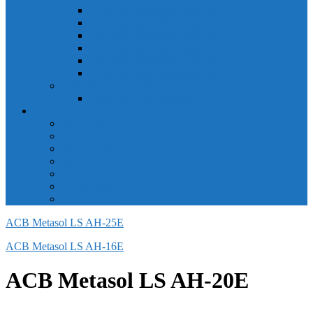
Công tắc hành trình snap 6AS
Công tắc hành trình snap AC
Công tắc hành trình snap BA
Công tắc hành trình snap BE
Công tắc hành trình snap BM
Công tắc hành trình snap BZ
Công tắc Honeywell
Công tắc xoay Honeywell
LS
ACB LS
MCB LS
MCCB LS
RCB LS
ELCB LS
Relay Nhiệt LS
Biến tần LS
ACB Metasol LS AH-25E
ACB Metasol LS AH-16E
ACB Metasol LS AH-20E