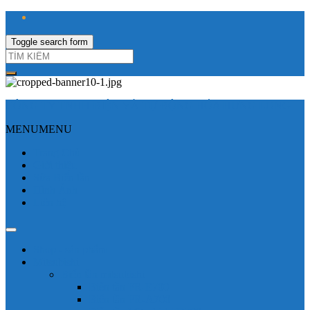
Toggle search form
CÔNG TY TNHH ĐIỆN VÀ TỰ ĐỘNG HÓA HƯNG LONG
MENU
MENU
Trang Chủ
Giới thiệu
Sửa Biến tần
Hình Ảnh
Liên hệ
Shop - sản phẩm
Mitsubishi
Biến tần mitsubishi
Biến tần FR-E700
Biến tần FR-A700