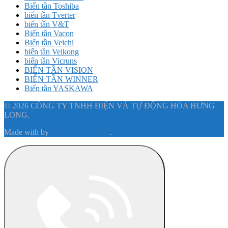
Biến tần Toshiba
biến tần Tverter
biến tần V&T
Biến tần Vacon
Biến tần Veichi
biến tần Veikong
biến tần Vicruns
BIẾN TẦN VISION
BIẾN TẦN WINNER
Biến tần YASKAWA
© 2026 CÔNG TY TNHH ĐIỆN VÀ TỰ ĐỘNG HÓA HƯNG
LONG.
Made with
by
Graphene Themes
.