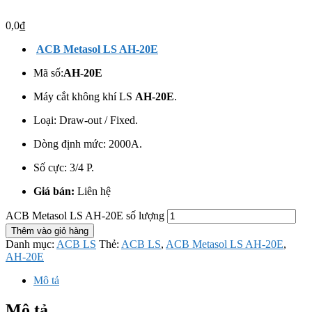
0,0
₫
ACB Metasol LS AH-20E
Mã số:
AH-20E
Máy cắt không khí LS
AH-20E
.
Loại: Draw-out / Fixed.
Dòng định mức: 2000A.
Số cực: 3/4 P.
Giá bán:
Liên hệ
ACB Metasol LS AH-20E số lượng
Thêm vào giỏ hàng
Danh mục:
ACB LS
Thẻ:
ACB LS
,
ACB Metasol LS AH-20E
,
AH-20E
Mô tả
Mô tả