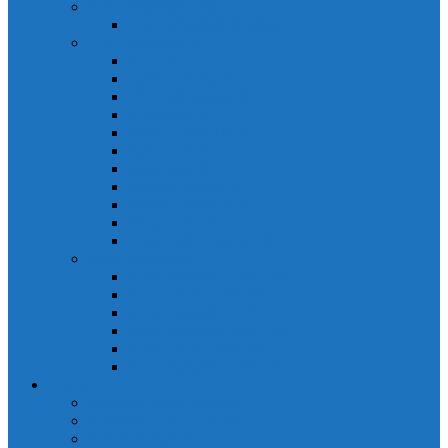
PLC Mitsubishi Micro
PLC Mitsubishi Anpha2
PLC Mitsubishi A
CPU A
Battery Memory A
CC-Link module A
Connector A
Input - Output unit A
Input Unit A
Main Base A
Module Analog A
Module Position A
Output Unit A
Temperature module A
Servo Mitsubishi
Servo Amplifier MR-J2S
Servo Motor MR-J2S
Servo Amplifier MR-J3
Servo Amplifier MR-J2S
Servo Motor MR-J2S
Servo Amplifier MR-J3
Keyence
Cảm biến vùng Keyence
Cảm biến Laser Keyence
Cảm biến màu Keyence