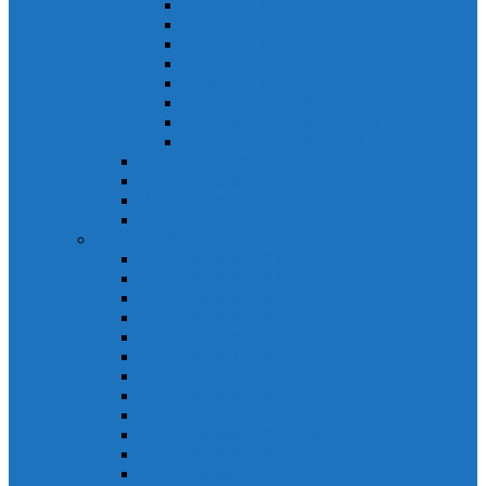
Khởi động từ S-N
Khởi động từ SD-N
Khởi động từ SL-2xN
Khởi động từ US-N
Khởi động từ VMC
Relay nhiệt Mitsubishi
Relay nhiệt Mitsubishi ET-N
Relay nhiệt Mitsubishi TH-N
ACB Mitsubishi AE-SW
RCBO Mitsubishi BV-DN
RCCB Mitsubishi BV-D
VCB Mitsubishi VPR
PLC Mitsubishi FX Series
PLC Mitsubishi FX1S
PLC Mitsubishi FX1N
PLC Mitsubishi FX2N
PLC Mitsubishi FX2NC
PLC Mitsubishi FX3G
PLC Mitsubishi FX3U
PLC Mitsubishi FX Special
PLC Mitsubishi FX Accessories
PLC Mitsubishi FX Extension
PLC Mitsubishi FX Communication
PLC Mitsubishi FX3UC
PLC Mitsubishi Modular