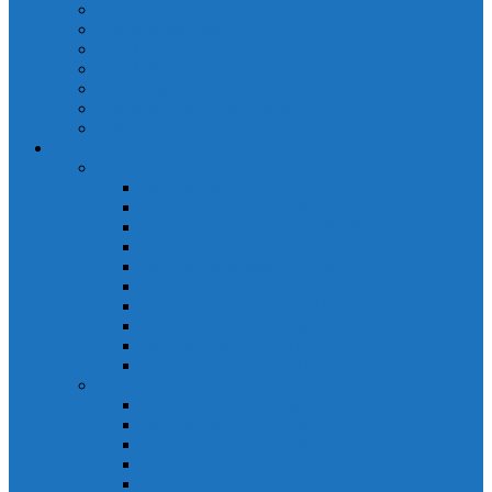
Cảm biến quang Keyence
Cảm biến sợi quang Keyence
Cảm biến tiệm cận Keyence
Cảm biến áp suất Keyence
Counter keyence
Cảm biến dòng chảy Keyence
Inductive Displacement Keyence
Đồng hồ Selec
Đồng hồ đo điện dạng LED
Đồng hồ đo Volt MV15
Đồng hồ đo Volt MV205 (72×72)
Đồng hồ đo Volt MV305 (96×96)
Đồng hồ đo Tần SốMF16 (48×96)
Đồng hồ đo Ampere MA202 (72×72)
Đồng hồ đo Ampere MA12
Đồng hồ đo Tần Số MA316
Đồng hồ CosPhi MP314
Đồng hồ CosPhi MP14
Đồng hồ đo Volt MF216
Đồng hồ đo điện hiển thị LCD
Đồng hồ đo Volt 3 pha MV2307
Đồng hồ đo Volt MV207
Đồng hồ đo Volt MV507
Đồng hồ đo Ampere MA201
Đồng hồ đo Ampere MA501