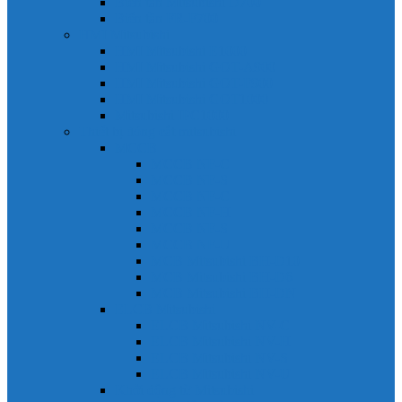
Biến tần Mitsubishi D700
Biến tần FR-F700
HMI Mitsubishi
HMI Mitsubishi E1000
HMI Mitsubishi GOT-A900
HMI Mitsubishi GOT-F900
HMI Mitsubishi GOT1000
Mitsubishi IPC1000
Thiết bị đóng cắt mitsubishi
MCCB
MCCB NF-C
MCCB NF-S
MCCB NF-C
MCCB NF-H
MCCB NF-S
MCCB NF-U
MCB Mitsubishi BH-D10
MCB Mitsubishi BH-D6
MCB Mitsubishi BH-DN
ELCB Mitsubishi
ELCB Mitsubishi NV-C
ELCB Mitsubishi NV-H
ELCB Mitsubishi NV-S
ELCB Mitsubishi NV-U
Khởi động từ Mitsubishi