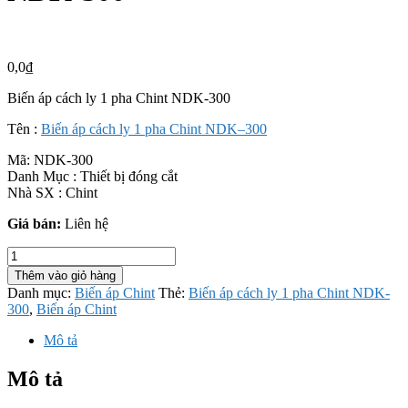
0,0
₫
Biến áp cách ly 1 pha Chint NDK-300
Tên :
Biến áp cách ly 1 pha Chint NDK–300
Mã:
NDK-300
Danh Mục : Thiết bị đóng cắt
Nhà SX : Chint
Giá bán:
Liên hệ
Biến
áp
Thêm vào giỏ hàng
cách
Danh mục:
Biến áp Chint
Thẻ:
Biến áp cách ly 1 pha Chint NDK-
ly
300
,
Biến áp Chint
1
pha
Mô tả
Chint
NDK-
Mô tả
300
số