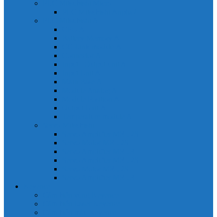
PLC Mitsubishi Micro
PLC Mitsubishi Anpha2
PLC Mitsubishi A
CPU A
Battery Memory A
CC-Link module A
Connector A
Input - Output unit A
Input Unit A
Main Base A
Module Analog A
Module Position A
Output Unit A
Temperature module A
Servo Mitsubishi
Servo Amplifier MR-J2S
Servo Motor MR-J2S
Servo Amplifier MR-J3
Servo Amplifier MR-J2S
Servo Motor MR-J2S
Servo Amplifier MR-J3
Keyence
Cảm biến vùng Keyence
Cảm biến Laser Keyence
Cảm biến màu Keyence