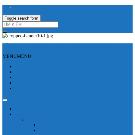
Toggle search form
CÔNG TY TNHH ĐIỆN VÀ TỰ ĐỘNG HÓA HƯNG LONG
MENU
MENU
Trang Chủ
Giới thiệu
Sửa Biến tần
Hình Ảnh
Liên hệ
Shop - sản phẩm
Mitsubishi
Biến tần mitsubishi
Biến tần FR-E700
Biến tần FR-A700