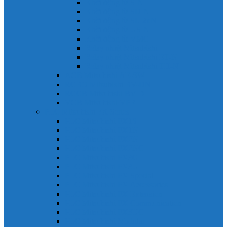
Khởi động từ S-N
Khởi động từ SD-N
Khởi động từ SL-2xN
Khởi động từ US-N
Khởi động từ VMC
Relay nhiệt Mitsubishi
Relay nhiệt Mitsubishi ET-N
Relay nhiệt Mitsubishi TH-N
ACB Mitsubishi AE-SW
RCBO Mitsubishi BV-DN
RCCB Mitsubishi BV-D
VCB Mitsubishi VPR
PLC Mitsubishi FX Series
PLC Mitsubishi FX1S
PLC Mitsubishi FX1N
PLC Mitsubishi FX2N
PLC Mitsubishi FX2NC
PLC Mitsubishi FX3G
PLC Mitsubishi FX3U
PLC Mitsubishi FX Special
PLC Mitsubishi FX Accessories
PLC Mitsubishi FX Extension
PLC Mitsubishi FX Communication
PLC Mitsubishi FX3UC
PLC Mitsubishi Modular