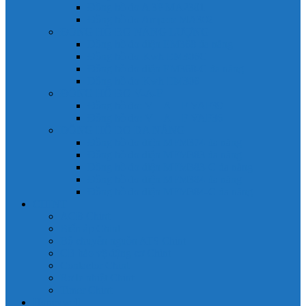
Đồng hồ đo A 3P MA2301
Đồng hồ đo Ampere MA302
ĐỒNG HỒ ĐO NĂNG LƯỢNG
Đồng hồ đo điện EM368 đa năng
Đồng hồ đo Kwh EM306C
Đồng hồ đo điện EM368-C đa năng
Đồng hồ đo Kwh EM306
ĐỒNG HỒ ĐO V-A-F
Đồng hồ đo: V – A – F VAF39
Đồng hồ đo: V – A – F VAF36
ĐỒNG HỒ ĐO ĐA NĂNG
Đồng hồ đo điện MFM374 đa năng
Đồng hồ đo điện MFM383 đa năng
Đồng hồ đo điện MFM383-C đa năng
Đồng hồ đo điện MFM384 đa năng
Đồng hồ đo điện MFM384-C đa năng
CHINT
ACB Chint
Biến áp Chint
Bộ chuyển nguồn ATS Chint
CB bảo vệ động cơ Chint
Contactor Chint
Rơ le nhiệt Chint
Timer Chint
Honeywell