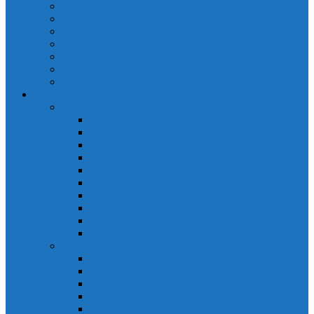
Cảm biến quang Keyence
Cảm biến sợi quang Keyence
Cảm biến tiệm cận Keyence
Cảm biến áp suất Keyence
Counter keyence
Cảm biến dòng chảy Keyence
Inductive Displacement Keyence
Đồng hồ Selec
Đồng hồ đo điện dạng LED
Đồng hồ đo Volt MV15
Đồng hồ đo Volt MV205 (72×72)
Đồng hồ đo Volt MV305 (96×96)
Đồng hồ đo Tần SốMF16 (48×96)
Đồng hồ đo Ampere MA202 (72×72)
Đồng hồ đo Ampere MA12
Đồng hồ đo Tần Số MA316
Đồng hồ CosPhi MP314
Đồng hồ CosPhi MP14
Đồng hồ đo Volt MF216
Đồng hồ đo điện hiển thị LCD
Đồng hồ đo Volt 3 pha MV2307
Đồng hồ đo Volt MV207
Đồng hồ đo Volt MV507
Đồng hồ đo Ampere MA201
Đồng hồ đo Ampere MA501