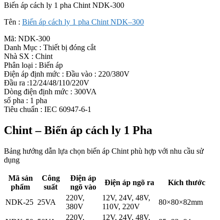
Biến áp cách ly 1 pha Chint NDK-300
lượng
Tên :
Biến áp cách ly 1 pha Chint NDK–300
Mã:
NDK-300
Danh Mục : Thiết bị đóng cắt
Nhà SX : Chint
Phân loại : Biến áp
Điện áp định mức : Đầu vào : 220/380V
Đầu ra :12/24/48/110/220V
Dòng điện định mức : 300VA
số pha : 1 pha
Tiêu chuẩn : IEC 60947-6-1
Chint – Biến áp cách ly 1 Pha
Bảng hướng dẫn lựa chọn biến áp Chint phù hợp với nhu cầu sử
dụng
Mã sản
Công
Điện áp
Điện áp ngõ ra
Kích thước
phẩm
suất
ngõ vào
220V,
12V, 24V, 48V,
NDK-25
25VA
80×80×82mm
380V
110V, 220V
220V,
12V, 24V, 48V,