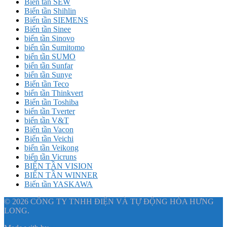
Biến tần SEW
Biến tần Shihlin
Biến tần SIEMENS
Biến tần Sinee
biến tần Sinovo
biến tần Sumitomo
biến tần SUMO
biến tần Sunfar
biến tần Sunye
Biến tần Teco
biến tần Thinkvert
Biến tần Toshiba
biến tần Tverter
biến tần V&T
Biến tần Vacon
Biến tần Veichi
biến tần Veikong
biến tần Vicruns
BIẾN TẦN VISION
BIẾN TẦN WINNER
Biến tần YASKAWA
© 2026 CÔNG TY TNHH ĐIỆN VÀ TỰ ĐỘNG HÓA HƯNG
LONG.