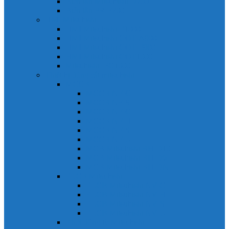
Biến tần Mitsubishi D700
Biến tần FR-F700
HMI Mitsubishi
HMI Mitsubishi E1000
HMI Mitsubishi GOT-A900
HMI Mitsubishi GOT-F900
HMI Mitsubishi GOT1000
Mitsubishi IPC1000
Thiết bị đóng cắt mitsubishi
MCCB
MCCB NF-C
MCCB NF-S
MCCB NF-C
MCCB NF-H
MCCB NF-S
MCCB NF-U
MCB Mitsubishi BH-D10
MCB Mitsubishi BH-D6
MCB Mitsubishi BH-DN
ELCB Mitsubishi
ELCB Mitsubishi NV-C
ELCB Mitsubishi NV-H
ELCB Mitsubishi NV-S
ELCB Mitsubishi NV-U
Khởi động từ Mitsubishi