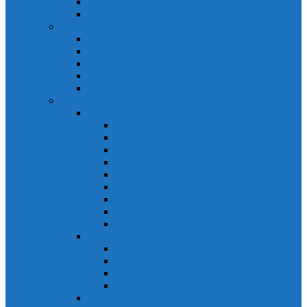
Biến tần Mitsubishi D700
Biến tần FR-F700
HMI Mitsubishi
HMI Mitsubishi E1000
HMI Mitsubishi GOT-A900
HMI Mitsubishi GOT-F900
HMI Mitsubishi GOT1000
Mitsubishi IPC1000
Thiết bị đóng cắt mitsubishi
MCCB
MCCB NF-C
MCCB NF-S
MCCB NF-C
MCCB NF-H
MCCB NF-S
MCCB NF-U
MCB Mitsubishi BH-D10
MCB Mitsubishi BH-D6
MCB Mitsubishi BH-DN
ELCB Mitsubishi
ELCB Mitsubishi NV-C
ELCB Mitsubishi NV-H
ELCB Mitsubishi NV-S
ELCB Mitsubishi NV-U
Khởi động từ Mitsubishi