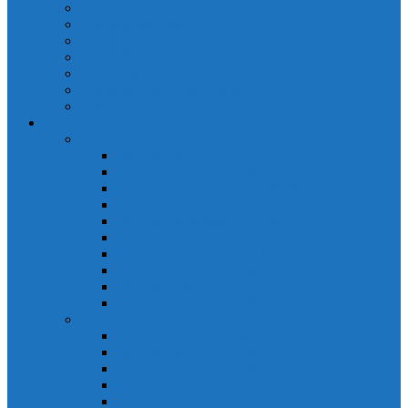
Cảm biến quang Keyence
Cảm biến sợi quang Keyence
Cảm biến tiệm cận Keyence
Cảm biến áp suất Keyence
Counter keyence
Cảm biến dòng chảy Keyence
Inductive Displacement Keyence
Đồng hồ Selec
Đồng hồ đo điện dạng LED
Đồng hồ đo Volt MV15
Đồng hồ đo Volt MV205 (72×72)
Đồng hồ đo Volt MV305 (96×96)
Đồng hồ đo Tần SốMF16 (48×96)
Đồng hồ đo Ampere MA202 (72×72)
Đồng hồ đo Ampere MA12
Đồng hồ đo Tần Số MA316
Đồng hồ CosPhi MP314
Đồng hồ CosPhi MP14
Đồng hồ đo Volt MF216
Đồng hồ đo điện hiển thị LCD
Đồng hồ đo Volt 3 pha MV2307
Đồng hồ đo Volt MV207
Đồng hồ đo Volt MV507
Đồng hồ đo Ampere MA201
Đồng hồ đo Ampere MA501