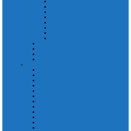
Khởi động từ S-N
Khởi động từ SD-N
Khởi động từ SL-2xN
Khởi động từ US-N
Khởi động từ VMC
Relay nhiệt Mitsubishi
Relay nhiệt Mitsubishi ET-N
Relay nhiệt Mitsubishi TH-N
ACB Mitsubishi AE-SW
RCBO Mitsubishi BV-DN
RCCB Mitsubishi BV-D
VCB Mitsubishi VPR
PLC Mitsubishi FX Series
PLC Mitsubishi FX1S
PLC Mitsubishi FX1N
PLC Mitsubishi FX2N
PLC Mitsubishi FX2NC
PLC Mitsubishi FX3G
PLC Mitsubishi FX3U
PLC Mitsubishi FX Special
PLC Mitsubishi FX Accessories
PLC Mitsubishi FX Extension
PLC Mitsubishi FX Communication
PLC Mitsubishi FX3UC
PLC Mitsubishi Modular