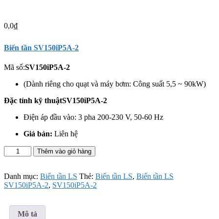
0,0
₫
Biến tần SV150iP5A-2
Mã số:
SV150iP5A-2
(Dành riêng cho quạt và máy bơm: Công suất 5,5 ~ 90kW)
Đặc tính kỹ thuậtSV150iP5A-2
Điện áp đầu vào: 3 pha 200-230 V, 50-60 Hz
Giá bán:
Liên hệ
Biến
Thêm vào giỏ hàng
tần
LS
SV150iP5A-
Danh mục:
Biến tần LS
Thẻ:
Biến tần LS
,
Biến tần LS
2
SV150iP5A-2
,
SV150iP5A-2
số
lượng
Mô tả