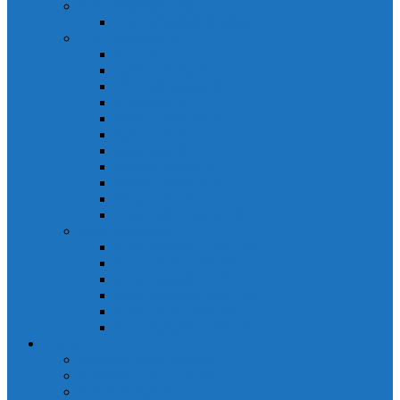
PLC Mitsubishi Micro
PLC Mitsubishi Anpha2
PLC Mitsubishi A
CPU A
Battery Memory A
CC-Link module A
Connector A
Input - Output unit A
Input Unit A
Main Base A
Module Analog A
Module Position A
Output Unit A
Temperature module A
Servo Mitsubishi
Servo Amplifier MR-J2S
Servo Motor MR-J2S
Servo Amplifier MR-J3
Servo Amplifier MR-J2S
Servo Motor MR-J2S
Servo Amplifier MR-J3
Keyence
Cảm biến vùng Keyence
Cảm biến Laser Keyence
Cảm biến màu Keyence