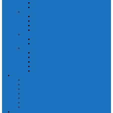
Đồng hồ đo A 3P MA2301
Đồng hồ đo Ampere MA302
ĐỒNG HỒ ĐO NĂNG LƯỢNG
Đồng hồ đo điện EM368 đa năng
Đồng hồ đo Kwh EM306C
Đồng hồ đo điện EM368-C đa năng
Đồng hồ đo Kwh EM306
ĐỒNG HỒ ĐO V-A-F
Đồng hồ đo: V – A – F VAF39
Đồng hồ đo: V – A – F VAF36
ĐỒNG HỒ ĐO ĐA NĂNG
Đồng hồ đo điện MFM374 đa năng
Đồng hồ đo điện MFM383 đa năng
Đồng hồ đo điện MFM383-C đa năng
Đồng hồ đo điện MFM384 đa năng
Đồng hồ đo điện MFM384-C đa năng
CHINT
ACB Chint
Biến áp Chint
Bộ chuyển nguồn ATS Chint
CB bảo vệ động cơ Chint
Contactor Chint
Rơ le nhiệt Chint
Timer Chint
Honeywell