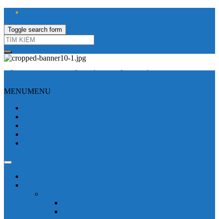
Toggle search form
CÔNG TY TNHH ĐIỆN VÀ TỰ ĐỘNG HÓA HƯNG LONG
MENU
MENU
Trang Chủ
Giới thiệu
Sửa Biến tần
Hình Ảnh
Liên hệ
Shop - sản phẩm
Mitsubishi
Biến tần mitsubishi
Biến tần FR-E700
Biến tần FR-A700