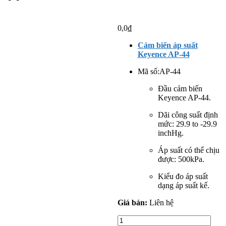
0,0
₫
Cảm biến áp suất
Keyence AP-44
Mã số:
AP-44
Đầu cảm biến
Keyence AP-44.
Dãi công suất định
mức: 29.9 to -29.9
inchHg.
Áp suất có thể chịu
được: 500kPa.
Kiểu đo áp suất
dạng áp suất kế.
Giá bán:
Liên hệ
Cảm