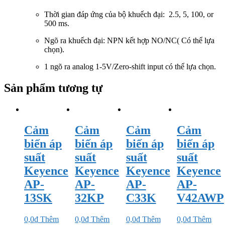
Thời gian đáp ứng của bộ khuếch đại: 2.5, 5, 100, or
500 ms.
Ngõ ra khuếch đại: NPN kết hợp NO/NC( Có thể lựa
chọn).
1 ngõ ra analog 1-5V/Zero-shift input có thể lựa chọn.
Sản phẩm tương tự
Cảm
Cảm
Cảm
Cảm
biến áp
biến áp
biến áp
biến áp
suất
suất
suất
suất
Keyence
Keyence
Keyence
Keyence
AP-
AP-
AP-
AP-
13SK
32KP
C33K
V42AWP
0,0
₫
Thêm
0,0
₫
Thêm
0,0
₫
Thêm
0,0
₫
Thêm