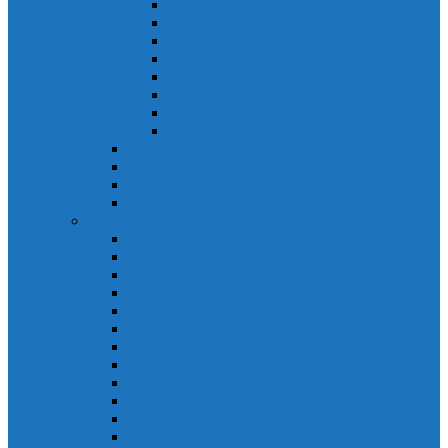
Khởi động từ S-N
Khởi động từ SD-N
Khởi động từ SL-2xN
Khởi động từ US-N
Khởi động từ VMC
Relay nhiệt Mitsubishi
Relay nhiệt Mitsubishi ET-N
Relay nhiệt Mitsubishi TH-N
ACB Mitsubishi AE-SW
RCBO Mitsubishi BV-DN
RCCB Mitsubishi BV-D
VCB Mitsubishi VPR
PLC Mitsubishi FX Series
PLC Mitsubishi FX1S
PLC Mitsubishi FX1N
PLC Mitsubishi FX2N
PLC Mitsubishi FX2NC
PLC Mitsubishi FX3G
PLC Mitsubishi FX3U
PLC Mitsubishi FX Special
PLC Mitsubishi FX Accessories
PLC Mitsubishi FX Extension
PLC Mitsubishi FX Communication
PLC Mitsubishi FX3UC
PLC Mitsubishi Modular