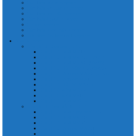
Cảm biến quang Keyence
Cảm biến sợi quang Keyence
Cảm biến tiệm cận Keyence
Cảm biến áp suất Keyence
Counter keyence
Cảm biến dòng chảy Keyence
Inductive Displacement Keyence
Đồng hồ Selec
Đồng hồ đo điện dạng LED
Đồng hồ đo Volt MV15
Đồng hồ đo Volt MV205 (72×72)
Đồng hồ đo Volt MV305 (96×96)
Đồng hồ đo Tần SốMF16 (48×96)
Đồng hồ đo Ampere MA202 (72×72)
Đồng hồ đo Ampere MA12
Đồng hồ đo Tần Số MA316
Đồng hồ CosPhi MP314
Đồng hồ CosPhi MP14
Đồng hồ đo Volt MF216
Đồng hồ đo điện hiển thị LCD
Đồng hồ đo Volt 3 pha MV2307
Đồng hồ đo Volt MV207
Đồng hồ đo Volt MV507
Đồng hồ đo Ampere MA201
Đồng hồ đo Ampere MA501