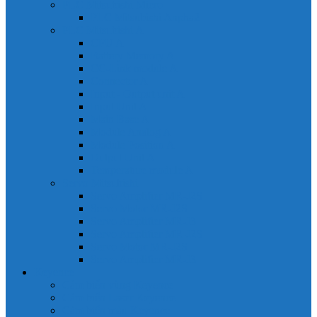
PLC Mitsubishi Micro
PLC Mitsubishi Anpha2
PLC Mitsubishi A
CPU A
Battery Memory A
CC-Link module A
Connector A
Input - Output unit A
Input Unit A
Main Base A
Module Analog A
Module Position A
Output Unit A
Temperature module A
Servo Mitsubishi
Servo Amplifier MR-J2S
Servo Motor MR-J2S
Servo Amplifier MR-J3
Servo Amplifier MR-J2S
Servo Motor MR-J2S
Servo Amplifier MR-J3
Keyence
Cảm biến vùng Keyence
Cảm biến Laser Keyence
Cảm biến màu Keyence