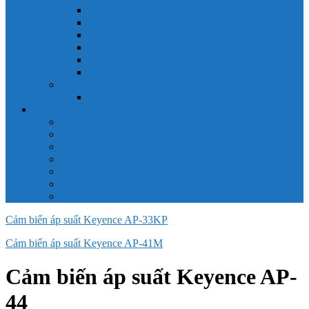
Công tắc hành trình snap 6AS
Công tắc hành trình snap AC
Công tắc hành trình snap BA
Công tắc hành trình snap BE
Công tắc hành trình snap BM
Công tắc hành trình snap BZ
Công tắc Honeywell
Công tắc xoay Honeywell
LS
ACB LS
MCB LS
MCCB LS
RCB LS
ELCB LS
Relay Nhiệt LS
Biến tần LS
Cảm biến áp suất Keyence AP-33KP
Cảm biến áp suất Keyence AP-41M
Cảm biến áp suất Keyence AP-
44