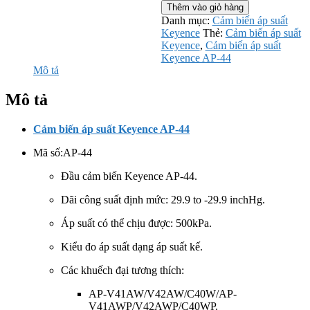
biến
Thêm vào giỏ hàng
áp
Danh mục:
Cảm biến áp suất
suất
Keyence
Thẻ:
Cảm biến áp suất
Keyence
Keyence
,
Cảm biến áp suất
AP-
Keyence AP-44
44
Mô tả
số
lượng
Mô tả
Cảm biến áp suất Keyence AP-44
Mã số:
AP-44
Đầu cảm biến Keyence AP-44.
Dãi công suất định mức: 29.9 to -29.9 inchHg.
Áp suất có thể chịu được: 500kPa.
Kiểu đo áp suất dạng áp suất kế.
Các khuếch đại tương thích:
AP-V41AW/V42AW/C40W/AP-
V41AWP/V42AWP/C40WP.