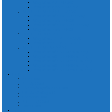
Đồng hồ đo A 3P MA2301
Đồng hồ đo Ampere MA302
ĐỒNG HỒ ĐO NĂNG LƯỢNG
Đồng hồ đo điện EM368 đa năng
Đồng hồ đo Kwh EM306C
Đồng hồ đo điện EM368-C đa năng
Đồng hồ đo Kwh EM306
ĐỒNG HỒ ĐO V-A-F
Đồng hồ đo: V – A – F VAF39
Đồng hồ đo: V – A – F VAF36
ĐỒNG HỒ ĐO ĐA NĂNG
Đồng hồ đo điện MFM374 đa năng
Đồng hồ đo điện MFM383 đa năng
Đồng hồ đo điện MFM383-C đa năng
Đồng hồ đo điện MFM384 đa năng
Đồng hồ đo điện MFM384-C đa năng
CHINT
ACB Chint
Biến áp Chint
Bộ chuyển nguồn ATS Chint
CB bảo vệ động cơ Chint
Contactor Chint
Rơ le nhiệt Chint
Timer Chint
Honeywell