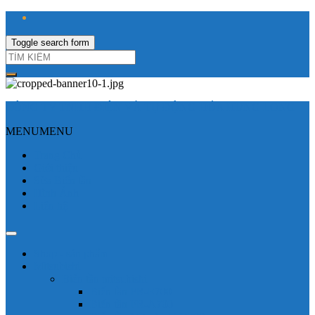
Toggle search form
CÔNG TY TNHH ĐIỆN VÀ TỰ ĐỘNG HÓA HƯNG LONG
MENU
MENU
Trang Chủ
Giới thiệu
Sửa Biến tần
Hình Ảnh
Liên hệ
Shop - sản phẩm
Mitsubishi
Biến tần mitsubishi
Biến tần FR-E700
Biến tần FR-A700