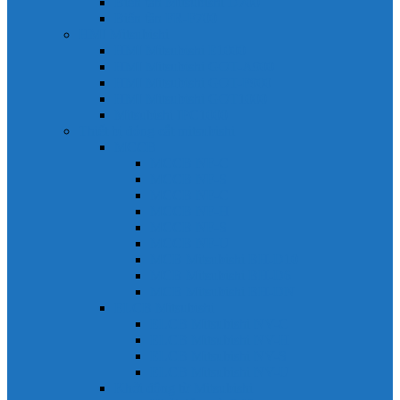
Biến tần Mitsubishi D700
Biến tần FR-F700
HMI Mitsubishi
HMI Mitsubishi E1000
HMI Mitsubishi GOT-A900
HMI Mitsubishi GOT-F900
HMI Mitsubishi GOT1000
Mitsubishi IPC1000
Thiết bị đóng cắt mitsubishi
MCCB
MCCB NF-C
MCCB NF-S
MCCB NF-C
MCCB NF-H
MCCB NF-S
MCCB NF-U
MCB Mitsubishi BH-D10
MCB Mitsubishi BH-D6
MCB Mitsubishi BH-DN
ELCB Mitsubishi
ELCB Mitsubishi NV-C
ELCB Mitsubishi NV-H
ELCB Mitsubishi NV-S
ELCB Mitsubishi NV-U
Khởi động từ Mitsubishi