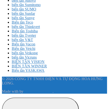
biến tần Sinovo
biến tần Sumitomo
biến tần SUMO
biến tần Sunfar
biến tần Sunye
Biến tần Teco
biến tần Thinkvert
Biến tần Toshiba
biến tần Tverter
biến tần V&T
Biến tần Vacon
Biến tần Veichi
biến tần Veikong
biến tần Vicruns
BIẾN TẦN VISION
BIẾN TẦN WINNER
Biến tần YASKAWA
© 2026 CÔNG TY TNHH ĐIỆN VÀ TỰ ĐỘNG HÓA HƯNG
LONG.
Made with
by
Graphene Themes
.