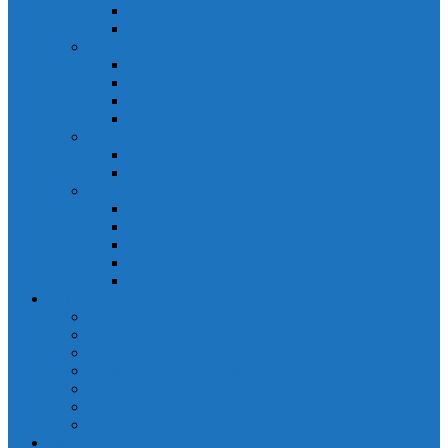
Đồng hồ đo A 3P MA2301
Đồng hồ đo Ampere MA302
ĐỒNG HỒ ĐO NĂNG LƯỢNG
Đồng hồ đo điện EM368 đa năng
Đồng hồ đo Kwh EM306C
Đồng hồ đo điện EM368-C đa năng
Đồng hồ đo Kwh EM306
ĐỒNG HỒ ĐO V-A-F
Đồng hồ đo: V – A – F VAF39
Đồng hồ đo: V – A – F VAF36
ĐỒNG HỒ ĐO ĐA NĂNG
Đồng hồ đo điện MFM374 đa năng
Đồng hồ đo điện MFM383 đa năng
Đồng hồ đo điện MFM383-C đa năng
Đồng hồ đo điện MFM384 đa năng
Đồng hồ đo điện MFM384-C đa năng
CHINT
ACB Chint
Biến áp Chint
Bộ chuyển nguồn ATS Chint
CB bảo vệ động cơ Chint
Contactor Chint
Rơ le nhiệt Chint
Timer Chint
Honeywell