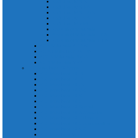
Khởi động từ S-N
Khởi động từ SD-N
Khởi động từ SL-2xN
Khởi động từ US-N
Khởi động từ VMC
Relay nhiệt Mitsubishi
Relay nhiệt Mitsubishi ET-N
Relay nhiệt Mitsubishi TH-N
ACB Mitsubishi AE-SW
RCBO Mitsubishi BV-DN
RCCB Mitsubishi BV-D
VCB Mitsubishi VPR
PLC Mitsubishi FX Series
PLC Mitsubishi FX1S
PLC Mitsubishi FX1N
PLC Mitsubishi FX2N
PLC Mitsubishi FX2NC
PLC Mitsubishi FX3G
PLC Mitsubishi FX3U
PLC Mitsubishi FX Special
PLC Mitsubishi FX Accessories
PLC Mitsubishi FX Extension
PLC Mitsubishi FX Communication
PLC Mitsubishi FX3UC
PLC Mitsubishi Modular