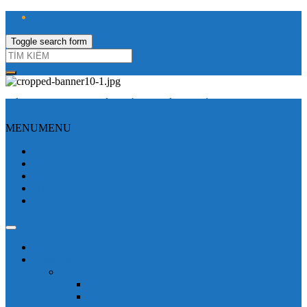
Toggle search form
CÔNG TY TNHH ĐIỆN VÀ TỰ ĐỘNG HÓA HƯNG LONG
MENU
MENU
Trang Chủ
Giới thiệu
Sửa Biến tần
Hình Ảnh
Liên hệ
Shop - sản phẩm
Mitsubishi
Biến tần mitsubishi
Biến tần FR-E700
Biến tần FR-A700