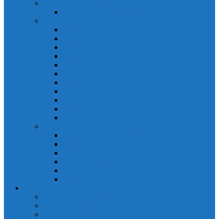
PLC Mitsubishi Micro
PLC Mitsubishi Anpha2
PLC Mitsubishi A
CPU A
Battery Memory A
CC-Link module A
Connector A
Input - Output unit A
Input Unit A
Main Base A
Module Analog A
Module Position A
Output Unit A
Temperature module A
Servo Mitsubishi
Servo Amplifier MR-J2S
Servo Motor MR-J2S
Servo Amplifier MR-J3
Servo Amplifier MR-J2S
Servo Motor MR-J2S
Servo Amplifier MR-J3
Keyence
Cảm biến vùng Keyence
Cảm biến Laser Keyence
Cảm biến màu Keyence