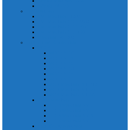
Biến tần Mitsubishi D700
Biến tần FR-F700
HMI Mitsubishi
HMI Mitsubishi E1000
HMI Mitsubishi GOT-A900
HMI Mitsubishi GOT-F900
HMI Mitsubishi GOT1000
Mitsubishi IPC1000
Thiết bị đóng cắt mitsubishi
MCCB
MCCB NF-C
MCCB NF-S
MCCB NF-C
MCCB NF-H
MCCB NF-S
MCCB NF-U
MCB Mitsubishi BH-D10
MCB Mitsubishi BH-D6
MCB Mitsubishi BH-DN
ELCB Mitsubishi
ELCB Mitsubishi NV-C
ELCB Mitsubishi NV-H
ELCB Mitsubishi NV-S
ELCB Mitsubishi NV-U
Khởi động từ Mitsubishi