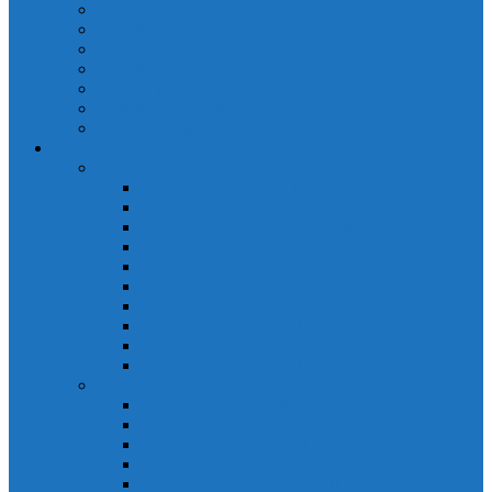
Cảm biến quang Keyence
Cảm biến sợi quang Keyence
Cảm biến tiệm cận Keyence
Cảm biến áp suất Keyence
Counter keyence
Cảm biến dòng chảy Keyence
Inductive Displacement Keyence
Đồng hồ Selec
Đồng hồ đo điện dạng LED
Đồng hồ đo Volt MV15
Đồng hồ đo Volt MV205 (72×72)
Đồng hồ đo Volt MV305 (96×96)
Đồng hồ đo Tần SốMF16 (48×96)
Đồng hồ đo Ampere MA202 (72×72)
Đồng hồ đo Ampere MA12
Đồng hồ đo Tần Số MA316
Đồng hồ CosPhi MP314
Đồng hồ CosPhi MP14
Đồng hồ đo Volt MF216
Đồng hồ đo điện hiển thị LCD
Đồng hồ đo Volt 3 pha MV2307
Đồng hồ đo Volt MV207
Đồng hồ đo Volt MV507
Đồng hồ đo Ampere MA201
Đồng hồ đo Ampere MA501