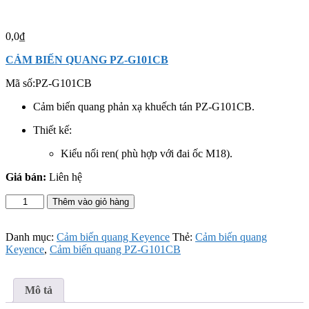
0,0
₫
CẢM BIẾN QUANG PZ-G101CB
Mã số:
PZ-G101CB
Cảm biến quang phản xạ khuếch tán PZ-G101CB.
Thiết kế:
Kiểu nối ren( phù hợp với đai ốc M18).
Giá bán:
Liên hệ
Cảm
Thêm vào giỏ hàng
biến
quang
PZ-
Danh mục:
Cảm biến quang Keyence
Thẻ:
Cảm biến quang
G101CB
Keyence
,
Cảm biến quang PZ-G101CB
số
lượng
Mô tả