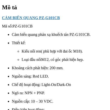
Mô tả
CẢM BIẾN QUANG PZ-G101CB
Mã số:
PZ-G101CB
Cảm biến quang phản xạ khuếch tán PZ-G101CB.
Thiết kế:
Kiểu nối ren( phù hợp với đai ốc M18).
Loại đầu nốiM12,
có góc phát hiện hẹp.
Khoảng cách phát hiện: 200 mm.
Nguồn sáng: Red LED.
Chế độ hoạt động: Light-On/Dark-On
Ngõ ra: NPN + PNP.
Nguồn cấp: 10 – 30 VDC.
Điều kiện hoạt động: