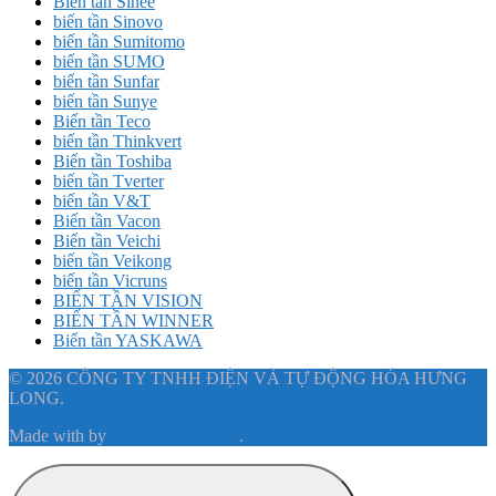
Biến tần Sinee
biến tần Sinovo
biến tần Sumitomo
biến tần SUMO
biến tần Sunfar
biến tần Sunye
Biến tần Teco
biến tần Thinkvert
Biến tần Toshiba
biến tần Tverter
biến tần V&T
Biến tần Vacon
Biến tần Veichi
biến tần Veikong
biến tần Vicruns
BIẾN TẦN VISION
BIẾN TẦN WINNER
Biến tần YASKAWA
© 2026 CÔNG TY TNHH ĐIỆN VÀ TỰ ĐỘNG HÓA HƯNG
LONG.
Made with
by
Graphene Themes
.