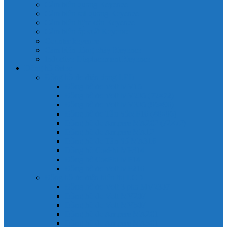
Cảm biến quang Keyence
Cảm biến sợi quang Keyence
Cảm biến tiệm cận Keyence
Cảm biến áp suất Keyence
Counter keyence
Cảm biến dòng chảy Keyence
Inductive Displacement Keyence
Đồng hồ Selec
Đồng hồ đo điện dạng LED
Đồng hồ đo Volt MV15
Đồng hồ đo Volt MV205 (72×72)
Đồng hồ đo Volt MV305 (96×96)
Đồng hồ đo Tần SốMF16 (48×96)
Đồng hồ đo Ampere MA202 (72×72)
Đồng hồ đo Ampere MA12
Đồng hồ đo Tần Số MA316
Đồng hồ CosPhi MP314
Đồng hồ CosPhi MP14
Đồng hồ đo Volt MF216
Đồng hồ đo điện hiển thị LCD
Đồng hồ đo Volt 3 pha MV2307
Đồng hồ đo Volt MV207
Đồng hồ đo Volt MV507
Đồng hồ đo Ampere MA201
Đồng hồ đo Ampere MA501