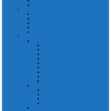
Biến tần Mitsubishi D700
Biến tần FR-F700
HMI Mitsubishi
HMI Mitsubishi E1000
HMI Mitsubishi GOT-A900
HMI Mitsubishi GOT-F900
HMI Mitsubishi GOT1000
Mitsubishi IPC1000
Thiết bị đóng cắt mitsubishi
MCCB
MCCB NF-C
MCCB NF-S
MCCB NF-C
MCCB NF-H
MCCB NF-S
MCCB NF-U
MCB Mitsubishi BH-D10
MCB Mitsubishi BH-D6
MCB Mitsubishi BH-DN
ELCB Mitsubishi
ELCB Mitsubishi NV-C
ELCB Mitsubishi NV-H
ELCB Mitsubishi NV-S
ELCB Mitsubishi NV-U
Khởi động từ Mitsubishi