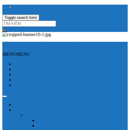
Toggle search form
CÔNG TY TNHH ĐIỆN VÀ TỰ ĐỘNG HÓA HƯNG LONG
MENU
MENU
Trang Chủ
Giới thiệu
Sửa Biến tần
Hình Ảnh
Liên hệ
Shop - sản phẩm
Mitsubishi
Biến tần mitsubishi
Biến tần FR-E700
Biến tần FR-A700