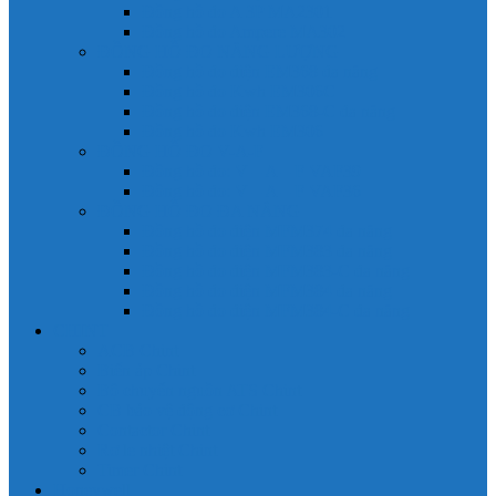
Đồng hồ đo A 3P MA2301
Đồng hồ đo Ampere MA302
ĐỒNG HỒ ĐO NĂNG LƯỢNG
Đồng hồ đo điện EM368 đa năng
Đồng hồ đo Kwh EM306C
Đồng hồ đo điện EM368-C đa năng
Đồng hồ đo Kwh EM306
ĐỒNG HỒ ĐO V-A-F
Đồng hồ đo: V – A – F VAF39
Đồng hồ đo: V – A – F VAF36
ĐỒNG HỒ ĐO ĐA NĂNG
Đồng hồ đo điện MFM374 đa năng
Đồng hồ đo điện MFM383 đa năng
Đồng hồ đo điện MFM383-C đa năng
Đồng hồ đo điện MFM384 đa năng
Đồng hồ đo điện MFM384-C đa năng
CHINT
ACB Chint
Biến áp Chint
Bộ chuyển nguồn ATS Chint
CB bảo vệ động cơ Chint
Contactor Chint
Rơ le nhiệt Chint
Timer Chint
Honeywell