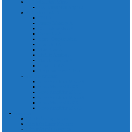
PLC Mitsubishi Micro
PLC Mitsubishi Anpha2
PLC Mitsubishi A
CPU A
Battery Memory A
CC-Link module A
Connector A
Input - Output unit A
Input Unit A
Main Base A
Module Analog A
Module Position A
Output Unit A
Temperature module A
Servo Mitsubishi
Servo Amplifier MR-J2S
Servo Motor MR-J2S
Servo Amplifier MR-J3
Servo Amplifier MR-J2S
Servo Motor MR-J2S
Servo Amplifier MR-J3
Keyence
Cảm biến vùng Keyence
Cảm biến Laser Keyence
Cảm biến màu Keyence