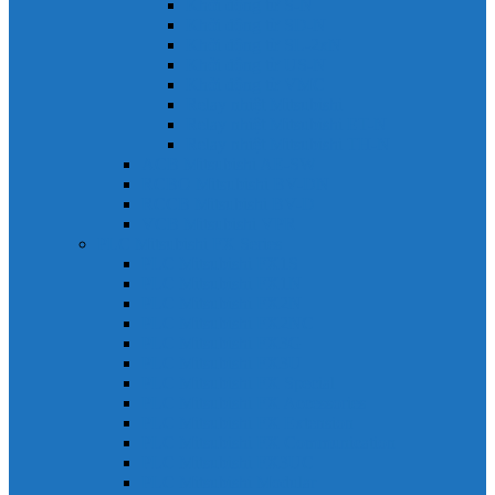
Khởi động từ S-N
Khởi động từ SD-N
Khởi động từ SL-2xN
Khởi động từ US-N
Khởi động từ VMC
Relay nhiệt Mitsubishi
Relay nhiệt Mitsubishi ET-N
Relay nhiệt Mitsubishi TH-N
ACB Mitsubishi AE-SW
RCBO Mitsubishi BV-DN
RCCB Mitsubishi BV-D
VCB Mitsubishi VPR
PLC Mitsubishi FX Series
PLC Mitsubishi FX1S
PLC Mitsubishi FX1N
PLC Mitsubishi FX2N
PLC Mitsubishi FX2NC
PLC Mitsubishi FX3G
PLC Mitsubishi FX3U
PLC Mitsubishi FX Special
PLC Mitsubishi FX Accessories
PLC Mitsubishi FX Extension
PLC Mitsubishi FX Communication
PLC Mitsubishi FX3UC
PLC Mitsubishi Modular