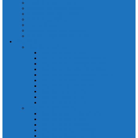
Cảm biến quang Keyence
Cảm biến sợi quang Keyence
Cảm biến tiệm cận Keyence
Cảm biến áp suất Keyence
Counter keyence
Cảm biến dòng chảy Keyence
Inductive Displacement Keyence
Đồng hồ Selec
Đồng hồ đo điện dạng LED
Đồng hồ đo Volt MV15
Đồng hồ đo Volt MV205 (72×72)
Đồng hồ đo Volt MV305 (96×96)
Đồng hồ đo Tần SốMF16 (48×96)
Đồng hồ đo Ampere MA202 (72×72)
Đồng hồ đo Ampere MA12
Đồng hồ đo Tần Số MA316
Đồng hồ CosPhi MP314
Đồng hồ CosPhi MP14
Đồng hồ đo Volt MF216
Đồng hồ đo điện hiển thị LCD
Đồng hồ đo Volt 3 pha MV2307
Đồng hồ đo Volt MV207
Đồng hồ đo Volt MV507
Đồng hồ đo Ampere MA201
Đồng hồ đo Ampere MA501