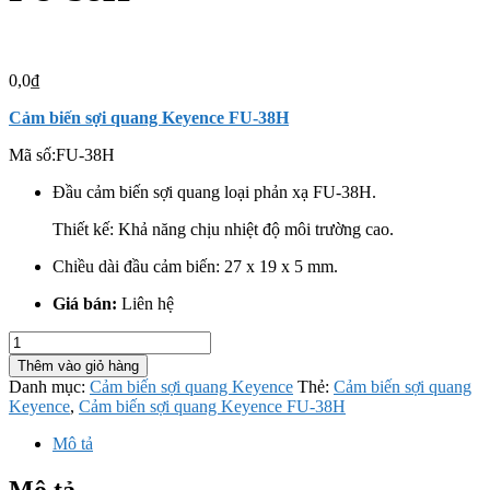
0,0
₫
Cảm biến sợi quang Keyence FU-38H
Mã số:
FU-38H
Đầu cảm biến sợi quang loại phản xạ FU-38H.
Thiết kế: Khả năng chịu nhiệt độ môi trường cao.
Chiều dài đầu cảm biến: 27 x 19 x 5 mm.
Giá bán:
Liên hệ
Cảm
biến
Thêm vào giỏ hàng
sợi
Danh mục:
Cảm biến sợi quang Keyence
Thẻ:
Cảm biến sợi quang
quang
Keyence
,
Cảm biến sợi quang Keyence FU-38H
Keyence
FU-
Mô tả
38H
số
Mô tả