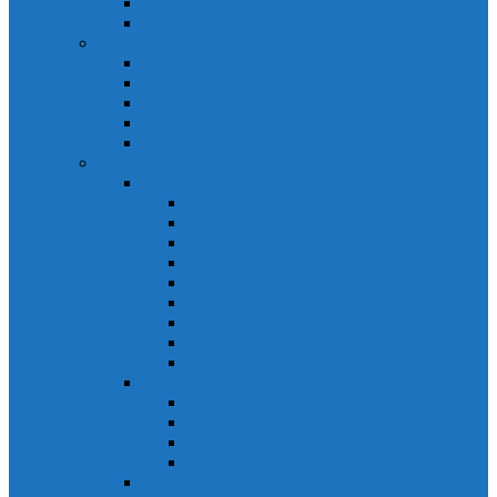
Biến tần Mitsubishi D700
Biến tần FR-F700
HMI Mitsubishi
HMI Mitsubishi E1000
HMI Mitsubishi GOT-A900
HMI Mitsubishi GOT-F900
HMI Mitsubishi GOT1000
Mitsubishi IPC1000
Thiết bị đóng cắt mitsubishi
MCCB
MCCB NF-C
MCCB NF-S
MCCB NF-C
MCCB NF-H
MCCB NF-S
MCCB NF-U
MCB Mitsubishi BH-D10
MCB Mitsubishi BH-D6
MCB Mitsubishi BH-DN
ELCB Mitsubishi
ELCB Mitsubishi NV-C
ELCB Mitsubishi NV-H
ELCB Mitsubishi NV-S
ELCB Mitsubishi NV-U
Khởi động từ Mitsubishi