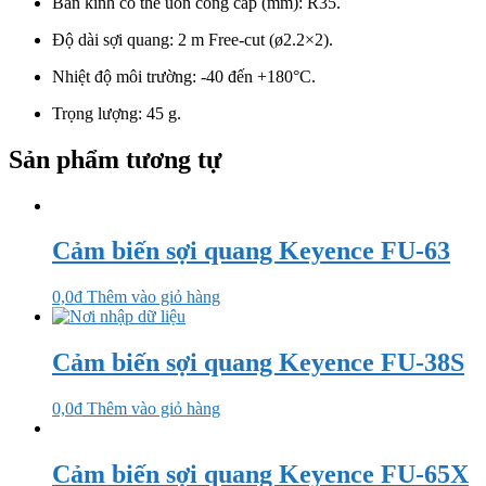
Bán kính có thể uốn cong cáp (mm): R35.
Độ dài sợi quang: 2 m Free-cut (ø2.2×2).
Nhiệt độ môi trường: -40 đến +180°C.
Trọng lượng: 45 g.
Sản phẩm tương tự
Cảm biến sợi quang Keyence FU-63
0,0
₫
Thêm vào giỏ hàng
Cảm biến sợi quang Keyence FU-38S
0,0
₫
Thêm vào giỏ hàng
Cảm biến sợi quang Keyence FU-65X