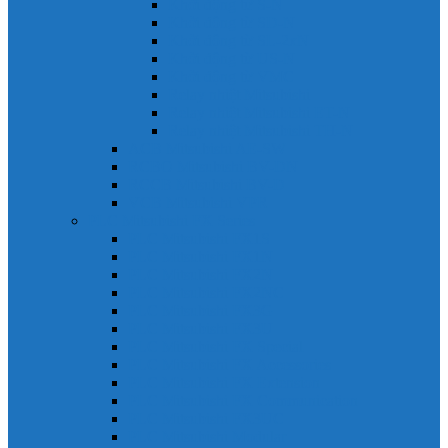
Khởi động từ S-N
Khởi động từ SD-N
Khởi động từ SL-2xN
Khởi động từ US-N
Khởi động từ VMC
Relay nhiệt Mitsubishi
Relay nhiệt Mitsubishi ET-N
Relay nhiệt Mitsubishi TH-N
ACB Mitsubishi AE-SW
RCBO Mitsubishi BV-DN
RCCB Mitsubishi BV-D
VCB Mitsubishi VPR
PLC Mitsubishi FX Series
PLC Mitsubishi FX1S
PLC Mitsubishi FX1N
PLC Mitsubishi FX2N
PLC Mitsubishi FX2NC
PLC Mitsubishi FX3G
PLC Mitsubishi FX3U
PLC Mitsubishi FX Special
PLC Mitsubishi FX Accessories
PLC Mitsubishi FX Extension
PLC Mitsubishi FX Communication
PLC Mitsubishi FX3UC
PLC Mitsubishi Modular