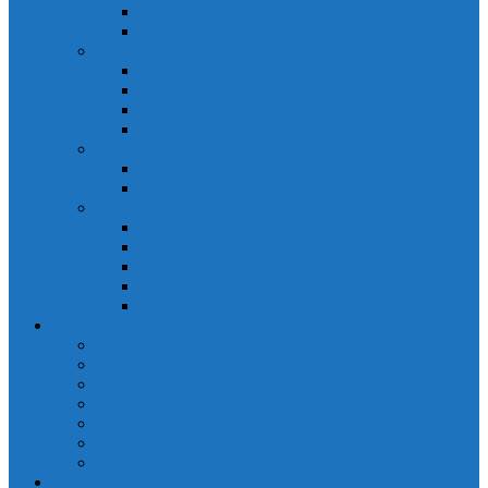
Đồng hồ đo A 3P MA2301
Đồng hồ đo Ampere MA302
ĐỒNG HỒ ĐO NĂNG LƯỢNG
Đồng hồ đo điện EM368 đa năng
Đồng hồ đo Kwh EM306C
Đồng hồ đo điện EM368-C đa năng
Đồng hồ đo Kwh EM306
ĐỒNG HỒ ĐO V-A-F
Đồng hồ đo: V – A – F VAF39
Đồng hồ đo: V – A – F VAF36
ĐỒNG HỒ ĐO ĐA NĂNG
Đồng hồ đo điện MFM374 đa năng
Đồng hồ đo điện MFM383 đa năng
Đồng hồ đo điện MFM383-C đa năng
Đồng hồ đo điện MFM384 đa năng
Đồng hồ đo điện MFM384-C đa năng
CHINT
ACB Chint
Biến áp Chint
Bộ chuyển nguồn ATS Chint
CB bảo vệ động cơ Chint
Contactor Chint
Rơ le nhiệt Chint
Timer Chint
Honeywell