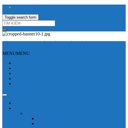
Toggle search form
CÔNG TY TNHH ĐIỆN VÀ TỰ ĐỘNG HÓA HƯNG LONG
MENU
MENU
Trang Chủ
Giới thiệu
Sửa Biến tần
Hình Ảnh
Liên hệ
Shop - sản phẩm
Mitsubishi
Biến tần mitsubishi
Biến tần FR-E700
Biến tần FR-A700