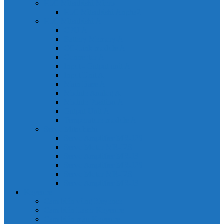
PLC Mitsubishi Micro
PLC Mitsubishi Anpha2
PLC Mitsubishi A
CPU A
Battery Memory A
CC-Link module A
Connector A
Input - Output unit A
Input Unit A
Main Base A
Module Analog A
Module Position A
Output Unit A
Temperature module A
Servo Mitsubishi
Servo Amplifier MR-J2S
Servo Motor MR-J2S
Servo Amplifier MR-J3
Servo Amplifier MR-J2S
Servo Motor MR-J2S
Servo Amplifier MR-J3
Keyence
Cảm biến vùng Keyence
Cảm biến Laser Keyence
Cảm biến màu Keyence