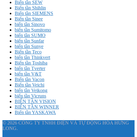
Biến tần SEW
Biến tần Shihlin
Biến tần SIEMENS
Biến tần Sinee
biến tần Sinovo
biến tần Sumitomo
biến tần SUMO
biến tần Sunfar
biến tần Sunye
Biến tần Teco
biến tần Thinkvert
Biến tần Toshiba
biến tần Tverter
biến tần V&T
Biến tần Vacon
Biến tần Veichi
biến tần Veikong
biến tần Vicruns
BIẾN TẦN VISION
BIẾN TẦN WINNER
Biến tần YASKAWA
© 2026 CÔNG TY TNHH ĐIỆN VÀ TỰ ĐỘNG HÓA HƯNG
LONG.