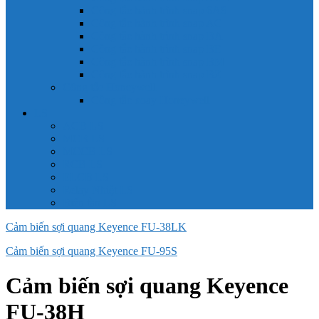
Công tắc hành trình snap 6AS
Công tắc hành trình snap AC
Công tắc hành trình snap BA
Công tắc hành trình snap BE
Công tắc hành trình snap BM
Công tắc hành trình snap BZ
Công tắc Honeywell
Công tắc xoay Honeywell
LS
ACB LS
MCB LS
MCCB LS
RCB LS
ELCB LS
Relay Nhiệt LS
Biến tần LS
Cảm biến sợi quang Keyence FU-38LK
Cảm biến sợi quang Keyence FU-95S
Cảm biến sợi quang Keyence
FU-38H