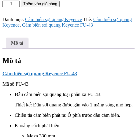
Cảm
Thêm vào giỏ hàng
biến
sợi
quang
Danh mục:
Cảm biến sợi quang Keyence
Thẻ:
Cảm biến sợi quang
Keyence
Keyence
,
Cảm biến sợi quang Keyence FU-43
FU-
43
số
Mô tả
lượng
Mô tả
Cảm biến sợi quang Keyence FU-43
Mã số:
FU-43
Đầu cảm biến sợi quang loại phản xạ FU-43.
Thiết kế: Đầu sợi quang được gắn vào 1 măng sông nhỏ hẹp.
Chiều tia cảm biến phát ra: Ở phía trước đầu cảm biến.
Khoảng cách phát hiện:
Mega 330 mm