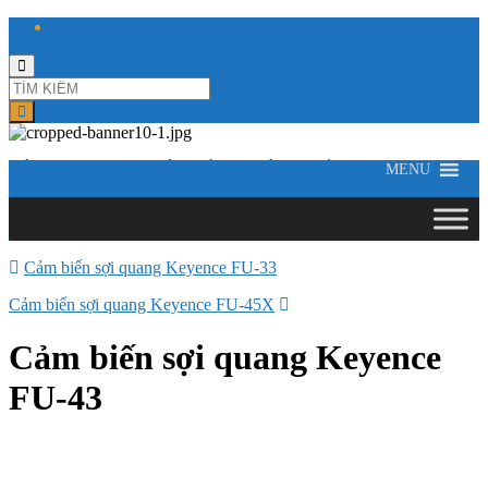
Toggle
search
form
CÔNG TY TNHH ĐIỆN VÀ TỰ ĐỘNG HÓA HƯNG LONG
MENU
Cảm biến sợi quang Keyence FU-33
Cảm biến sợi quang Keyence FU-45X
Cảm biến sợi quang Keyence
FU-43