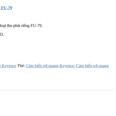
e FU-79
oại thu phát riêng FU-79.
M3.
g Keyence
Thẻ:
Cảm biến sợi quang Keyence
,
Cảm biến sợi quang