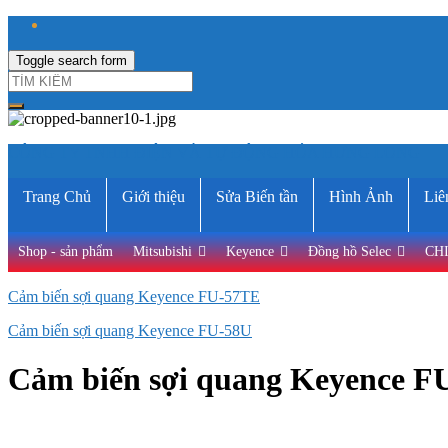
Toggle search form
CÔNG TY TNHH ĐIỆN VÀ TỰ ĐỘNG HÓA HƯNG LONG
Trang Chủ
Giới thiệu
Sửa Biến tần
Hình Ảnh
Liê
Shop - sản phẩm
Mitsubishi
Keyence
Đồng hồ Selec
CH
Cảm biến sợi quang Keyence FU-57TE
Cảm biến sợi quang Keyence FU-58U
Cảm biến sợi quang Keyence F