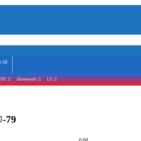
n hệ
INT
Honeywell
LS
U-79
0,0
₫