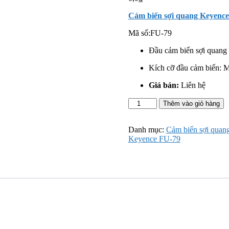
Cảm biến sợi quang Keyenc
Mã số:
FU-79
Đầu cảm biến sợi quang l
Kích cỡ đầu cảm biến: 
Giá bán:
Liên hệ
Cảm
Thêm vào giỏ hàng
biến
sợi
quang
Danh mục:
Cảm biến sợi quan
Keyence
Keyence FU-79
FU-
79
số
lượng