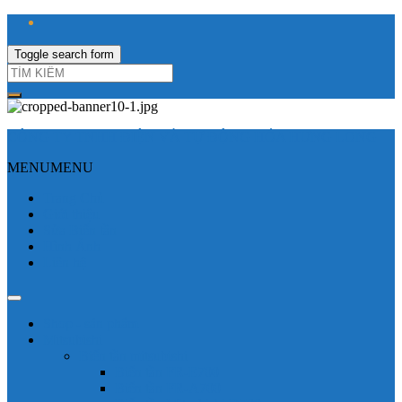
Toggle search form
CÔNG TY TNHH ĐIỆN VÀ TỰ ĐỘNG HÓA HƯNG LONG
MENU
MENU
Trang Chủ
Giới thiệu
Sửa Biến tần
Hình Ảnh
Liên hệ
Shop - sản phẩm
Mitsubishi
Biến tần mitsubishi
Biến tần FR-E700
Biến tần FR-A700