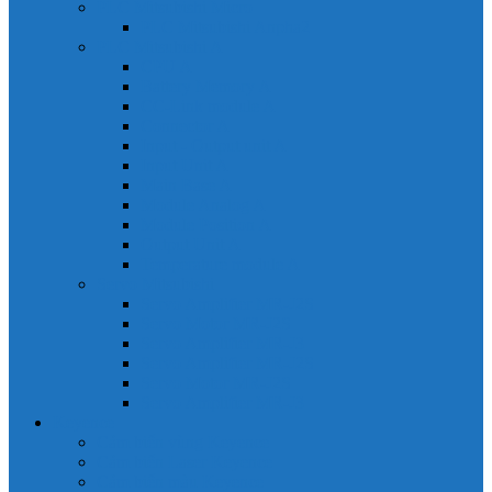
PLC Mitsubishi Micro
PLC Mitsubishi Anpha2
PLC Mitsubishi A
CPU A
Battery Memory A
CC-Link module A
Connector A
Input - Output unit A
Input Unit A
Main Base A
Module Analog A
Module Position A
Output Unit A
Temperature module A
Servo Mitsubishi
Servo Amplifier MR-J2S
Servo Motor MR-J2S
Servo Amplifier MR-J3
Servo Amplifier MR-J2S
Servo Motor MR-J2S
Servo Amplifier MR-J3
Keyence
Cảm biến vùng Keyence
Cảm biến Laser Keyence
Cảm biến màu Keyence