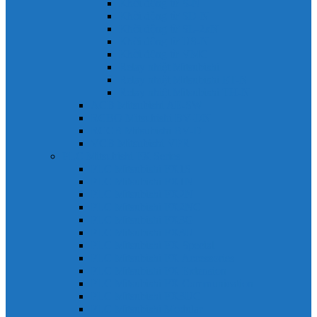
Khởi động từ S-N
Khởi động từ SD-N
Khởi động từ SL-2xN
Khởi động từ US-N
Khởi động từ VMC
Relay nhiệt Mitsubishi
Relay nhiệt Mitsubishi ET-N
Relay nhiệt Mitsubishi TH-N
ACB Mitsubishi AE-SW
RCBO Mitsubishi BV-DN
RCCB Mitsubishi BV-D
VCB Mitsubishi VPR
PLC Mitsubishi FX Series
PLC Mitsubishi FX1S
PLC Mitsubishi FX1N
PLC Mitsubishi FX2N
PLC Mitsubishi FX2NC
PLC Mitsubishi FX3G
PLC Mitsubishi FX3U
PLC Mitsubishi FX Special
PLC Mitsubishi FX Accessories
PLC Mitsubishi FX Extension
PLC Mitsubishi FX Communication
PLC Mitsubishi FX3UC
PLC Mitsubishi Modular