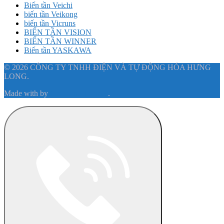
Biến tần Veichi
biến tần Veikong
biến tần Vicruns
BIẾN TẦN VISION
BIẾN TẦN WINNER
Biến tần YASKAWA
© 2026 CÔNG TY TNHH ĐIỆN VÀ TỰ ĐỘNG HÓA HƯNG
LONG.
Made with
by
Graphene Themes
.