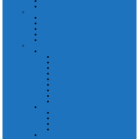
Biến tần Mitsubishi D700
Biến tần FR-F700
HMI Mitsubishi
HMI Mitsubishi E1000
HMI Mitsubishi GOT-A900
HMI Mitsubishi GOT-F900
HMI Mitsubishi GOT1000
Mitsubishi IPC1000
Thiết bị đóng cắt mitsubishi
MCCB
MCCB NF-C
MCCB NF-S
MCCB NF-C
MCCB NF-H
MCCB NF-S
MCCB NF-U
MCB Mitsubishi BH-D10
MCB Mitsubishi BH-D6
MCB Mitsubishi BH-DN
ELCB Mitsubishi
ELCB Mitsubishi NV-C
ELCB Mitsubishi NV-H
ELCB Mitsubishi NV-S
ELCB Mitsubishi NV-U
Khởi động từ Mitsubishi