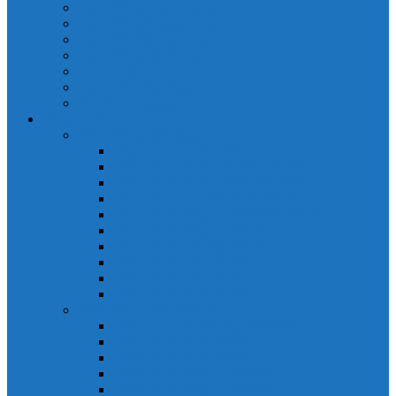
Cảm biến quang Keyence
Cảm biến sợi quang Keyence
Cảm biến tiệm cận Keyence
Cảm biến áp suất Keyence
Counter keyence
Cảm biến dòng chảy Keyence
Inductive Displacement Keyence
Đồng hồ Selec
Đồng hồ đo điện dạng LED
Đồng hồ đo Volt MV15
Đồng hồ đo Volt MV205 (72×72)
Đồng hồ đo Volt MV305 (96×96)
Đồng hồ đo Tần SốMF16 (48×96)
Đồng hồ đo Ampere MA202 (72×72)
Đồng hồ đo Ampere MA12
Đồng hồ đo Tần Số MA316
Đồng hồ CosPhi MP314
Đồng hồ CosPhi MP14
Đồng hồ đo Volt MF216
Đồng hồ đo điện hiển thị LCD
Đồng hồ đo Volt 3 pha MV2307
Đồng hồ đo Volt MV207
Đồng hồ đo Volt MV507
Đồng hồ đo Ampere MA201
Đồng hồ đo Ampere MA501