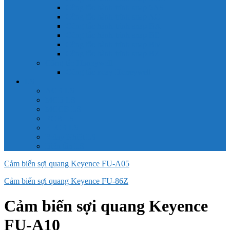
Công tắc hành trình snap 6AS
Công tắc hành trình snap AC
Công tắc hành trình snap BA
Công tắc hành trình snap BE
Công tắc hành trình snap BM
Công tắc hành trình snap BZ
Công tắc Honeywell
Công tắc xoay Honeywell
LS
ACB LS
MCB LS
MCCB LS
RCB LS
ELCB LS
Relay Nhiệt LS
Biến tần LS
Cảm biến sợi quang Keyence FU-A05
Cảm biến sợi quang Keyence FU-86Z
Cảm biến sợi quang Keyence
FU-A10