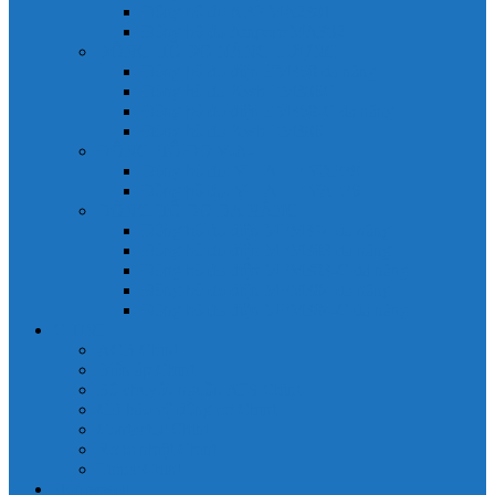
Đồng hồ đo A 3P MA2301
Đồng hồ đo Ampere MA302
ĐỒNG HỒ ĐO NĂNG LƯỢNG
Đồng hồ đo điện EM368 đa năng
Đồng hồ đo Kwh EM306C
Đồng hồ đo điện EM368-C đa năng
Đồng hồ đo Kwh EM306
ĐỒNG HỒ ĐO V-A-F
Đồng hồ đo: V – A – F VAF39
Đồng hồ đo: V – A – F VAF36
ĐỒNG HỒ ĐO ĐA NĂNG
Đồng hồ đo điện MFM374 đa năng
Đồng hồ đo điện MFM383 đa năng
Đồng hồ đo điện MFM383-C đa năng
Đồng hồ đo điện MFM384 đa năng
Đồng hồ đo điện MFM384-C đa năng
CHINT
ACB Chint
Biến áp Chint
Bộ chuyển nguồn ATS Chint
CB bảo vệ động cơ Chint
Contactor Chint
Rơ le nhiệt Chint
Timer Chint
Honeywell