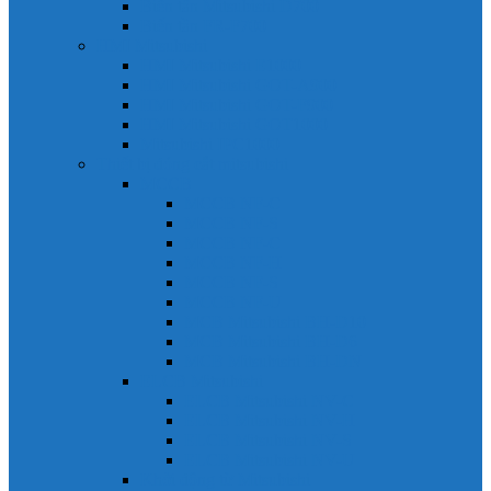
Biến tần Mitsubishi D700
Biến tần FR-F700
HMI Mitsubishi
HMI Mitsubishi E1000
HMI Mitsubishi GOT-A900
HMI Mitsubishi GOT-F900
HMI Mitsubishi GOT1000
Mitsubishi IPC1000
Thiết bị đóng cắt mitsubishi
MCCB
MCCB NF-C
MCCB NF-S
MCCB NF-C
MCCB NF-H
MCCB NF-S
MCCB NF-U
MCB Mitsubishi BH-D10
MCB Mitsubishi BH-D6
MCB Mitsubishi BH-DN
ELCB Mitsubishi
ELCB Mitsubishi NV-C
ELCB Mitsubishi NV-H
ELCB Mitsubishi NV-S
ELCB Mitsubishi NV-U
Khởi động từ Mitsubishi