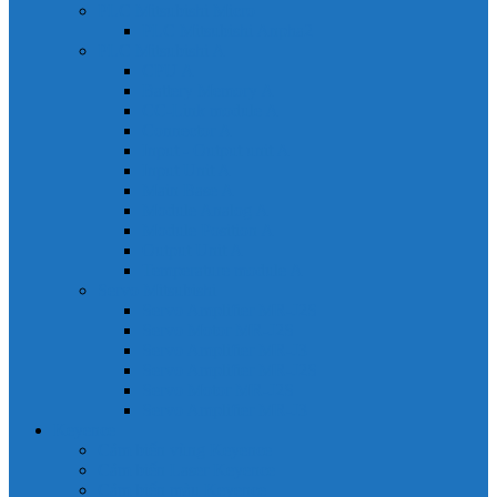
PLC Mitsubishi Micro
PLC Mitsubishi Anpha2
PLC Mitsubishi A
CPU A
Battery Memory A
CC-Link module A
Connector A
Input - Output unit A
Input Unit A
Main Base A
Module Analog A
Module Position A
Output Unit A
Temperature module A
Servo Mitsubishi
Servo Amplifier MR-J2S
Servo Motor MR-J2S
Servo Amplifier MR-J3
Servo Amplifier MR-J2S
Servo Motor MR-J2S
Servo Amplifier MR-J3
Keyence
Cảm biến vùng Keyence
Cảm biến Laser Keyence
Cảm biến màu Keyence