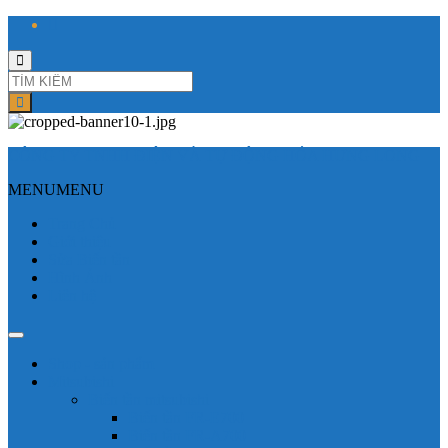
Toggle
search
form
CÔNG TY TNHH ĐIỆN VÀ TỰ ĐỘNG HÓA HƯNG LONG
MENU
MENU
Trang Chủ
Giới thiệu
Sửa Biến tần
Hình Ảnh
Liên hệ
Shop - sản phẩm
Mitsubishi
Biến tần mitsubishi
Biến tần FR-E700
Biến tần FR-A700