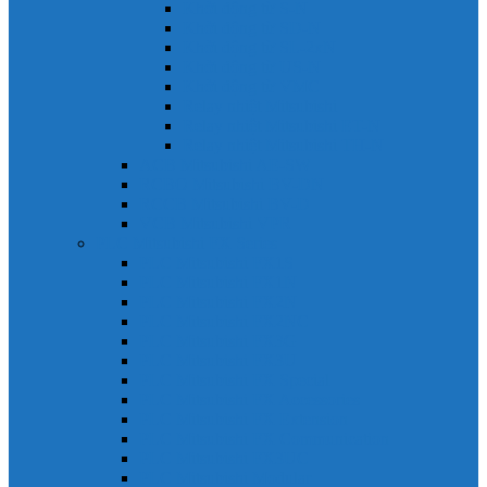
Khởi động từ S-N
Khởi động từ SD-N
Khởi động từ SL-2xN
Khởi động từ US-N
Khởi động từ VMC
Relay nhiệt Mitsubishi
Relay nhiệt Mitsubishi ET-N
Relay nhiệt Mitsubishi TH-N
ACB Mitsubishi AE-SW
RCBO Mitsubishi BV-DN
RCCB Mitsubishi BV-D
VCB Mitsubishi VPR
PLC Mitsubishi FX Series
PLC Mitsubishi FX1S
PLC Mitsubishi FX1N
PLC Mitsubishi FX2N
PLC Mitsubishi FX2NC
PLC Mitsubishi FX3G
PLC Mitsubishi FX3U
PLC Mitsubishi FX Special
PLC Mitsubishi FX Accessories
PLC Mitsubishi FX Extension
PLC Mitsubishi FX Communication
PLC Mitsubishi FX3UC
PLC Mitsubishi Modular