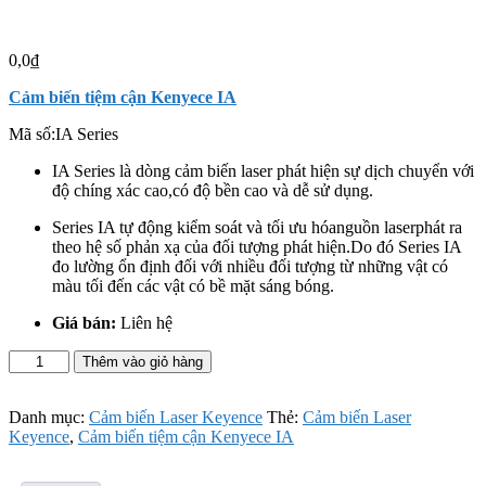
0,0
₫
Cảm biến tiệm cận Kenyece IA
Mã số:
IA Series
IA Series là dòng cảm biến laser phát hiện sự dịch chuyển với
độ chíng xác cao,có độ bền cao và dễ sử dụng.
Series
IA
tự động
kiểm
soát
và tối ưu hóanguồn laserphát ra
theo
hệ số
phản xạ của
đối tượng phát hiện.Do đó Series
IA
đo lường ổn định đối với nhiều đối tượng từ những vật có
màu tối đến các vật có bề mặt sáng bóng.
Giá bán:
Liên hệ
Cảm
Thêm vào giỏ hàng
biến
tiệm
cận
Danh mục:
Cảm biến Laser Keyence
Thẻ:
Cảm biến Laser
Kenyece
Keyence
,
Cảm biến tiệm cận Kenyece IA
IA
số