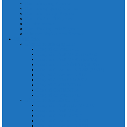
Cảm biến quang Keyence
Cảm biến sợi quang Keyence
Cảm biến tiệm cận Keyence
Cảm biến áp suất Keyence
Counter keyence
Cảm biến dòng chảy Keyence
Inductive Displacement Keyence
Đồng hồ Selec
Đồng hồ đo điện dạng LED
Đồng hồ đo Volt MV15
Đồng hồ đo Volt MV205 (72×72)
Đồng hồ đo Volt MV305 (96×96)
Đồng hồ đo Tần SốMF16 (48×96)
Đồng hồ đo Ampere MA202 (72×72)
Đồng hồ đo Ampere MA12
Đồng hồ đo Tần Số MA316
Đồng hồ CosPhi MP314
Đồng hồ CosPhi MP14
Đồng hồ đo Volt MF216
Đồng hồ đo điện hiển thị LCD
Đồng hồ đo Volt 3 pha MV2307
Đồng hồ đo Volt MV207
Đồng hồ đo Volt MV507
Đồng hồ đo Ampere MA201
Đồng hồ đo Ampere MA501