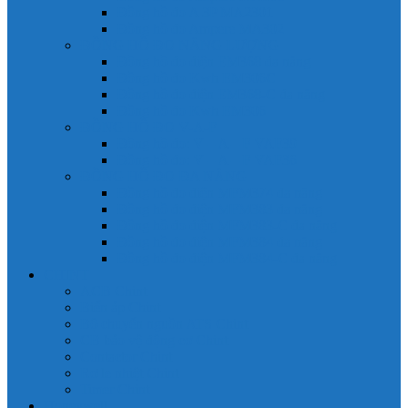
Đồng hồ đo A 3P MA2301
Đồng hồ đo Ampere MA302
ĐỒNG HỒ ĐO NĂNG LƯỢNG
Đồng hồ đo điện EM368 đa năng
Đồng hồ đo Kwh EM306C
Đồng hồ đo điện EM368-C đa năng
Đồng hồ đo Kwh EM306
ĐỒNG HỒ ĐO V-A-F
Đồng hồ đo: V – A – F VAF39
Đồng hồ đo: V – A – F VAF36
ĐỒNG HỒ ĐO ĐA NĂNG
Đồng hồ đo điện MFM374 đa năng
Đồng hồ đo điện MFM383 đa năng
Đồng hồ đo điện MFM383-C đa năng
Đồng hồ đo điện MFM384 đa năng
Đồng hồ đo điện MFM384-C đa năng
CHINT
ACB Chint
Biến áp Chint
Bộ chuyển nguồn ATS Chint
CB bảo vệ động cơ Chint
Contactor Chint
Rơ le nhiệt Chint
Timer Chint
Honeywell