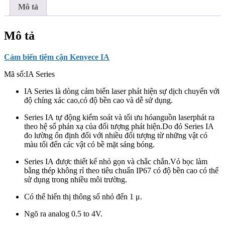
lượng
Mô tả
Mô tả
Cảm biến tiệm cận Kenyece IA
Mã số:
IA Series
IA Series là dòng cảm biến laser phát hiện sự dịch chuyển với
độ chíng xác cao,có độ bền cao và dễ sử dụng.
Series
IA
tự động
kiểm
soát
và tối ưu hóanguồn laserphát ra
theo
hệ số
phản xạ của
đối tượng phát hiện.Do đó Series
IA
đo lường ổn định đối với nhiều đối tượng từ những vật có
màu tối đến các vật có bề mặt sáng bóng.
Series
IA
được thiết kế nhỏ gọn và chắc chắn.Vỏ bọc làm
bằng thép không rỉ theo tiêu chuẩn IP67 có độ bền cao có thể
sử dụng trong nhiều môi trường.
Có thể hiển thị thông số nhỏ đến 1 μ.
Ngõ ra analog 0.5 to 4V.