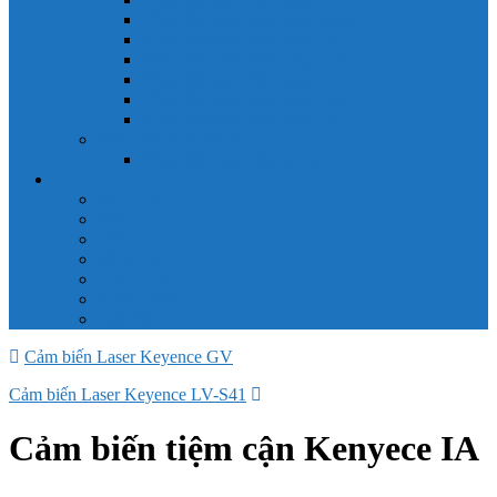
Công tắc hành trình snap 6AS
Công tắc hành trình snap AC
Công tắc hành trình snap BA
Công tắc hành trình snap BE
Công tắc hành trình snap BM
Công tắc hành trình snap BZ
Công tắc Honeywell
Công tắc xoay Honeywell
LS
ACB LS
MCB LS
MCCB LS
RCB LS
ELCB LS
Relay Nhiệt LS
Biến tần LS
Cảm biến Laser Keyence GV
Cảm biến Laser Keyence LV-S41
Cảm biến tiệm cận Kenyece IA