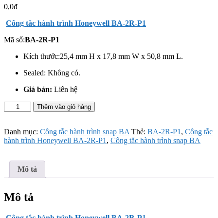
0,0
₫
Công tắc hành trình Honeywell BA-2R-P1
Mã số:
BA-2R-P1
Kích thước:25,4 mm H x 17,8 mm W x 50,8 mm L.
Sealed: Không có.
Giá bán:
Liên hệ
Công
Thêm vào giỏ hàng
tắc
hành
trình
Danh mục:
Công tắc hành trình snap BA
Thẻ:
BA-2R-P1
,
Công tắc
Honeywell
hành trình Honeywell BA-2R-P1
,
Công tắc hành trình snap BA
BA-
2R-
P1
Mô tả
số
lượng
Mô tả
Công tắc hành trình Honeywell BA-2R-P1