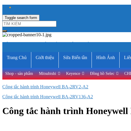
Toggle search form
CÔNG TY TNHH ĐIỆN VÀ TỰ ĐỘNG HÓA HƯNG LONG
Trang Chủ
Giới thiệu
Sửa Biến tần
Hình Ảnh
Liê
Shop - sản phẩm
Mitsubishi
Keyence
Đồng hồ Selec
CH
Công tắc hành trình Honeywell BA-2RV2-A2
Công tắc hành trình Honeywell BA-2RV136-A2
Công tắc hành trình Honeywel