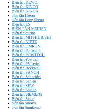
Biến tần KEWO
Biến tần KINCO
Biến tần KINDA
biến tần Liteon
biến tần Long Shenq
Biến tần LS
BIẾN TẦN MEIDEN
Biến tần micno
Biến tần MITSHUBISHI
Biến tần NIETZ
Biến tần OMRON
Biến tần Panasonic
Biến tần POWTECH
Biến tần Powtran
Biến tần PV series
Biến tần Rockwell
Biến tần SANCH
Biến tần Schneider
Biến tần Senlan
Biến tần SEW
Biến tần Shihlin
Biến tần SIEMENS
Biến tần Sinee
biến tần Sinovo
biến tần Sumitomo