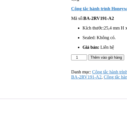
Công tắc hành trình Honey
Mã số:
BA-2RV191-A2
Kích thước:25,4 mm H 
Sealed: Không có.
Giá bán:
Liên hệ
Công
Thêm vào giỏ hàng
tắc
hành
trình
Danh mục:
Công tắc hành trìn
Honeywell
BA-2RV191-A2
,
Công tắc hàn
BA-
2RV191-
A2
số
lượng