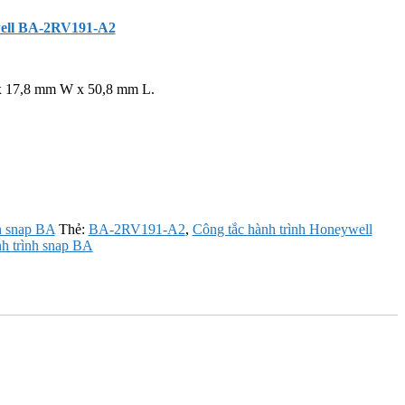
well BA-2RV191-A2
x 17,8 mm W x 50,8 mm L.
h snap BA
Thẻ:
BA-2RV191-A2
,
Công tắc hành trình Honeywell
h trình snap BA