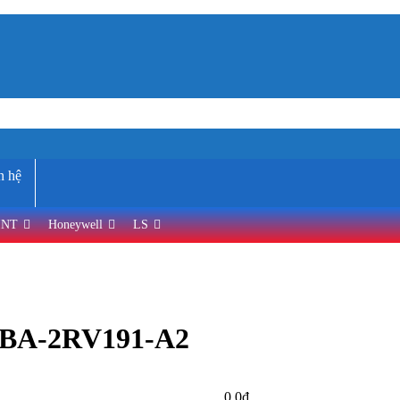
n hệ
INT
Honeywell
LS
l BA-2RV191-A2
0,0
₫