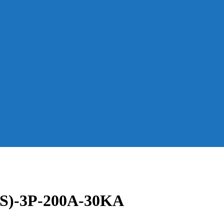
S)-3P-200A-30KA