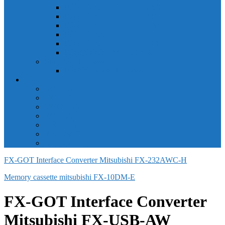
Công tắc hành trình snap 6AS
Công tắc hành trình snap AC
Công tắc hành trình snap BA
Công tắc hành trình snap BE
Công tắc hành trình snap BM
Công tắc hành trình snap BZ
Công tắc Honeywell
Công tắc xoay Honeywell
LS
ACB LS
MCB LS
MCCB LS
RCB LS
ELCB LS
Relay Nhiệt LS
Biến tần LS
FX-GOT Interface Converter Mitsubishi FX-232AWC-H
Memory cassette mitsubishi FX-10DM-E
FX-GOT Interface Converter
Mitsubishi FX-USB-AW