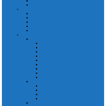
Biến tần Mitsubishi D700
Biến tần FR-F700
HMI Mitsubishi
HMI Mitsubishi E1000
HMI Mitsubishi GOT-A900
HMI Mitsubishi GOT-F900
HMI Mitsubishi GOT1000
Mitsubishi IPC1000
Thiết bị đóng cắt mitsubishi
MCCB
MCCB NF-C
MCCB NF-S
MCCB NF-C
MCCB NF-H
MCCB NF-S
MCCB NF-U
MCB Mitsubishi BH-D10
MCB Mitsubishi BH-D6
MCB Mitsubishi BH-DN
ELCB Mitsubishi
ELCB Mitsubishi NV-C
ELCB Mitsubishi NV-H
ELCB Mitsubishi NV-S
ELCB Mitsubishi NV-U
Khởi động từ Mitsubishi