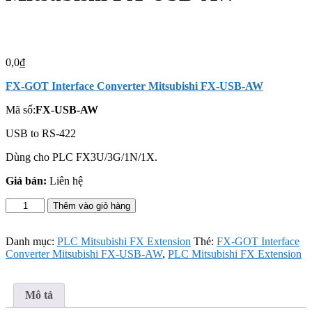
0,0
₫
FX-GOT Interface Converter Mitsubishi FX-USB-AW
Mã số:
FX-USB-AW
USB to RS-422
Dùng cho PLC FX3U/3G/1N/1X.
Giá bán:
Liên hệ
FX-
Thêm vào giỏ hàng
GOT
Interface
Converter
Danh mục:
PLC Mitsubishi FX Extension
Thẻ:
FX-GOT Interface
Mitsubishi
Converter Mitsubishi FX-USB-AW
,
PLC Mitsubishi FX Extension
FX-
USB-
AW
Mô tả
số