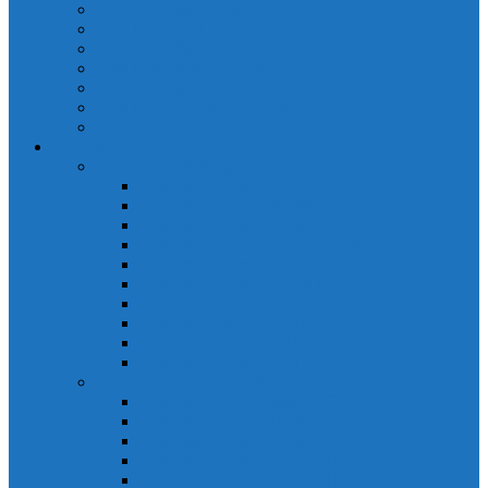
Cảm biến quang Keyence
Cảm biến sợi quang Keyence
Cảm biến tiệm cận Keyence
Cảm biến áp suất Keyence
Counter keyence
Cảm biến dòng chảy Keyence
Inductive Displacement Keyence
Đồng hồ Selec
Đồng hồ đo điện dạng LED
Đồng hồ đo Volt MV15
Đồng hồ đo Volt MV205 (72×72)
Đồng hồ đo Volt MV305 (96×96)
Đồng hồ đo Tần SốMF16 (48×96)
Đồng hồ đo Ampere MA202 (72×72)
Đồng hồ đo Ampere MA12
Đồng hồ đo Tần Số MA316
Đồng hồ CosPhi MP314
Đồng hồ CosPhi MP14
Đồng hồ đo Volt MF216
Đồng hồ đo điện hiển thị LCD
Đồng hồ đo Volt 3 pha MV2307
Đồng hồ đo Volt MV207
Đồng hồ đo Volt MV507
Đồng hồ đo Ampere MA201
Đồng hồ đo Ampere MA501