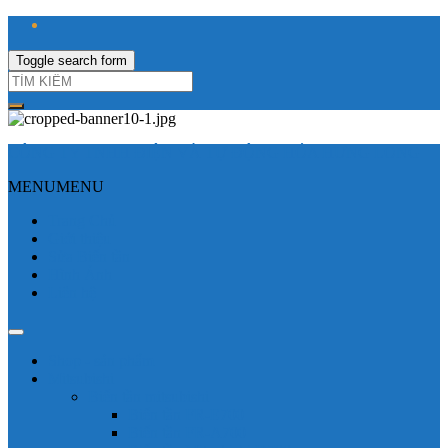
Toggle search form
CÔNG TY TNHH ĐIỆN VÀ TỰ ĐỘNG HÓA HƯNG LONG
MENU
MENU
Trang Chủ
Giới thiệu
Sửa Biến tần
Hình Ảnh
Liên hệ
Shop - sản phẩm
Mitsubishi
Biến tần mitsubishi
Biến tần FR-E700
Biến tần FR-A700