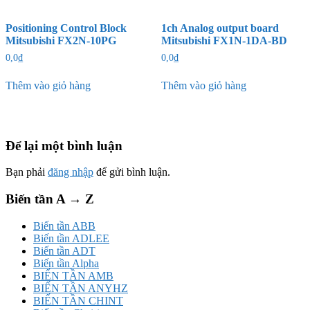
Positioning Control Block
1ch Analog output board
Mitsubishi FX2N-10PG
Mitsubishi FX1N-1DA-BD
0,0
₫
0,0
₫
Thêm vào giỏ hàng
Thêm vào giỏ hàng
Để lại một bình luận
Bạn phải
đăng nhập
để gửi bình luận.
Biến tần A → Z
Biến tần ABB
Biến tần ADLEE
Biến tần ADT
Biến tần Alpha
BIẾN TẦN AMB
BIẾN TẦN ANYHZ
BIẾN TẦN CHINT