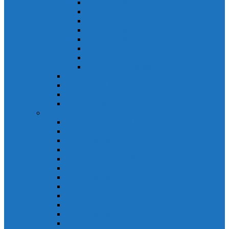
Khởi động từ S-N
Khởi động từ SD-N
Khởi động từ SL-2xN
Khởi động từ US-N
Khởi động từ VMC
Relay nhiệt Mitsubishi
Relay nhiệt Mitsubishi ET-N
Relay nhiệt Mitsubishi TH-N
ACB Mitsubishi AE-SW
RCBO Mitsubishi BV-DN
RCCB Mitsubishi BV-D
VCB Mitsubishi VPR
PLC Mitsubishi FX Series
PLC Mitsubishi FX1S
PLC Mitsubishi FX1N
PLC Mitsubishi FX2N
PLC Mitsubishi FX2NC
PLC Mitsubishi FX3G
PLC Mitsubishi FX3U
PLC Mitsubishi FX Special
PLC Mitsubishi FX Accessories
PLC Mitsubishi FX Extension
PLC Mitsubishi FX Communication
PLC Mitsubishi FX3UC
PLC Mitsubishi Modular