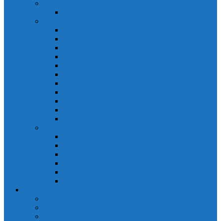
PLC Mitsubishi Micro
PLC Mitsubishi Anpha2
PLC Mitsubishi A
CPU A
Battery Memory A
CC-Link module A
Connector A
Input - Output unit A
Input Unit A
Main Base A
Module Analog A
Module Position A
Output Unit A
Temperature module A
Servo Mitsubishi
Servo Amplifier MR-J2S
Servo Motor MR-J2S
Servo Amplifier MR-J3
Servo Amplifier MR-J2S
Servo Motor MR-J2S
Servo Amplifier MR-J3
Keyence
Cảm biến vùng Keyence
Cảm biến Laser Keyence
Cảm biến màu Keyence