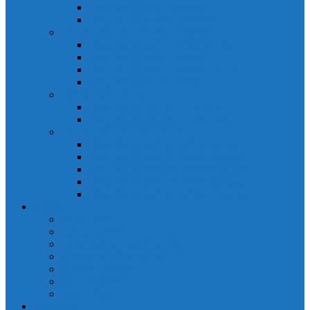
Đồng hồ đo A 3P MA2301
Đồng hồ đo Ampere MA302
ĐỒNG HỒ ĐO NĂNG LƯỢNG
Đồng hồ đo điện EM368 đa năng
Đồng hồ đo Kwh EM306C
Đồng hồ đo điện EM368-C đa năng
Đồng hồ đo Kwh EM306
ĐỒNG HỒ ĐO V-A-F
Đồng hồ đo: V – A – F VAF39
Đồng hồ đo: V – A – F VAF36
ĐỒNG HỒ ĐO ĐA NĂNG
Đồng hồ đo điện MFM374 đa năng
Đồng hồ đo điện MFM383 đa năng
Đồng hồ đo điện MFM383-C đa năng
Đồng hồ đo điện MFM384 đa năng
Đồng hồ đo điện MFM384-C đa năng
CHINT
ACB Chint
Biến áp Chint
Bộ chuyển nguồn ATS Chint
CB bảo vệ động cơ Chint
Contactor Chint
Rơ le nhiệt Chint
Timer Chint
Honeywell