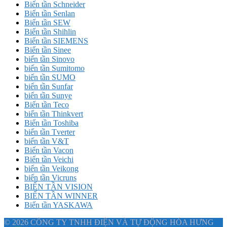
Biến tần Schneider
Biến tần Senlan
Biến tần SEW
Biến tần Shihlin
Biến tần SIEMENS
Biến tần Sinee
biến tần Sinovo
biến tần Sumitomo
biến tần SUMO
biến tần Sunfar
biến tần Sunye
Biến tần Teco
biến tần Thinkvert
Biến tần Toshiba
biến tần Tverter
biến tần V&T
Biến tần Vacon
Biến tần Veichi
biến tần Veikong
biến tần Vicruns
BIẾN TẦN VISION
BIẾN TẦN WINNER
Biến tần YASKAWA
© 2026 CÔNG TY TNHH ĐIỆN VÀ TỰ ĐỘNG HÓA HƯNG