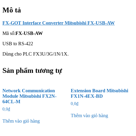
lượng
Mô tả
FX-GOT Interface Converter Mitsubishi FX-USB-AW
Mã số:
FX-USB-AW
USB to RS-422
Dùng cho PLC FX3U/3G/1N/1X.
Sản phẩm tương tự
Network Communication
Extension Board Mitsubishi
Module Mitsubishi FX2N-
FX1N-4EX-BD
64CL-M
0,0
₫
0,0
₫
Thêm vào giỏ hàng
Thêm vào giỏ hàng