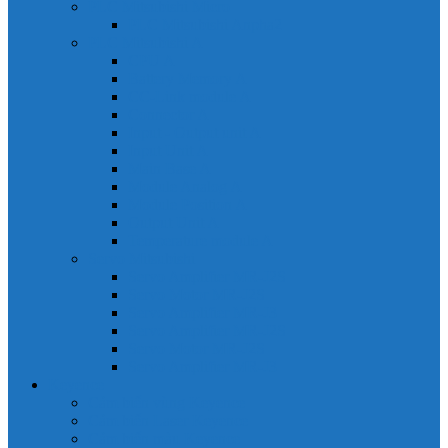
PLC Mitsubishi Micro
PLC Mitsubishi Anpha2
PLC Mitsubishi A
CPU A
Battery Memory A
CC-Link module A
Connector A
Input - Output unit A
Input Unit A
Main Base A
Module Analog A
Module Position A
Output Unit A
Temperature module A
Servo Mitsubishi
Servo Amplifier MR-J2S
Servo Motor MR-J2S
Servo Amplifier MR-J3
Servo Amplifier MR-J2S
Servo Motor MR-J2S
Servo Amplifier MR-J3
Keyence
Cảm biến vùng Keyence
Cảm biến Laser Keyence
Cảm biến màu Keyence