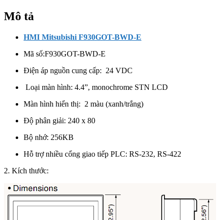
Mô tả
HMI Mitsubishi F930GOT-BWD-E
Mã số:
F930GOT-BWD-E
Điện áp nguồn cung cấp: 24 VDC
Loại màn hình:
4.4”, monochrome STN LCD
Màn hình hiển thị: 2 màu (xanh/trắng)
Độ phân giải:
240 x 80
Bộ nhớ: 256KB
Hỗ trợ nhiều cổng giao tiếp PLC: RS-232, RS-422
2. Kích thước: