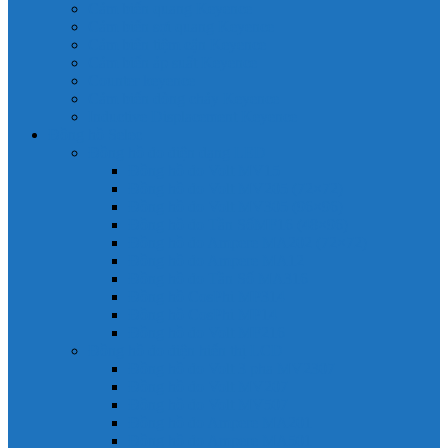
Cảm biến quang Keyence
Cảm biến sợi quang Keyence
Cảm biến tiệm cận Keyence
Cảm biến áp suất Keyence
Counter keyence
Cảm biến dòng chảy Keyence
Inductive Displacement Keyence
Đồng hồ Selec
Đồng hồ đo điện dạng LED
Đồng hồ đo Volt MV15
Đồng hồ đo Volt MV205 (72×72)
Đồng hồ đo Volt MV305 (96×96)
Đồng hồ đo Tần SốMF16 (48×96)
Đồng hồ đo Ampere MA202 (72×72)
Đồng hồ đo Ampere MA12
Đồng hồ đo Tần Số MA316
Đồng hồ CosPhi MP314
Đồng hồ CosPhi MP14
Đồng hồ đo Volt MF216
Đồng hồ đo điện hiển thị LCD
Đồng hồ đo Volt 3 pha MV2307
Đồng hồ đo Volt MV207
Đồng hồ đo Volt MV507
Đồng hồ đo Ampere MA201
Đồng hồ đo Ampere MA501