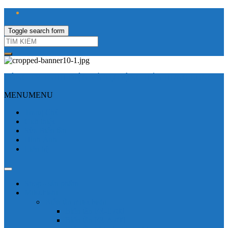
Toggle search form
CÔNG TY TNHH ĐIỆN VÀ TỰ ĐỘNG HÓA HƯNG LONG
MENU
MENU
Trang Chủ
Giới thiệu
Sửa Biến tần
Hình Ảnh
Liên hệ
Shop - sản phẩm
Mitsubishi
Biến tần mitsubishi
Biến tần FR-E700
Biến tần FR-A700