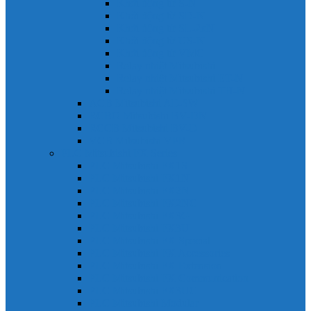
Khởi động từ S-N
Khởi động từ SD-N
Khởi động từ SL-2xN
Khởi động từ US-N
Khởi động từ VMC
Relay nhiệt Mitsubishi
Relay nhiệt Mitsubishi ET-N
Relay nhiệt Mitsubishi TH-N
ACB Mitsubishi AE-SW
RCBO Mitsubishi BV-DN
RCCB Mitsubishi BV-D
VCB Mitsubishi VPR
PLC Mitsubishi FX Series
PLC Mitsubishi FX1S
PLC Mitsubishi FX1N
PLC Mitsubishi FX2N
PLC Mitsubishi FX2NC
PLC Mitsubishi FX3G
PLC Mitsubishi FX3U
PLC Mitsubishi FX Special
PLC Mitsubishi FX Accessories
PLC Mitsubishi FX Extension
PLC Mitsubishi FX Communication
PLC Mitsubishi FX3UC
PLC Mitsubishi Modular