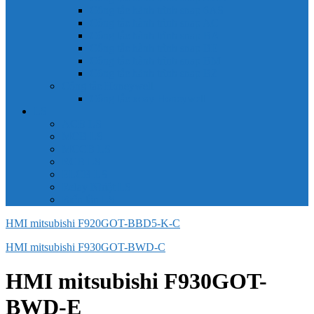
Công tắc hành trình snap 6AS
Công tắc hành trình snap AC
Công tắc hành trình snap BA
Công tắc hành trình snap BE
Công tắc hành trình snap BM
Công tắc hành trình snap BZ
Công tắc Honeywell
Công tắc xoay Honeywell
LS
ACB LS
MCB LS
MCCB LS
RCB LS
ELCB LS
Relay Nhiệt LS
Biến tần LS
HMI mitsubishi F920GOT-BBD5-K-C
HMI mitsubishi F930GOT-BWD-C
HMI mitsubishi F930GOT-
BWD-E