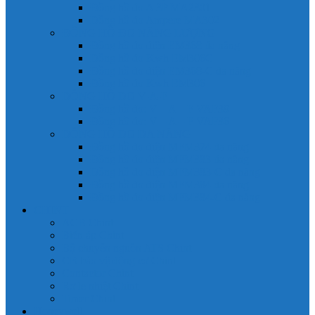
Đồng hồ đo A 3P MA2301
Đồng hồ đo Ampere MA302
ĐỒNG HỒ ĐO NĂNG LƯỢNG
Đồng hồ đo điện EM368 đa năng
Đồng hồ đo Kwh EM306C
Đồng hồ đo điện EM368-C đa năng
Đồng hồ đo Kwh EM306
ĐỒNG HỒ ĐO V-A-F
Đồng hồ đo: V – A – F VAF39
Đồng hồ đo: V – A – F VAF36
ĐỒNG HỒ ĐO ĐA NĂNG
Đồng hồ đo điện MFM374 đa năng
Đồng hồ đo điện MFM383 đa năng
Đồng hồ đo điện MFM383-C đa năng
Đồng hồ đo điện MFM384 đa năng
Đồng hồ đo điện MFM384-C đa năng
CHINT
ACB Chint
Biến áp Chint
Bộ chuyển nguồn ATS Chint
CB bảo vệ động cơ Chint
Contactor Chint
Rơ le nhiệt Chint
Timer Chint
Honeywell