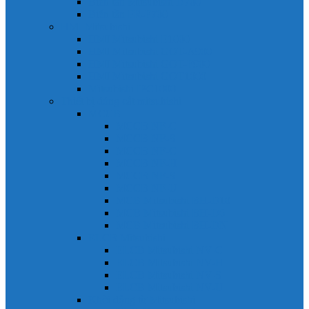
Biến tần Mitsubishi D700
Biến tần FR-F700
HMI Mitsubishi
HMI Mitsubishi E1000
HMI Mitsubishi GOT-A900
HMI Mitsubishi GOT-F900
HMI Mitsubishi GOT1000
Mitsubishi IPC1000
Thiết bị đóng cắt mitsubishi
MCCB
MCCB NF-C
MCCB NF-S
MCCB NF-C
MCCB NF-H
MCCB NF-S
MCCB NF-U
MCB Mitsubishi BH-D10
MCB Mitsubishi BH-D6
MCB Mitsubishi BH-DN
ELCB Mitsubishi
ELCB Mitsubishi NV-C
ELCB Mitsubishi NV-H
ELCB Mitsubishi NV-S
ELCB Mitsubishi NV-U
Khởi động từ Mitsubishi