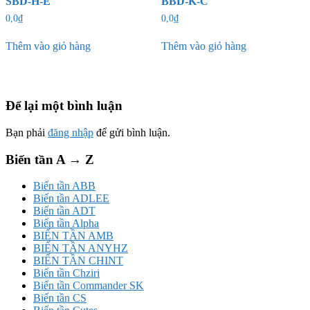
SBD-H-E
BBD-K-C
0,0
₫
0,0
₫
Thêm vào giỏ hàng
Thêm vào giỏ hàng
Để lại một bình luận
Bạn phải
đăng nhập
để gửi bình luận.
Biến tần A → Z
Biến tần ABB
Biến tần ADLEE
Biến tần ADT
Biến tần Alpha
BIẾN TẦN AMB
BIẾN TẦN ANYHZ
BIẾN TẦN CHINT
Biến tần Chziri
Biến tần Commander SK
Biến tần CS