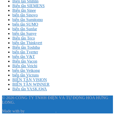
Biến tần Shihlin
Biến tần SIEMENS
Biến tần Sinee
biến tần Sinovo
biến tần Sumitomo
biến tần SUMO
biến tần Sunfar
biến tần Sunye
Biến tần Teco
biến tần Thinkvert
Biến tần Toshiba
biến tần Tverter
biến tần V&T
Biến tần Vacon
Biến tần Veichi
biến tần Veikong
biến tần Vicruns
BIẾN TẦN VISION
BIẾN TẦN WINNER
Biến tần YASKAWA
© 2026 CÔNG TY TNHH ĐIỆN VÀ TỰ ĐỘNG HÓA HƯNG
LONG.
Made with
by
Graphene Themes
.