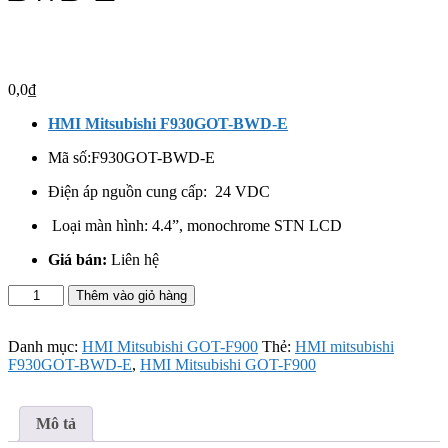
0,0
₫
HMI Mitsubishi F930GOT-BWD-E
Mã số:
F930GOT-BWD-E
Điện áp nguồn cung cấp: 24 VDC
Loại màn hình:
4.4”, monochrome STN LCD
Giá bán:
Liên hệ
HMI
Thêm vào giỏ hàng
mitsubishi
F930GOT-
BWD-
Danh mục:
HMI Mitsubishi GOT-F900
Thẻ:
HMI mitsubishi
E
F930GOT-BWD-E
,
HMI Mitsubishi GOT-F900
số
lượng
Mô tả