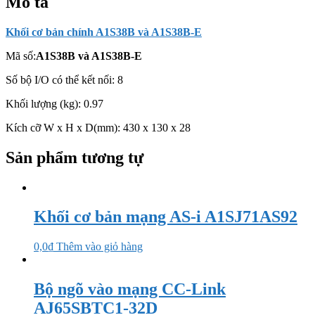
Mô tả
số
lượng
Khối cơ bản chính A1S38B và A1S38B-E
Mã số:
A1S38B và A1S38B-E
Số bộ I/O có thể kết nối: 8
Khối lượng (kg): 0.97
Kích cỡ W x H x D(mm): 430 x 130 x 28
Sản phẩm tương tự
Khối cơ bản mạng AS-i A1SJ71AS92
0,0
₫
Thêm vào giỏ hàng
Bộ ngõ vào mạng CC-Link
AJ65SBTC1-32D