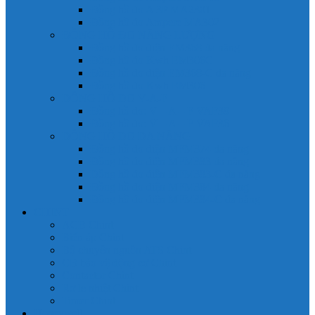
Đồng hồ đo A 3P MA2301
Đồng hồ đo Ampere MA302
ĐỒNG HỒ ĐO NĂNG LƯỢNG
Đồng hồ đo điện EM368 đa năng
Đồng hồ đo Kwh EM306C
Đồng hồ đo điện EM368-C đa năng
Đồng hồ đo Kwh EM306
ĐỒNG HỒ ĐO V-A-F
Đồng hồ đo: V – A – F VAF39
Đồng hồ đo: V – A – F VAF36
ĐỒNG HỒ ĐO ĐA NĂNG
Đồng hồ đo điện MFM374 đa năng
Đồng hồ đo điện MFM383 đa năng
Đồng hồ đo điện MFM383-C đa năng
Đồng hồ đo điện MFM384 đa năng
Đồng hồ đo điện MFM384-C đa năng
CHINT
ACB Chint
Biến áp Chint
Bộ chuyển nguồn ATS Chint
CB bảo vệ động cơ Chint
Contactor Chint
Rơ le nhiệt Chint
Timer Chint
Honeywell