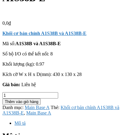
0,0
₫
Khối cơ bản chính A1S38B và A1S38B-E
Mã số:
A1S38B và A1S38B-E
Số bộ I/O có thể kết nối: 8
Khối lượng (kg): 0.97
Kích cỡ W x H x D(mm): 430 x 130 x 28
Giá bán:
Liên hệ
Khối
cơ
Thêm vào giỏ hàng
bản
Danh mục:
Main Base A
Thẻ:
Khối cơ bản chính A1S38B và
chính
A1S38B-E
,
Main Base A
A1S38B
và
Mô tả
A1S38B-
E