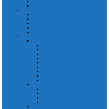
Biến tần Mitsubishi D700
Biến tần FR-F700
HMI Mitsubishi
HMI Mitsubishi E1000
HMI Mitsubishi GOT-A900
HMI Mitsubishi GOT-F900
HMI Mitsubishi GOT1000
Mitsubishi IPC1000
Thiết bị đóng cắt mitsubishi
MCCB
MCCB NF-C
MCCB NF-S
MCCB NF-C
MCCB NF-H
MCCB NF-S
MCCB NF-U
MCB Mitsubishi BH-D10
MCB Mitsubishi BH-D6
MCB Mitsubishi BH-DN
ELCB Mitsubishi
ELCB Mitsubishi NV-C
ELCB Mitsubishi NV-H
ELCB Mitsubishi NV-S
ELCB Mitsubishi NV-U
Khởi động từ Mitsubishi