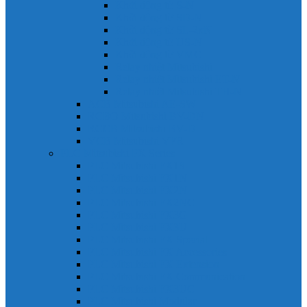
Khởi động từ S-N
Khởi động từ SD-N
Khởi động từ SL-2xN
Khởi động từ US-N
Khởi động từ VMC
Relay nhiệt Mitsubishi
Relay nhiệt Mitsubishi ET-N
Relay nhiệt Mitsubishi TH-N
ACB Mitsubishi AE-SW
RCBO Mitsubishi BV-DN
RCCB Mitsubishi BV-D
VCB Mitsubishi VPR
PLC Mitsubishi FX Series
PLC Mitsubishi FX1S
PLC Mitsubishi FX1N
PLC Mitsubishi FX2N
PLC Mitsubishi FX2NC
PLC Mitsubishi FX3G
PLC Mitsubishi FX3U
PLC Mitsubishi FX Special
PLC Mitsubishi FX Accessories
PLC Mitsubishi FX Extension
PLC Mitsubishi FX Communication
PLC Mitsubishi FX3UC
PLC Mitsubishi Modular