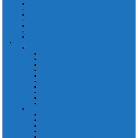
Cảm biến quang Keyence
Cảm biến sợi quang Keyence
Cảm biến tiệm cận Keyence
Cảm biến áp suất Keyence
Counter keyence
Cảm biến dòng chảy Keyence
Inductive Displacement Keyence
Đồng hồ Selec
Đồng hồ đo điện dạng LED
Đồng hồ đo Volt MV15
Đồng hồ đo Volt MV205 (72×72)
Đồng hồ đo Volt MV305 (96×96)
Đồng hồ đo Tần SốMF16 (48×96)
Đồng hồ đo Ampere MA202 (72×72)
Đồng hồ đo Ampere MA12
Đồng hồ đo Tần Số MA316
Đồng hồ CosPhi MP314
Đồng hồ CosPhi MP14
Đồng hồ đo Volt MF216
Đồng hồ đo điện hiển thị LCD
Đồng hồ đo Volt 3 pha MV2307
Đồng hồ đo Volt MV207
Đồng hồ đo Volt MV507
Đồng hồ đo Ampere MA201
Đồng hồ đo Ampere MA501