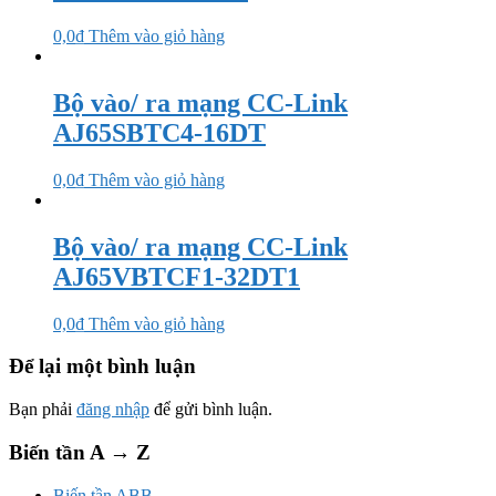
0,0
₫
Thêm vào giỏ hàng
Bộ vào/ ra mạng CC-Link
AJ65SBTC4-16DT
0,0
₫
Thêm vào giỏ hàng
Bộ vào/ ra mạng CC-Link
AJ65VBTCF1-32DT1
0,0
₫
Thêm vào giỏ hàng
Để lại một bình luận
Bạn phải
đăng nhập
để gửi bình luận.
Biến tần A → Z
Biến tần ABB