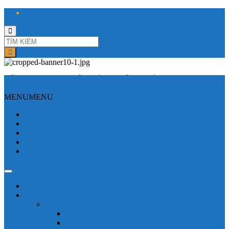
Toggle
search
form
CÔNG TY TNHH ĐIỆN VÀ TỰ ĐỘNG HÓA HƯNG LONG
MENU
MENU
Trang Chủ
Giới thiệu
Sửa Biến tần
Hình Ảnh
Liên hệ
Shop - sản phẩm
Mitsubishi
Biến tần mitsubishi
Biến tần FR-E700
Biến tần FR-A700