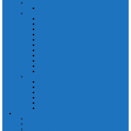
PLC Mitsubishi Micro
PLC Mitsubishi Anpha2
PLC Mitsubishi A
CPU A
Battery Memory A
CC-Link module A
Connector A
Input - Output unit A
Input Unit A
Main Base A
Module Analog A
Module Position A
Output Unit A
Temperature module A
Servo Mitsubishi
Servo Amplifier MR-J2S
Servo Motor MR-J2S
Servo Amplifier MR-J3
Servo Amplifier MR-J2S
Servo Motor MR-J2S
Servo Amplifier MR-J3
Keyence
Cảm biến vùng Keyence
Cảm biến Laser Keyence
Cảm biến màu Keyence