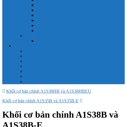
Công tắc hành trình snap 6AS
Công tắc hành trình snap AC
Công tắc hành trình snap BA
Công tắc hành trình snap BE
Công tắc hành trình snap BM
Công tắc hành trình snap BZ
Công tắc Honeywell
Công tắc xoay Honeywell
LS
ACB LS
MCB LS
MCCB LS
RCB LS
ELCB LS
Relay Nhiệt LS
Biến tần LS
Khối cơ bản chính A1S38HB và A1S38HBEU
Khối cơ bản chính A1S35B và A1S35B-E
Khối cơ bản chính A1S38B và
A1S38B-E