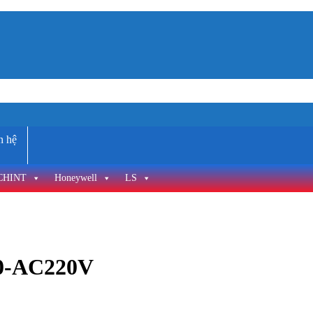
n hệ
CHINT
Honeywell
LS
20-AC220V