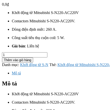
0,0
₫
Khởi động từ Mitsubishi S-N220-AC220V
Contactors Mitsubishi S-N220-AC220V.
Dòng điện định mức: 260 A
.
Công suất tiêu thụ cuộn coil: 5 W.
Giá bán
: LIên hệ
Khởi
động
Thêm vào giỏ hàng
từ
Danh mục:
Khởi động từ S-N
Thẻ:
Khởi động từ Mitsubishi S-N22
Mitsubishi
S-
Mô tả
N220-
AC220V
Mô tả
số
lượng
Khởi động từ Mitsubishi S-N220-AC220V
Contactors Mitsubishi S-N220-AC220V.