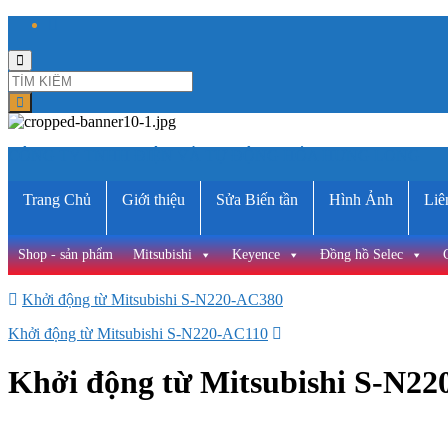
Toggle
search
form
CÔNG TY TNHH ĐIỆN VÀ TỰ ĐỘNG HÓA HƯNG LONG
Trang Chủ
Giới thiệu
Sửa Biến tần
Hình Ảnh
Liê
Shop - sản phẩm
Mitsubishi
Keyence
Đồng hồ Selec
Khởi động từ Mitsubishi S-N220-AC380
Khởi động từ Mitsubishi S-N220-AC110
Khởi động từ Mitsubishi S-N2