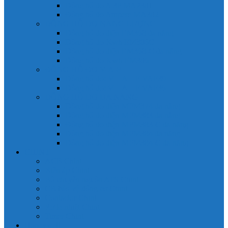
Đồng hồ đo A 3P MA2301
Đồng hồ đo Ampere MA302
ĐỒNG HỒ ĐO NĂNG LƯỢNG
Đồng hồ đo điện EM368 đa năng
Đồng hồ đo Kwh EM306C
Đồng hồ đo điện EM368-C đa năng
Đồng hồ đo Kwh EM306
ĐỒNG HỒ ĐO V-A-F
Đồng hồ đo: V – A – F VAF39
Đồng hồ đo: V – A – F VAF36
ĐỒNG HỒ ĐO ĐA NĂNG
Đồng hồ đo điện MFM374 đa năng
Đồng hồ đo điện MFM383 đa năng
Đồng hồ đo điện MFM383-C đa năng
Đồng hồ đo điện MFM384 đa năng
Đồng hồ đo điện MFM384-C đa năng
CHINT
ACB Chint
Biến áp Chint
Bộ chuyển nguồn ATS Chint
CB bảo vệ động cơ Chint
Contactor Chint
Rơ le nhiệt Chint
Timer Chint
Honeywell