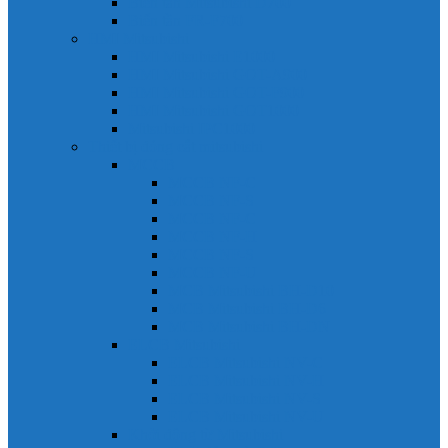
Biến tần Mitsubishi D700
Biến tần FR-F700
HMI Mitsubishi
HMI Mitsubishi E1000
HMI Mitsubishi GOT-A900
HMI Mitsubishi GOT-F900
HMI Mitsubishi GOT1000
Mitsubishi IPC1000
Thiết bị đóng cắt mitsubishi
MCCB
MCCB NF-C
MCCB NF-S
MCCB NF-C
MCCB NF-H
MCCB NF-S
MCCB NF-U
MCB Mitsubishi BH-D10
MCB Mitsubishi BH-D6
MCB Mitsubishi BH-DN
ELCB Mitsubishi
ELCB Mitsubishi NV-C
ELCB Mitsubishi NV-H
ELCB Mitsubishi NV-S
ELCB Mitsubishi NV-U
Khởi động từ Mitsubishi