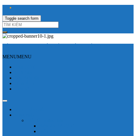
Toggle search form
CÔNG TY TNHH ĐIỆN VÀ TỰ ĐỘNG HÓA HƯNG LONG
MENU
MENU
Trang Chủ
Giới thiệu
Sửa Biến tần
Hình Ảnh
Liên hệ
Shop - sản phẩm
Mitsubishi
Biến tần mitsubishi
Biến tần FR-E700
Biến tần FR-A700