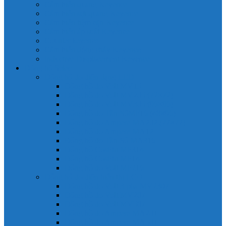
Cảm biến quang Keyence
Cảm biến sợi quang Keyence
Cảm biến tiệm cận Keyence
Cảm biến áp suất Keyence
Counter keyence
Cảm biến dòng chảy Keyence
Inductive Displacement Keyence
Đồng hồ Selec
Đồng hồ đo điện dạng LED
Đồng hồ đo Volt MV15
Đồng hồ đo Volt MV205 (72×72)
Đồng hồ đo Volt MV305 (96×96)
Đồng hồ đo Tần SốMF16 (48×96)
Đồng hồ đo Ampere MA202 (72×72)
Đồng hồ đo Ampere MA12
Đồng hồ đo Tần Số MA316
Đồng hồ CosPhi MP314
Đồng hồ CosPhi MP14
Đồng hồ đo Volt MF216
Đồng hồ đo điện hiển thị LCD
Đồng hồ đo Volt 3 pha MV2307
Đồng hồ đo Volt MV207
Đồng hồ đo Volt MV507
Đồng hồ đo Ampere MA201
Đồng hồ đo Ampere MA501