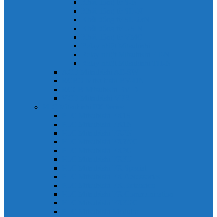
Khởi động từ S-N
Khởi động từ SD-N
Khởi động từ SL-2xN
Khởi động từ US-N
Khởi động từ VMC
Relay nhiệt Mitsubishi
Relay nhiệt Mitsubishi ET-N
Relay nhiệt Mitsubishi TH-N
ACB Mitsubishi AE-SW
RCBO Mitsubishi BV-DN
RCCB Mitsubishi BV-D
VCB Mitsubishi VPR
PLC Mitsubishi FX Series
PLC Mitsubishi FX1S
PLC Mitsubishi FX1N
PLC Mitsubishi FX2N
PLC Mitsubishi FX2NC
PLC Mitsubishi FX3G
PLC Mitsubishi FX3U
PLC Mitsubishi FX Special
PLC Mitsubishi FX Accessories
PLC Mitsubishi FX Extension
PLC Mitsubishi FX Communication
PLC Mitsubishi FX3UC
PLC Mitsubishi Modular