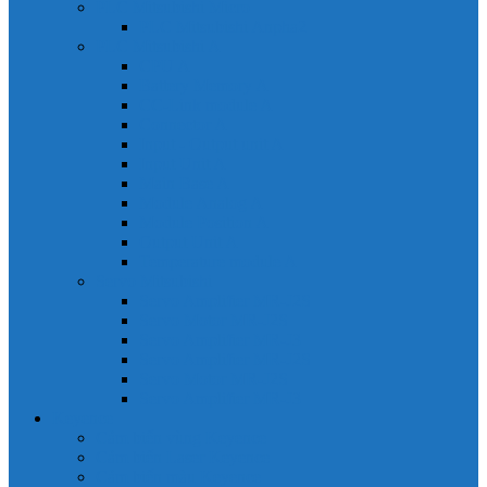
PLC Mitsubishi Micro
PLC Mitsubishi Anpha2
PLC Mitsubishi A
CPU A
Battery Memory A
CC-Link module A
Connector A
Input - Output unit A
Input Unit A
Main Base A
Module Analog A
Module Position A
Output Unit A
Temperature module A
Servo Mitsubishi
Servo Amplifier MR-J2S
Servo Motor MR-J2S
Servo Amplifier MR-J3
Servo Amplifier MR-J2S
Servo Motor MR-J2S
Servo Amplifier MR-J3
Keyence
Cảm biến vùng Keyence
Cảm biến Laser Keyence
Cảm biến màu Keyence