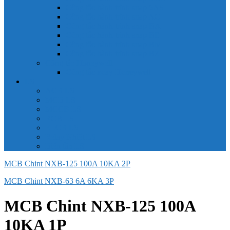
Công tắc hành trình snap 6AS
Công tắc hành trình snap AC
Công tắc hành trình snap BA
Công tắc hành trình snap BE
Công tắc hành trình snap BM
Công tắc hành trình snap BZ
Công tắc Honeywell
Công tắc xoay Honeywell
LS
ACB LS
MCB LS
MCCB LS
RCB LS
ELCB LS
Relay Nhiệt LS
Biến tần LS
MCB Chint NXB-125 100A 10KA 2P
MCB Chint NXB-63 6A 6KA 3P
MCB Chint NXB-125 100A
10KA 1P