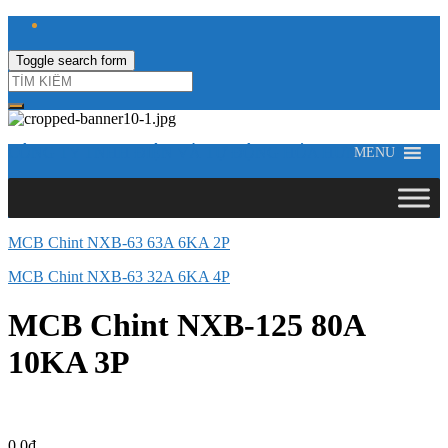
Toggle search form
CÔNG TY TNHH ĐIỆN VÀ TỰ ĐỘNG HÓA HƯNG LONG
MENU
MCB Chint NXB-63 63A 6KA 2P
MCB Chint NXB-63 32A 6KA 4P
MCB Chint NXB-125 80A
10KA 3P
0,0
₫