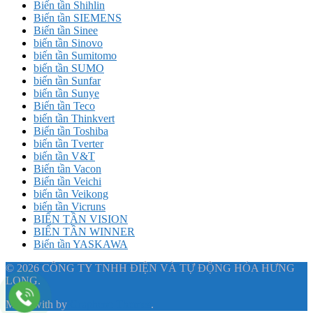
Biến tần Shihlin
Biến tần SIEMENS
Biến tần Sinee
biến tần Sinovo
biến tần Sumitomo
biến tần SUMO
biến tần Sunfar
biến tần Sunye
Biến tần Teco
biến tần Thinkvert
Biến tần Toshiba
biến tần Tverter
biến tần V&T
Biến tần Vacon
Biến tần Veichi
biến tần Veikong
biến tần Vicruns
BIẾN TẦN VISION
BIẾN TẦN WINNER
Biến tần YASKAWA
© 2026 CÔNG TY TNHH ĐIỆN VÀ TỰ ĐỘNG HÓA HƯNG
LONG.
Made with
by
Graphene Themes
.