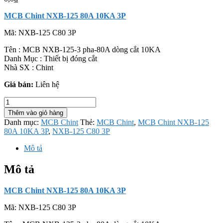
MCB Chint NXB-125 80A 10KA 3P
Mã:
NXB-125 C80 3P
Tên : MCB NXB-125-3 pha-80A dòng cắt 10KA
Danh Mục : Thiết bị đóng cắt
Nhà SX : Chint
Giá bán:
Liên hệ
MCB
Chint
Thêm vào giỏ hàng
NXB-
Danh mục:
MCB Chint
Thẻ:
MCB Chint
,
MCB Chint NXB-125
125
80A 10KA 3P
,
NXB-125 C80 3P
80A
10KA
Mô tả
3P
số
Mô tả
lượng
MCB Chint NXB-125 80A 10KA 3P
Mã:
NXB-125 C80 3P