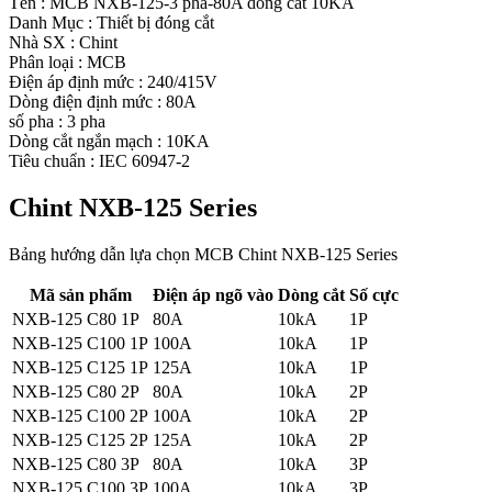
Tên : MCB NXB-125-3 pha-80A dòng cắt 10KA
Danh Mục : Thiết bị đóng cắt
Nhà SX : Chint
Phân loại : MCB
Điện áp định mức : 240/415V
Dòng điện định mức : 80A
số pha : 3 pha
Dòng cắt ngắn mạch : 10KA
Tiêu chuẩn : IEC 60947-2
Chint NXB-125 Series
Bảng hướng dẫn lựa chọn MCB Chint NXB-125 Series
Mã sản phẩm
Điện áp ngõ vào
Dòng cắt
Số cực
NXB-125 C80 1P
80A
10kA
1P
NXB-125 C100 1P
100A
10kA
1P
NXB-125 C125 1P
125A
10kA
1P
NXB-125 C80 2P
80A
10kA
2P
NXB-125 C100 2P
100A
10kA
2P
NXB-125 C125 2P
125A
10kA
2P
NXB-125 C80 3P
80A
10kA
3P
NXB-125 C100 3P
100A
10kA
3P