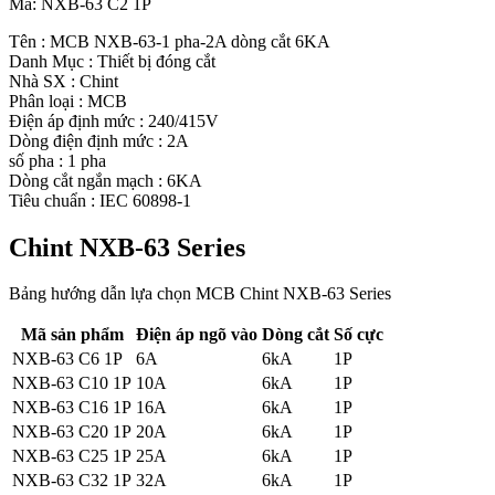
Mã:
NXB-63 C2 1P
Tên : MCB NXB-63-1 pha-2A dòng cắt 6KA
Danh Mục : Thiết bị đóng cắt
Nhà SX : Chint
Phân loại : MCB
Điện áp định mức : 240/415V
Dòng điện định mức : 2A
số pha : 1 pha
Dòng cắt ngắn mạch : 6KA
Tiêu chuẩn : IEC 60898-1
Chint NXB-63 Series
Bảng hướng dẫn lựa chọn MCB Chint NXB-63 Series
Mã sản phẩm
Điện áp ngõ vào
Dòng cắt
Số cực
NXB-63 C6 1P
6A
6kA
1P
NXB-63 C10 1P
10A
6kA
1P
NXB-63 C16 1P
16A
6kA
1P
NXB-63 C20 1P
20A
6kA
1P
NXB-63 C25 1P
25A
6kA
1P
NXB-63 C32 1P
32A
6kA
1P