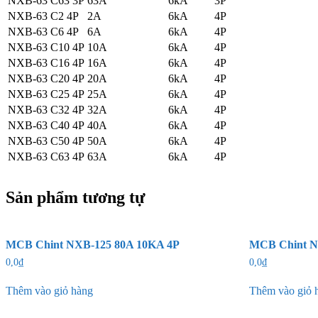
NXB-63 C63 3P
63A
6kA
3P
NXB-63 C2 4P
2A
6kA
4P
NXB-63 C6 4P
6A
6kA
4P
NXB-63 C10 4P
10A
6kA
4P
NXB-63 C16 4P
16A
6kA
4P
NXB-63 C20 4P
20A
6kA
4P
NXB-63 C25 4P
25A
6kA
4P
NXB-63 C32 4P
32A
6kA
4P
NXB-63 C40 4P
40A
6kA
4P
NXB-63 C50 4P
50A
6kA
4P
NXB-63 C63 4P
63A
6kA
4P
Sản phẩm tương tự
MCB Chint NXB-125 80A 10KA 4P
MCB Chint N
0,0
₫
0,0
₫
Thêm vào giỏ hàng
Thêm vào giỏ 