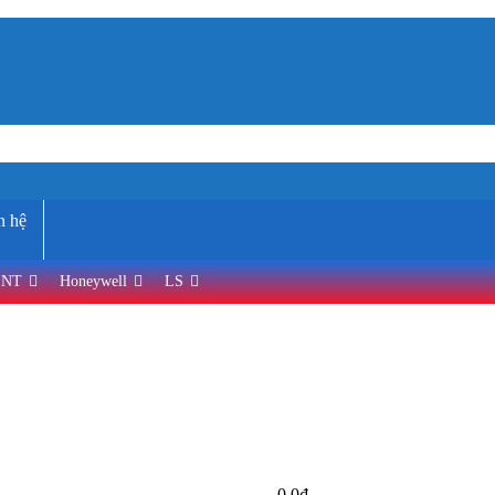
n hệ
INT
Honeywell
LS
0,0
₫