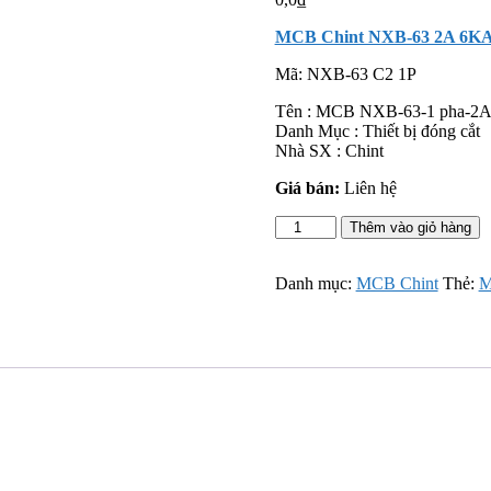
MCB Chint NXB-63 2A 6KA
Mã:
NXB-63 C2 1P
Tên : MCB NXB-63-1 pha-2A
Danh Mục : Thiết bị đóng cắt
Nhà SX : Chint
Giá bán:
Liên hệ
MCB
Thêm vào giỏ hàng
Chint
NXB-
63
Danh mục:
MCB Chint
Thẻ:
M
2A
6KA
1P
số
lượng