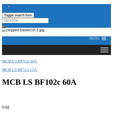
Toggle search form
CÔNG TY TNHH ĐIỆN VÀ TỰ ĐỘNG HÓA HƯNG LONG
MENU
MCB LS BF51a 20A
MCB LS BF51a 15A
MCB LS BF102c 60A
0,0
₫