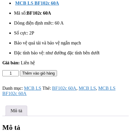
MCB LS BF102c 60A
Mã số:
BF102c 60A
Dòng điện định mức: 60 A
Số cực: 2
P
Bảo vệ quá tải và bảo vệ ngắn mạch
Đặc tính bảo vệ: như đường đặc tính bên dưới
Giá bán:
Liên hệ
MCB
Thêm vào giỏ hàng
LS
BF102c
60A
Danh mục:
MCB LS
Thẻ:
BF102c 60A
,
MCB LS
,
MCB LS
số
BF102c 60A
lượng
Mô tả
Mô tả