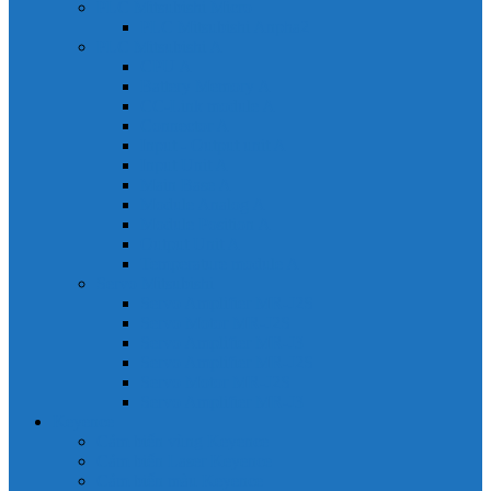
PLC Mitsubishi Micro
PLC Mitsubishi Anpha2
PLC Mitsubishi A
CPU A
Battery Memory A
CC-Link module A
Connector A
Input - Output unit A
Input Unit A
Main Base A
Module Analog A
Module Position A
Output Unit A
Temperature module A
Servo Mitsubishi
Servo Amplifier MR-J2S
Servo Motor MR-J2S
Servo Amplifier MR-J3
Servo Amplifier MR-J2S
Servo Motor MR-J2S
Servo Amplifier MR-J3
Keyence
Cảm biến vùng Keyence
Cảm biến Laser Keyence
Cảm biến màu Keyence