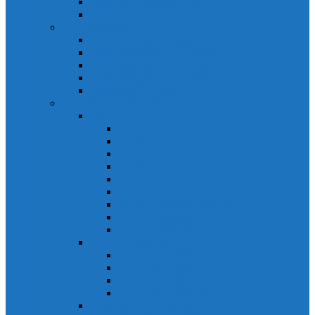
Biến tần Mitsubishi D700
Biến tần FR-F700
HMI Mitsubishi
HMI Mitsubishi E1000
HMI Mitsubishi GOT-A900
HMI Mitsubishi GOT-F900
HMI Mitsubishi GOT1000
Mitsubishi IPC1000
Thiết bị đóng cắt mitsubishi
MCCB
MCCB NF-C
MCCB NF-S
MCCB NF-C
MCCB NF-H
MCCB NF-S
MCCB NF-U
MCB Mitsubishi BH-D10
MCB Mitsubishi BH-D6
MCB Mitsubishi BH-DN
ELCB Mitsubishi
ELCB Mitsubishi NV-C
ELCB Mitsubishi NV-H
ELCB Mitsubishi NV-S
ELCB Mitsubishi NV-U
Khởi động từ Mitsubishi