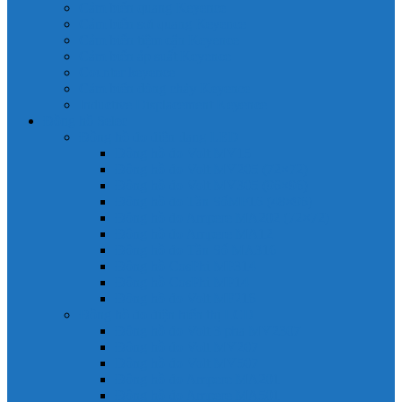
Cảm biến quang Keyence
Cảm biến sợi quang Keyence
Cảm biến tiệm cận Keyence
Cảm biến áp suất Keyence
Counter keyence
Cảm biến dòng chảy Keyence
Inductive Displacement Keyence
Đồng hồ Selec
Đồng hồ đo điện dạng LED
Đồng hồ đo Volt MV15
Đồng hồ đo Volt MV205 (72×72)
Đồng hồ đo Volt MV305 (96×96)
Đồng hồ đo Tần SốMF16 (48×96)
Đồng hồ đo Ampere MA202 (72×72)
Đồng hồ đo Ampere MA12
Đồng hồ đo Tần Số MA316
Đồng hồ CosPhi MP314
Đồng hồ CosPhi MP14
Đồng hồ đo Volt MF216
Đồng hồ đo điện hiển thị LCD
Đồng hồ đo Volt 3 pha MV2307
Đồng hồ đo Volt MV207
Đồng hồ đo Volt MV507
Đồng hồ đo Ampere MA201
Đồng hồ đo Ampere MA501