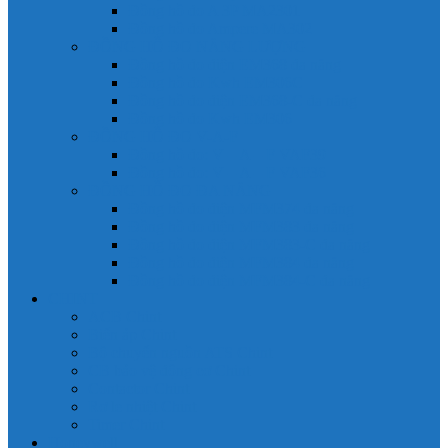
Đồng hồ đo A 3P MA2301
Đồng hồ đo Ampere MA302
ĐỒNG HỒ ĐO NĂNG LƯỢNG
Đồng hồ đo điện EM368 đa năng
Đồng hồ đo Kwh EM306C
Đồng hồ đo điện EM368-C đa năng
Đồng hồ đo Kwh EM306
ĐỒNG HỒ ĐO V-A-F
Đồng hồ đo: V – A – F VAF39
Đồng hồ đo: V – A – F VAF36
ĐỒNG HỒ ĐO ĐA NĂNG
Đồng hồ đo điện MFM374 đa năng
Đồng hồ đo điện MFM383 đa năng
Đồng hồ đo điện MFM383-C đa năng
Đồng hồ đo điện MFM384 đa năng
Đồng hồ đo điện MFM384-C đa năng
CHINT
ACB Chint
Biến áp Chint
Bộ chuyển nguồn ATS Chint
CB bảo vệ động cơ Chint
Contactor Chint
Rơ le nhiệt Chint
Timer Chint
Honeywell