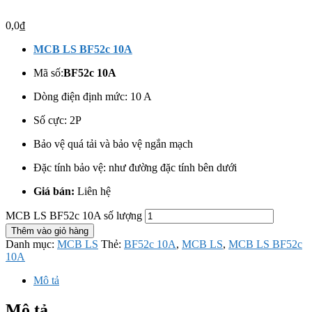
0,0
₫
MCB LS BF52c 10A
Mã số:
BF52c 10A
Dòng điện định mức: 10 A
Số cực: 2
P
Bảo vệ quá tải và bảo vệ ngắn mạch
Đặc tính bảo vệ: như đường đặc tính bên dưới
Giá bán:
Liên hệ
MCB LS BF52c 10A số lượng
Thêm vào giỏ hàng
Danh mục:
MCB LS
Thẻ:
BF52c 10A
,
MCB LS
,
MCB LS BF52c
10A
Mô tả
Mô tả