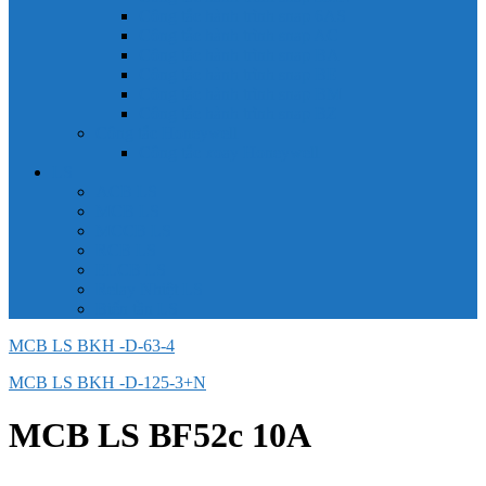
Công tắc hành trình snap 6AS
Công tắc hành trình snap AC
Công tắc hành trình snap BA
Công tắc hành trình snap BE
Công tắc hành trình snap BM
Công tắc hành trình snap BZ
Công tắc Honeywell
Công tắc xoay Honeywell
LS
ACB LS
MCB LS
MCCB LS
RCB LS
ELCB LS
Relay Nhiệt LS
Biến tần LS
MCB LS BKH -D-63-4
MCB LS BKH -D-125-3+N
MCB LS BF52c 10A