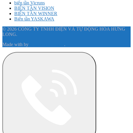
biến tần Vicruns
BIẾN TẦN VISION
BIẾN TẦN WINNER
Biến tần YASKAWA
© 2026 CÔNG TY TNHH ĐIỆN VÀ TỰ ĐỘNG HÓA HƯNG
LONG.
Made with
by
Graphene Themes
.