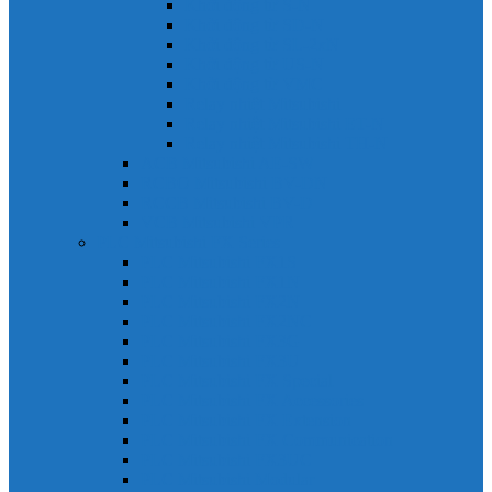
Khởi động từ S-N
Khởi động từ SD-N
Khởi động từ SL-2xN
Khởi động từ US-N
Khởi động từ VMC
Relay nhiệt Mitsubishi
Relay nhiệt Mitsubishi ET-N
Relay nhiệt Mitsubishi TH-N
ACB Mitsubishi AE-SW
RCBO Mitsubishi BV-DN
RCCB Mitsubishi BV-D
VCB Mitsubishi VPR
PLC Mitsubishi FX Series
PLC Mitsubishi FX1S
PLC Mitsubishi FX1N
PLC Mitsubishi FX2N
PLC Mitsubishi FX2NC
PLC Mitsubishi FX3G
PLC Mitsubishi FX3U
PLC Mitsubishi FX Special
PLC Mitsubishi FX Accessories
PLC Mitsubishi FX Extension
PLC Mitsubishi FX Communication
PLC Mitsubishi FX3UC
PLC Mitsubishi Modular