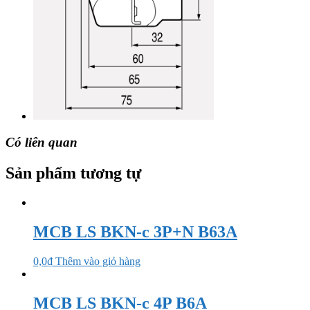
Có liên quan
Sản phẩm tương tự
MCB LS BKN-c 3P+N B63A
0,0
₫
Thêm vào giỏ hàng
MCB LS BKN-c 4P B6A