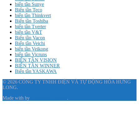
biến tần Sunye
Biến tần Teco
biến tần Thinkvert
Biến tần Toshiba
biến tần Tverter
biến tần V&T
Biến tần Vacon
Biến tần Veichi
biến tần Veikong
biến tần Vicruns
BIẾN TẦN VISION
BIẾN TẦN WINNER
Biến tần YASKAWA
© 2026 CÔNG TY TNHH ĐIỆN VÀ TỰ ĐỘNG HÓA HƯNG
LONG.
Made with
by
Graphene Themes
.