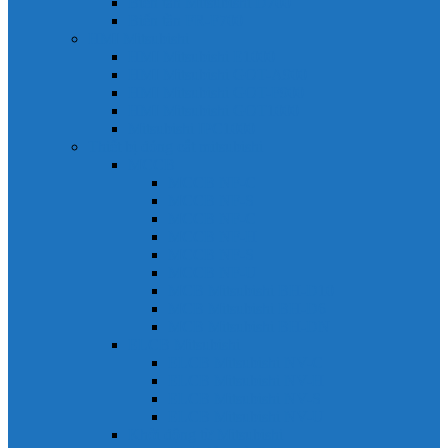
Biến tần Mitsubishi D700
Biến tần FR-F700
HMI Mitsubishi
HMI Mitsubishi E1000
HMI Mitsubishi GOT-A900
HMI Mitsubishi GOT-F900
HMI Mitsubishi GOT1000
Mitsubishi IPC1000
Thiết bị đóng cắt mitsubishi
MCCB
MCCB NF-C
MCCB NF-S
MCCB NF-C
MCCB NF-H
MCCB NF-S
MCCB NF-U
MCB Mitsubishi BH-D10
MCB Mitsubishi BH-D6
MCB Mitsubishi BH-DN
ELCB Mitsubishi
ELCB Mitsubishi NV-C
ELCB Mitsubishi NV-H
ELCB Mitsubishi NV-S
ELCB Mitsubishi NV-U
Khởi động từ Mitsubishi