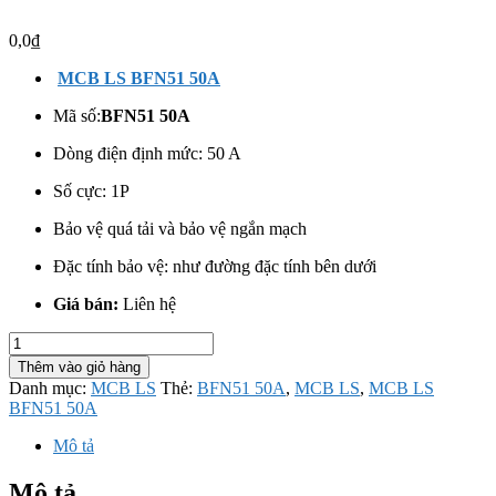
0,0
₫
MCB LS BFN51 50A
Mã số:
BFN51 50A
Dòng điện định mức: 50 A
Số cực: 1
P
Bảo vệ quá tải và bảo vệ ngắn mạch
Đặc tính bảo vệ: như đường đặc tính bên dưới
Giá bán:
Liên hệ
MCB
LS
Thêm vào giỏ hàng
BFN51
Danh mục:
MCB LS
Thẻ:
BFN51 50A
,
MCB LS
,
MCB LS
50A
BFN51 50A
số
lượng
Mô tả
Mô tả