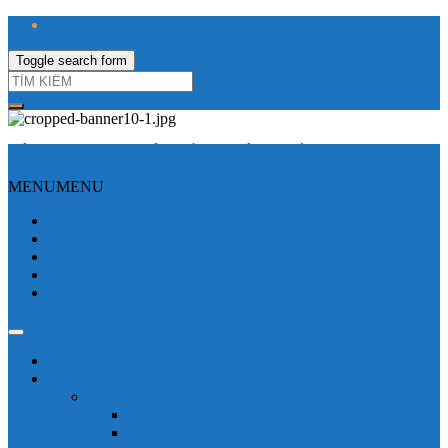
Toggle search form
CÔNG TY TNHH ĐIỆN VÀ TỰ ĐỘNG HÓA HƯNG LONG
MENU
MENU
Trang Chủ
Giới thiệu
Sửa Biến tần
Hình Ảnh
Liên hệ
Shop - sản phẩm
Mitsubishi
Biến tần mitsubishi
Biến tần FR-E700
Biến tần FR-A700