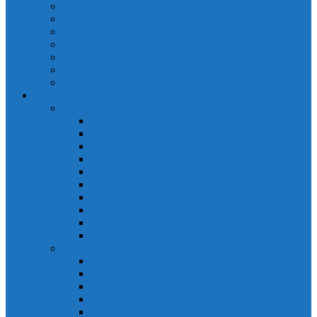
Cảm biến quang Keyence
Cảm biến sợi quang Keyence
Cảm biến tiệm cận Keyence
Cảm biến áp suất Keyence
Counter keyence
Cảm biến dòng chảy Keyence
Inductive Displacement Keyence
Đồng hồ Selec
Đồng hồ đo điện dạng LED
Đồng hồ đo Volt MV15
Đồng hồ đo Volt MV205 (72×72)
Đồng hồ đo Volt MV305 (96×96)
Đồng hồ đo Tần SốMF16 (48×96)
Đồng hồ đo Ampere MA202 (72×72)
Đồng hồ đo Ampere MA12
Đồng hồ đo Tần Số MA316
Đồng hồ CosPhi MP314
Đồng hồ CosPhi MP14
Đồng hồ đo Volt MF216
Đồng hồ đo điện hiển thị LCD
Đồng hồ đo Volt 3 pha MV2307
Đồng hồ đo Volt MV207
Đồng hồ đo Volt MV507
Đồng hồ đo Ampere MA201
Đồng hồ đo Ampere MA501