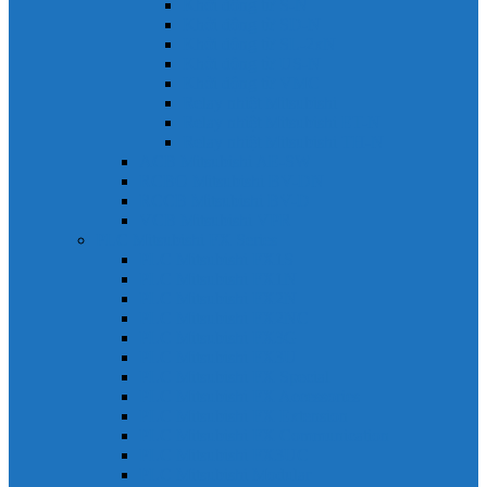
Khởi động từ S-N
Khởi động từ SD-N
Khởi động từ SL-2xN
Khởi động từ US-N
Khởi động từ VMC
Relay nhiệt Mitsubishi
Relay nhiệt Mitsubishi ET-N
Relay nhiệt Mitsubishi TH-N
ACB Mitsubishi AE-SW
RCBO Mitsubishi BV-DN
RCCB Mitsubishi BV-D
VCB Mitsubishi VPR
PLC Mitsubishi FX Series
PLC Mitsubishi FX1S
PLC Mitsubishi FX1N
PLC Mitsubishi FX2N
PLC Mitsubishi FX2NC
PLC Mitsubishi FX3G
PLC Mitsubishi FX3U
PLC Mitsubishi FX Special
PLC Mitsubishi FX Accessories
PLC Mitsubishi FX Extension
PLC Mitsubishi FX Communication
PLC Mitsubishi FX3UC
PLC Mitsubishi Modular