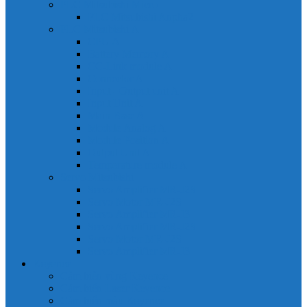
PLC Mitsubishi Micro
PLC Mitsubishi Anpha2
PLC Mitsubishi A
CPU A
Battery Memory A
CC-Link module A
Connector A
Input - Output unit A
Input Unit A
Main Base A
Module Analog A
Module Position A
Output Unit A
Temperature module A
Servo Mitsubishi
Servo Amplifier MR-J2S
Servo Motor MR-J2S
Servo Amplifier MR-J3
Servo Amplifier MR-J2S
Servo Motor MR-J2S
Servo Amplifier MR-J3
Keyence
Cảm biến vùng Keyence
Cảm biến Laser Keyence
Cảm biến màu Keyence