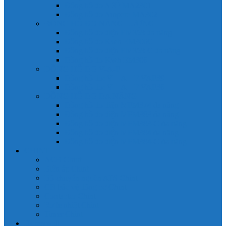
Đồng hồ đo A 3P MA2301
Đồng hồ đo Ampere MA302
ĐỒNG HỒ ĐO NĂNG LƯỢNG
Đồng hồ đo điện EM368 đa năng
Đồng hồ đo Kwh EM306C
Đồng hồ đo điện EM368-C đa năng
Đồng hồ đo Kwh EM306
ĐỒNG HỒ ĐO V-A-F
Đồng hồ đo: V – A – F VAF39
Đồng hồ đo: V – A – F VAF36
ĐỒNG HỒ ĐO ĐA NĂNG
Đồng hồ đo điện MFM374 đa năng
Đồng hồ đo điện MFM383 đa năng
Đồng hồ đo điện MFM383-C đa năng
Đồng hồ đo điện MFM384 đa năng
Đồng hồ đo điện MFM384-C đa năng
CHINT
ACB Chint
Biến áp Chint
Bộ chuyển nguồn ATS Chint
CB bảo vệ động cơ Chint
Contactor Chint
Rơ le nhiệt Chint
Timer Chint
Honeywell