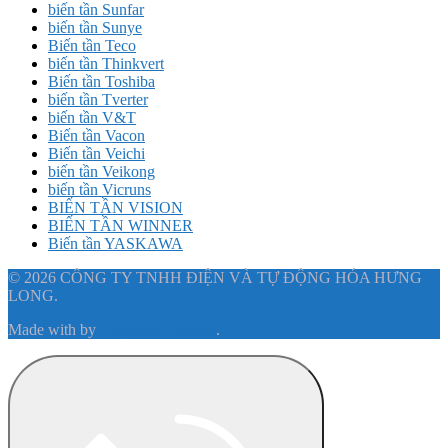
biến tần Sunfar
biến tần Sunye
Biến tần Teco
biến tần Thinkvert
Biến tần Toshiba
biến tần Tverter
biến tần V&T
Biến tần Vacon
Biến tần Veichi
biến tần Veikong
biến tần Vicruns
BIẾN TẦN VISION
BIẾN TẦN WINNER
Biến tần YASKAWA
© 2026 CÔNG TY TNHH ĐIỆN VÀ TỰ ĐỘNG HÓA HƯNG
LONG.
Made with
by
Graphene Themes
.