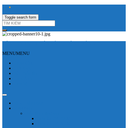
Toggle search form
CÔNG TY TNHH ĐIỆN VÀ TỰ ĐỘNG HÓA HƯNG LONG
MENU
MENU
Trang Chủ
Giới thiệu
Sửa Biến tần
Hình Ảnh
Liên hệ
Shop - sản phẩm
Mitsubishi
Biến tần mitsubishi
Biến tần FR-E700
Biến tần FR-A700