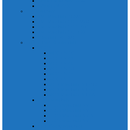
Biến tần Mitsubishi D700
Biến tần FR-F700
HMI Mitsubishi
HMI Mitsubishi E1000
HMI Mitsubishi GOT-A900
HMI Mitsubishi GOT-F900
HMI Mitsubishi GOT1000
Mitsubishi IPC1000
Thiết bị đóng cắt mitsubishi
MCCB
MCCB NF-C
MCCB NF-S
MCCB NF-C
MCCB NF-H
MCCB NF-S
MCCB NF-U
MCB Mitsubishi BH-D10
MCB Mitsubishi BH-D6
MCB Mitsubishi BH-DN
ELCB Mitsubishi
ELCB Mitsubishi NV-C
ELCB Mitsubishi NV-H
ELCB Mitsubishi NV-S
ELCB Mitsubishi NV-U
Khởi động từ Mitsubishi