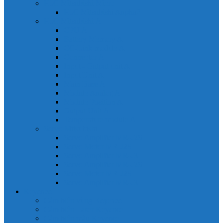
PLC Mitsubishi Micro
PLC Mitsubishi Anpha2
PLC Mitsubishi A
CPU A
Battery Memory A
CC-Link module A
Connector A
Input - Output unit A
Input Unit A
Main Base A
Module Analog A
Module Position A
Output Unit A
Temperature module A
Servo Mitsubishi
Servo Amplifier MR-J2S
Servo Motor MR-J2S
Servo Amplifier MR-J3
Servo Amplifier MR-J2S
Servo Motor MR-J2S
Servo Amplifier MR-J3
Keyence
Cảm biến vùng Keyence
Cảm biến Laser Keyence
Cảm biến màu Keyence