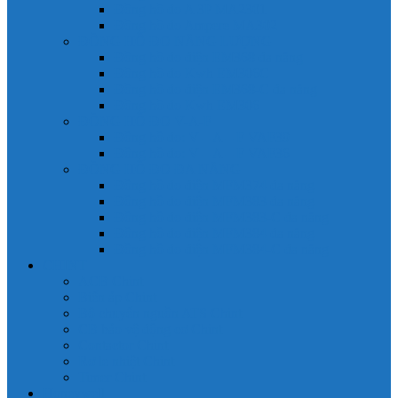
Đồng hồ đo A 3P MA2301
Đồng hồ đo Ampere MA302
ĐỒNG HỒ ĐO NĂNG LƯỢNG
Đồng hồ đo điện EM368 đa năng
Đồng hồ đo Kwh EM306C
Đồng hồ đo điện EM368-C đa năng
Đồng hồ đo Kwh EM306
ĐỒNG HỒ ĐO V-A-F
Đồng hồ đo: V – A – F VAF39
Đồng hồ đo: V – A – F VAF36
ĐỒNG HỒ ĐO ĐA NĂNG
Đồng hồ đo điện MFM374 đa năng
Đồng hồ đo điện MFM383 đa năng
Đồng hồ đo điện MFM383-C đa năng
Đồng hồ đo điện MFM384 đa năng
Đồng hồ đo điện MFM384-C đa năng
CHINT
ACB Chint
Biến áp Chint
Bộ chuyển nguồn ATS Chint
CB bảo vệ động cơ Chint
Contactor Chint
Rơ le nhiệt Chint
Timer Chint
Honeywell