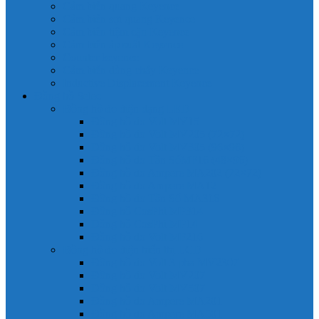
Cảm biến quang Keyence
Cảm biến sợi quang Keyence
Cảm biến tiệm cận Keyence
Cảm biến áp suất Keyence
Counter keyence
Cảm biến dòng chảy Keyence
Inductive Displacement Keyence
Đồng hồ Selec
Đồng hồ đo điện dạng LED
Đồng hồ đo Volt MV15
Đồng hồ đo Volt MV205 (72×72)
Đồng hồ đo Volt MV305 (96×96)
Đồng hồ đo Tần SốMF16 (48×96)
Đồng hồ đo Ampere MA202 (72×72)
Đồng hồ đo Ampere MA12
Đồng hồ đo Tần Số MA316
Đồng hồ CosPhi MP314
Đồng hồ CosPhi MP14
Đồng hồ đo Volt MF216
Đồng hồ đo điện hiển thị LCD
Đồng hồ đo Volt 3 pha MV2307
Đồng hồ đo Volt MV207
Đồng hồ đo Volt MV507
Đồng hồ đo Ampere MA201
Đồng hồ đo Ampere MA501