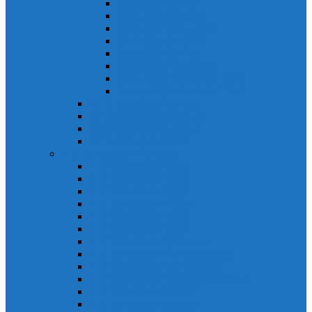
Khởi động từ S-N
Khởi động từ SD-N
Khởi động từ SL-2xN
Khởi động từ US-N
Khởi động từ VMC
Relay nhiệt Mitsubishi
Relay nhiệt Mitsubishi ET-N
Relay nhiệt Mitsubishi TH-N
ACB Mitsubishi AE-SW
RCBO Mitsubishi BV-DN
RCCB Mitsubishi BV-D
VCB Mitsubishi VPR
PLC Mitsubishi FX Series
PLC Mitsubishi FX1S
PLC Mitsubishi FX1N
PLC Mitsubishi FX2N
PLC Mitsubishi FX2NC
PLC Mitsubishi FX3G
PLC Mitsubishi FX3U
PLC Mitsubishi FX Special
PLC Mitsubishi FX Accessories
PLC Mitsubishi FX Extension
PLC Mitsubishi FX Communication
PLC Mitsubishi FX3UC
PLC Mitsubishi Modular