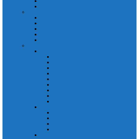
Biến tần Mitsubishi D700
Biến tần FR-F700
HMI Mitsubishi
HMI Mitsubishi E1000
HMI Mitsubishi GOT-A900
HMI Mitsubishi GOT-F900
HMI Mitsubishi GOT1000
Mitsubishi IPC1000
Thiết bị đóng cắt mitsubishi
MCCB
MCCB NF-C
MCCB NF-S
MCCB NF-C
MCCB NF-H
MCCB NF-S
MCCB NF-U
MCB Mitsubishi BH-D10
MCB Mitsubishi BH-D6
MCB Mitsubishi BH-DN
ELCB Mitsubishi
ELCB Mitsubishi NV-C
ELCB Mitsubishi NV-H
ELCB Mitsubishi NV-S
ELCB Mitsubishi NV-U
Khởi động từ Mitsubishi