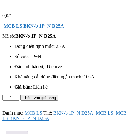
0,0
₫
MCB LS BKN-b 1P+N D25A
Mã số:
BKN-b 1P+N D25A
Dòng điện định mức: 25 A
Số cực:
1P+N
Đặc tính bảo vệ: D curve
Khả năng cắt dòng điện ngắn mạch: 10kA
Giá bán:
Liên hệ
MCB
Thêm vào giỏ hàng
LS
BKN-
b
Danh mục:
MCB LS
Thẻ:
BKN-b 1P+N D25A
,
MCB LS
,
MCB
1P+N
LS BKN-b 1P+N D25A
D25A
số