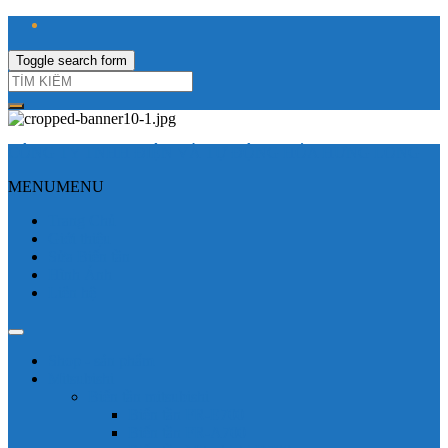
Toggle search form
CÔNG TY TNHH ĐIỆN VÀ TỰ ĐỘNG HÓA HƯNG LONG
MENU
MENU
Trang Chủ
Giới thiệu
Sửa Biến tần
Hình Ảnh
Liên hệ
Shop - sản phẩm
Mitsubishi
Biến tần mitsubishi
Biến tần FR-E700
Biến tần FR-A700