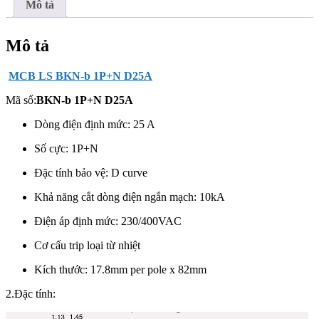
lượng
Mô tả
Mô tả
MCB LS BKN-b 1P+N D25A
Mã số:
BKN-b 1P+N D25A
Dòng điện định mức: 25 A
Số cực:
1P+N
Đặc tính bảo vệ: D curve
Khả năng cắt dòng điện ngắn mạch: 10kA
Điện áp định mức: 230/400VAC
Cơ cấu trip loại từ nhiệt
Kích thước: 17.8mm per pole x 82mm
2.Đặc tính: