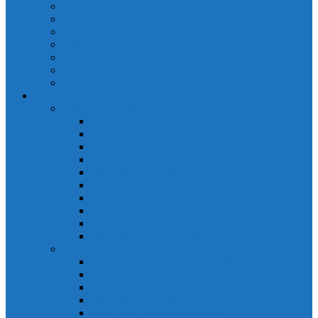
Cảm biến quang Keyence
Cảm biến sợi quang Keyence
Cảm biến tiệm cận Keyence
Cảm biến áp suất Keyence
Counter keyence
Cảm biến dòng chảy Keyence
Inductive Displacement Keyence
Đồng hồ Selec
Đồng hồ đo điện dạng LED
Đồng hồ đo Volt MV15
Đồng hồ đo Volt MV205 (72×72)
Đồng hồ đo Volt MV305 (96×96)
Đồng hồ đo Tần SốMF16 (48×96)
Đồng hồ đo Ampere MA202 (72×72)
Đồng hồ đo Ampere MA12
Đồng hồ đo Tần Số MA316
Đồng hồ CosPhi MP314
Đồng hồ CosPhi MP14
Đồng hồ đo Volt MF216
Đồng hồ đo điện hiển thị LCD
Đồng hồ đo Volt 3 pha MV2307
Đồng hồ đo Volt MV207
Đồng hồ đo Volt MV507
Đồng hồ đo Ampere MA201
Đồng hồ đo Ampere MA501