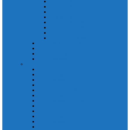
Khởi động từ S-N
Khởi động từ SD-N
Khởi động từ SL-2xN
Khởi động từ US-N
Khởi động từ VMC
Relay nhiệt Mitsubishi
Relay nhiệt Mitsubishi ET-N
Relay nhiệt Mitsubishi TH-N
ACB Mitsubishi AE-SW
RCBO Mitsubishi BV-DN
RCCB Mitsubishi BV-D
VCB Mitsubishi VPR
PLC Mitsubishi FX Series
PLC Mitsubishi FX1S
PLC Mitsubishi FX1N
PLC Mitsubishi FX2N
PLC Mitsubishi FX2NC
PLC Mitsubishi FX3G
PLC Mitsubishi FX3U
PLC Mitsubishi FX Special
PLC Mitsubishi FX Accessories
PLC Mitsubishi FX Extension
PLC Mitsubishi FX Communication
PLC Mitsubishi FX3UC
PLC Mitsubishi Modular