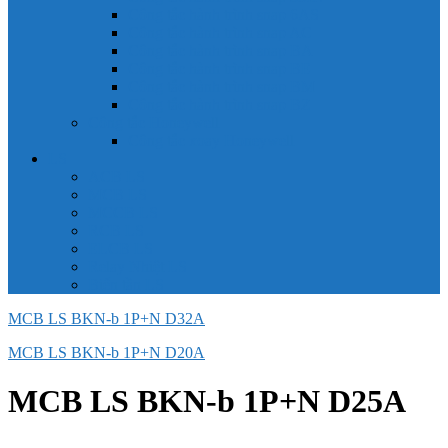
Công tắc hành trình snap 6AS
Công tắc hành trình snap AC
Công tắc hành trình snap BA
Công tắc hành trình snap BE
Công tắc hành trình snap BM
Công tắc hành trình snap BZ
Công tắc Honeywell
Công tắc xoay Honeywell
LS
ACB LS
MCB LS
MCCB LS
RCB LS
ELCB LS
Relay Nhiệt LS
Biến tần LS
MCB LS BKN-b 1P+N D32A
MCB LS BKN-b 1P+N D20A
MCB LS BKN-b 1P+N D25A