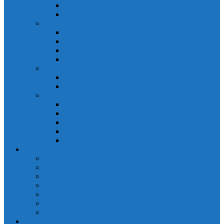
Đồng hồ đo A 3P MA2301
Đồng hồ đo Ampere MA302
ĐỒNG HỒ ĐO NĂNG LƯỢNG
Đồng hồ đo điện EM368 đa năng
Đồng hồ đo Kwh EM306C
Đồng hồ đo điện EM368-C đa năng
Đồng hồ đo Kwh EM306
ĐỒNG HỒ ĐO V-A-F
Đồng hồ đo: V – A – F VAF39
Đồng hồ đo: V – A – F VAF36
ĐỒNG HỒ ĐO ĐA NĂNG
Đồng hồ đo điện MFM374 đa năng
Đồng hồ đo điện MFM383 đa năng
Đồng hồ đo điện MFM383-C đa năng
Đồng hồ đo điện MFM384 đa năng
Đồng hồ đo điện MFM384-C đa năng
CHINT
ACB Chint
Biến áp Chint
Bộ chuyển nguồn ATS Chint
CB bảo vệ động cơ Chint
Contactor Chint
Rơ le nhiệt Chint
Timer Chint
Honeywell