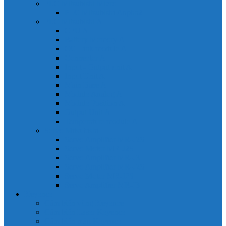
PLC Mitsubishi Micro
PLC Mitsubishi Anpha2
PLC Mitsubishi A
CPU A
Battery Memory A
CC-Link module A
Connector A
Input - Output unit A
Input Unit A
Main Base A
Module Analog A
Module Position A
Output Unit A
Temperature module A
Servo Mitsubishi
Servo Amplifier MR-J2S
Servo Motor MR-J2S
Servo Amplifier MR-J3
Servo Amplifier MR-J2S
Servo Motor MR-J2S
Servo Amplifier MR-J3
Keyence
Cảm biến vùng Keyence
Cảm biến Laser Keyence
Cảm biến màu Keyence