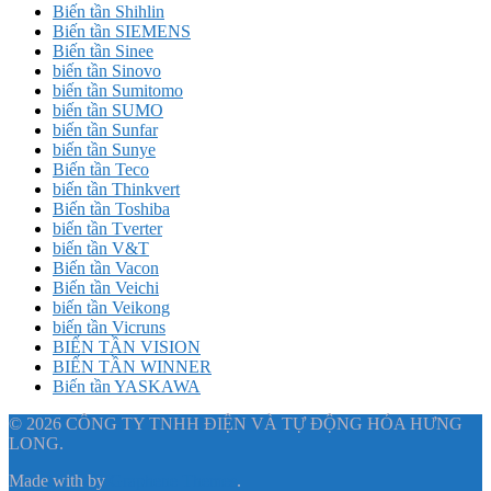
Biến tần Shihlin
Biến tần SIEMENS
Biến tần Sinee
biến tần Sinovo
biến tần Sumitomo
biến tần SUMO
biến tần Sunfar
biến tần Sunye
Biến tần Teco
biến tần Thinkvert
Biến tần Toshiba
biến tần Tverter
biến tần V&T
Biến tần Vacon
Biến tần Veichi
biến tần Veikong
biến tần Vicruns
BIẾN TẦN VISION
BIẾN TẦN WINNER
Biến tần YASKAWA
© 2026 CÔNG TY TNHH ĐIỆN VÀ TỰ ĐỘNG HÓA HƯNG
LONG.
Made with
by
Graphene Themes
.