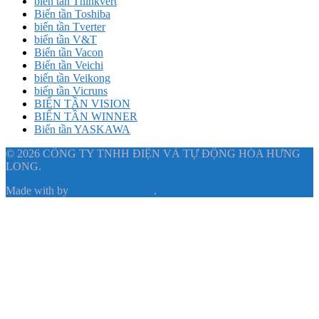
biến tần Thinkvert
Biến tần Toshiba
biến tần Tverter
biến tần V&T
Biến tần Vacon
Biến tần Veichi
biến tần Veikong
biến tần Vicruns
BIẾN TẦN VISION
BIẾN TẦN WINNER
Biến tần YASKAWA
© 2026 CÔNG TY TNHH ĐIỆN VÀ TỰ ĐỘNG HÓA HƯNG
LONG.
Made with
by
Graphene Themes
.