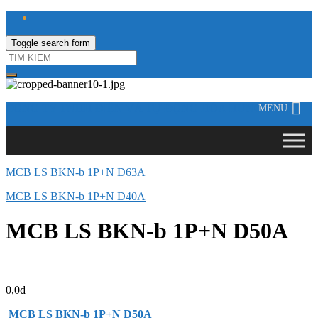
Toggle search form
CÔNG TY TNHH ĐIỆN VÀ TỰ ĐỘNG HÓA HƯNG LONG
MENU
MCB LS BKN-b 1P+N D63A
MCB LS BKN-b 1P+N D40A
MCB LS BKN-b 1P+N D50A
0,0
₫
MCB LS BKN-b 1P+N D50A