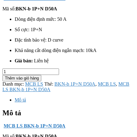
Mã số:
BKN-b 1P+N D50A
Dòng điện định mức: 50 A
Số cực:
1P+N
Đặc tính bảo vệ: D curve
Khả năng cắt dòng điện ngắn mạch: 10kA
Giá bán:
Liên hệ
MCB
LS
Thêm vào giỏ hàng
BKN-
Danh mục:
MCB LS
Thẻ:
BKN-b 1P+N D50A
,
MCB LS
,
MCB
b
LS BKN-b 1P+N D50A
1P+N
D50A
Mô tả
số
lượng
Mô tả
MCB LS BKN-b 1P+N D50A
Mã số:
BKN-b 1P+N D50A