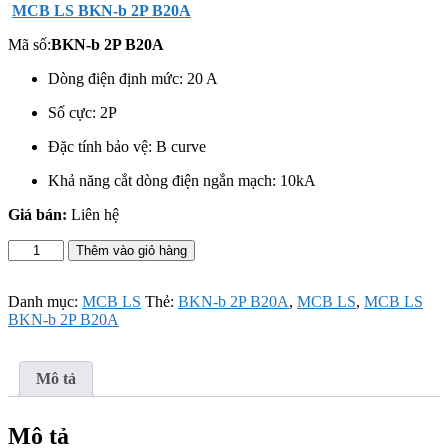
MCB LS BKN-b 2P B20A
Mã số:
BKN-b 2P B20A
Dòng điện định mức: 20 A
Số cực: 2P
Đặc tính bảo vệ: B curve
Khả năng cắt dòng điện ngắn mạch: 10kA
Giá bán:
Liên hệ
MCB
Thêm vào giỏ hàng
LS
BKN-
b
Danh mục:
MCB LS
Thẻ:
BKN-b 2P B20A
,
MCB LS
,
MCB LS
2P
BKN-b 2P B20A
B20A
số
lượng
Mô tả
Mô tả