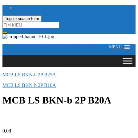
Toggle search form
CÔNG TY TNHH ĐIỆN VÀ TỰ ĐỘNG HÓA HƯNG LONG
MENU
MCB LS BKN-b 2P B25A
MCB LS BKN-b 2P B16A
MCB LS BKN-b 2P B20A
0,0
₫