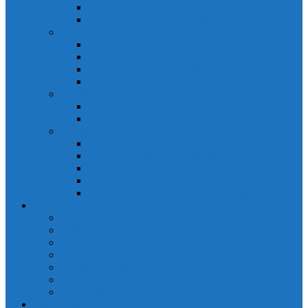
Đồng hồ đo A 3P MA2301
Đồng hồ đo Ampere MA302
ĐỒNG HỒ ĐO NĂNG LƯỢNG
Đồng hồ đo điện EM368 đa năng
Đồng hồ đo Kwh EM306C
Đồng hồ đo điện EM368-C đa năng
Đồng hồ đo Kwh EM306
ĐỒNG HỒ ĐO V-A-F
Đồng hồ đo: V – A – F VAF39
Đồng hồ đo: V – A – F VAF36
ĐỒNG HỒ ĐO ĐA NĂNG
Đồng hồ đo điện MFM374 đa năng
Đồng hồ đo điện MFM383 đa năng
Đồng hồ đo điện MFM383-C đa năng
Đồng hồ đo điện MFM384 đa năng
Đồng hồ đo điện MFM384-C đa năng
CHINT
ACB Chint
Biến áp Chint
Bộ chuyển nguồn ATS Chint
CB bảo vệ động cơ Chint
Contactor Chint
Rơ le nhiệt Chint
Timer Chint
Honeywell