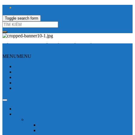
Toggle search form
CÔNG TY TNHH ĐIỆN VÀ TỰ ĐỘNG HÓA HƯNG LONG
MENU
MENU
Trang Chủ
Giới thiệu
Sửa Biến tần
Hình Ảnh
Liên hệ
Shop - sản phẩm
Mitsubishi
Biến tần mitsubishi
Biến tần FR-E700
Biến tần FR-A700