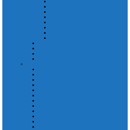
Khởi động từ S-N
Khởi động từ SD-N
Khởi động từ SL-2xN
Khởi động từ US-N
Khởi động từ VMC
Relay nhiệt Mitsubishi
Relay nhiệt Mitsubishi ET-N
Relay nhiệt Mitsubishi TH-N
ACB Mitsubishi AE-SW
RCBO Mitsubishi BV-DN
RCCB Mitsubishi BV-D
VCB Mitsubishi VPR
PLC Mitsubishi FX Series
PLC Mitsubishi FX1S
PLC Mitsubishi FX1N
PLC Mitsubishi FX2N
PLC Mitsubishi FX2NC
PLC Mitsubishi FX3G
PLC Mitsubishi FX3U
PLC Mitsubishi FX Special
PLC Mitsubishi FX Accessories
PLC Mitsubishi FX Extension
PLC Mitsubishi FX Communication
PLC Mitsubishi FX3UC
PLC Mitsubishi Modular