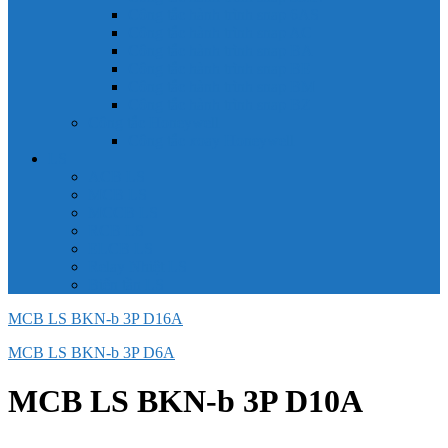
Công tắc hành trình snap 6AS
Công tắc hành trình snap AC
Công tắc hành trình snap BA
Công tắc hành trình snap BE
Công tắc hành trình snap BM
Công tắc hành trình snap BZ
Công tắc Honeywell
Công tắc xoay Honeywell
LS
ACB LS
MCB LS
MCCB LS
RCB LS
ELCB LS
Relay Nhiệt LS
Biến tần LS
MCB LS BKN-b 3P D16A
MCB LS BKN-b 3P D6A
MCB LS BKN-b 3P D10A