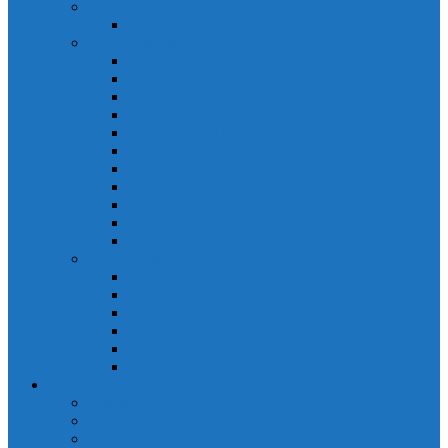
PLC Mitsubishi Micro
PLC Mitsubishi Anpha2
PLC Mitsubishi A
CPU A
Battery Memory A
CC-Link module A
Connector A
Input - Output unit A
Input Unit A
Main Base A
Module Analog A
Module Position A
Output Unit A
Temperature module A
Servo Mitsubishi
Servo Amplifier MR-J2S
Servo Motor MR-J2S
Servo Amplifier MR-J3
Servo Amplifier MR-J2S
Servo Motor MR-J2S
Servo Amplifier MR-J3
Keyence
Cảm biến vùng Keyence
Cảm biến Laser Keyence
Cảm biến màu Keyence