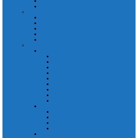
Biến tần Mitsubishi D700
Biến tần FR-F700
HMI Mitsubishi
HMI Mitsubishi E1000
HMI Mitsubishi GOT-A900
HMI Mitsubishi GOT-F900
HMI Mitsubishi GOT1000
Mitsubishi IPC1000
Thiết bị đóng cắt mitsubishi
MCCB
MCCB NF-C
MCCB NF-S
MCCB NF-C
MCCB NF-H
MCCB NF-S
MCCB NF-U
MCB Mitsubishi BH-D10
MCB Mitsubishi BH-D6
MCB Mitsubishi BH-DN
ELCB Mitsubishi
ELCB Mitsubishi NV-C
ELCB Mitsubishi NV-H
ELCB Mitsubishi NV-S
ELCB Mitsubishi NV-U
Khởi động từ Mitsubishi