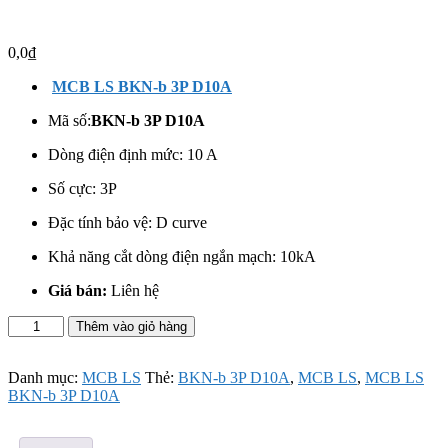
0,0
₫
MCB LS BKN-b 3P D10A
Mã số:
BKN-b 3P D10A
Dòng điện định mức: 10 A
Số cực:
3P
Đặc tính bảo vệ: D curve
Khả năng cắt dòng điện ngắn mạch: 10kA
Giá bán:
Liên hệ
MCB
Thêm vào giỏ hàng
LS
BKN-
b
Danh mục:
MCB LS
Thẻ:
BKN-b 3P D10A
,
MCB LS
,
MCB LS
3P
BKN-b 3P D10A
D10A
số