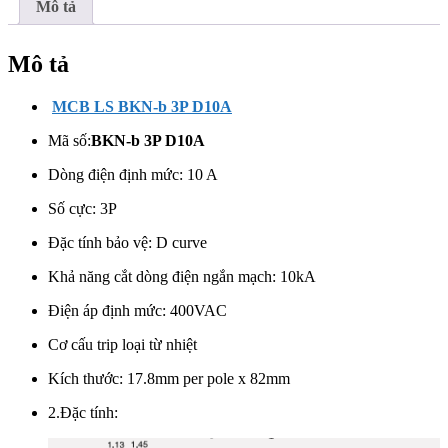
lượng
Mô tả
Mô tả
MCB LS BKN-b 3P D10A
Mã số:
BKN-b 3P D10A
Dòng điện định mức: 10 A
Số cực:
3P
Đặc tính bảo vệ: D curve
Khả năng cắt dòng điện ngắn mạch: 10kA
Điện áp định mức: 400VAC
Cơ cấu trip loại từ nhiệt
Kích thước: 17.8mm per pole x 82mm
2.Đặc tính: