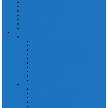
Cảm biến quang Keyence
Cảm biến sợi quang Keyence
Cảm biến tiệm cận Keyence
Cảm biến áp suất Keyence
Counter keyence
Cảm biến dòng chảy Keyence
Inductive Displacement Keyence
Đồng hồ Selec
Đồng hồ đo điện dạng LED
Đồng hồ đo Volt MV15
Đồng hồ đo Volt MV205 (72×72)
Đồng hồ đo Volt MV305 (96×96)
Đồng hồ đo Tần SốMF16 (48×96)
Đồng hồ đo Ampere MA202 (72×72)
Đồng hồ đo Ampere MA12
Đồng hồ đo Tần Số MA316
Đồng hồ CosPhi MP314
Đồng hồ CosPhi MP14
Đồng hồ đo Volt MF216
Đồng hồ đo điện hiển thị LCD
Đồng hồ đo Volt 3 pha MV2307
Đồng hồ đo Volt MV207
Đồng hồ đo Volt MV507
Đồng hồ đo Ampere MA201
Đồng hồ đo Ampere MA501