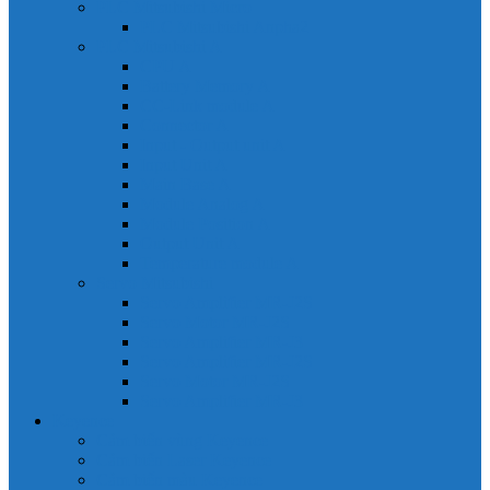
PLC Mitsubishi Micro
PLC Mitsubishi Anpha2
PLC Mitsubishi A
CPU A
Battery Memory A
CC-Link module A
Connector A
Input - Output unit A
Input Unit A
Main Base A
Module Analog A
Module Position A
Output Unit A
Temperature module A
Servo Mitsubishi
Servo Amplifier MR-J2S
Servo Motor MR-J2S
Servo Amplifier MR-J3
Servo Amplifier MR-J2S
Servo Motor MR-J2S
Servo Amplifier MR-J3
Keyence
Cảm biến vùng Keyence
Cảm biến Laser Keyence
Cảm biến màu Keyence