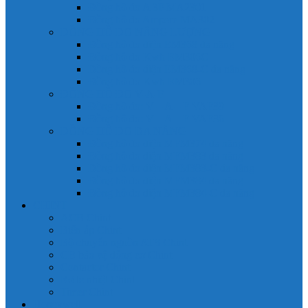
Đồng hồ đo A 3P MA2301
Đồng hồ đo Ampere MA302
ĐỒNG HỒ ĐO NĂNG LƯỢNG
Đồng hồ đo điện EM368 đa năng
Đồng hồ đo Kwh EM306C
Đồng hồ đo điện EM368-C đa năng
Đồng hồ đo Kwh EM306
ĐỒNG HỒ ĐO V-A-F
Đồng hồ đo: V – A – F VAF39
Đồng hồ đo: V – A – F VAF36
ĐỒNG HỒ ĐO ĐA NĂNG
Đồng hồ đo điện MFM374 đa năng
Đồng hồ đo điện MFM383 đa năng
Đồng hồ đo điện MFM383-C đa năng
Đồng hồ đo điện MFM384 đa năng
Đồng hồ đo điện MFM384-C đa năng
CHINT
ACB Chint
Biến áp Chint
Bộ chuyển nguồn ATS Chint
CB bảo vệ động cơ Chint
Contactor Chint
Rơ le nhiệt Chint
Timer Chint
Honeywell