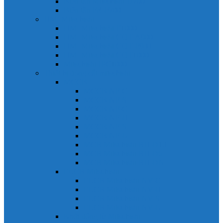
Biến tần Mitsubishi D700
Biến tần FR-F700
HMI Mitsubishi
HMI Mitsubishi E1000
HMI Mitsubishi GOT-A900
HMI Mitsubishi GOT-F900
HMI Mitsubishi GOT1000
Mitsubishi IPC1000
Thiết bị đóng cắt mitsubishi
MCCB
MCCB NF-C
MCCB NF-S
MCCB NF-C
MCCB NF-H
MCCB NF-S
MCCB NF-U
MCB Mitsubishi BH-D10
MCB Mitsubishi BH-D6
MCB Mitsubishi BH-DN
ELCB Mitsubishi
ELCB Mitsubishi NV-C
ELCB Mitsubishi NV-H
ELCB Mitsubishi NV-S
ELCB Mitsubishi NV-U
Khởi động từ Mitsubishi