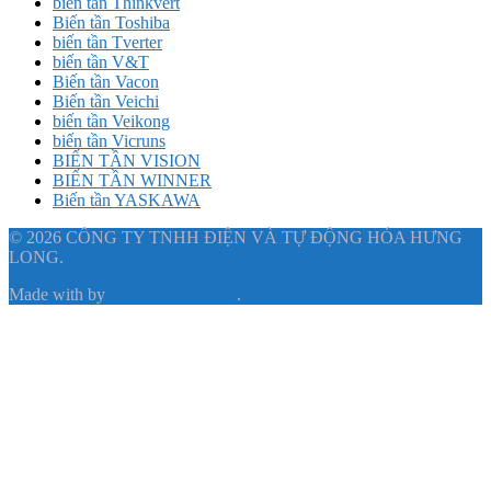
biến tần Thinkvert
Biến tần Toshiba
biến tần Tverter
biến tần V&T
Biến tần Vacon
Biến tần Veichi
biến tần Veikong
biến tần Vicruns
BIẾN TẦN VISION
BIẾN TẦN WINNER
Biến tần YASKAWA
© 2026 CÔNG TY TNHH ĐIỆN VÀ TỰ ĐỘNG HÓA HƯNG
LONG.
Made with
by
Graphene Themes
.