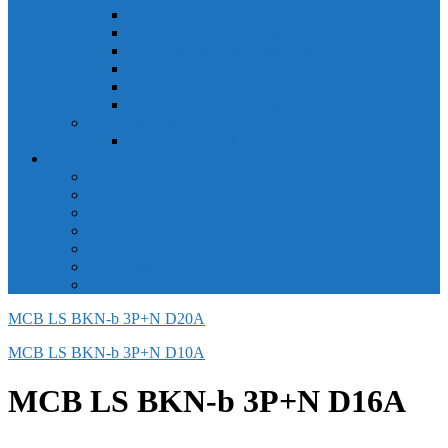
Công tắc hành trình snap 6AS
Công tắc hành trình snap AC
Công tắc hành trình snap BA
Công tắc hành trình snap BE
Công tắc hành trình snap BM
Công tắc hành trình snap BZ
Công tắc Honeywell
Công tắc xoay Honeywell
LS
ACB LS
MCB LS
MCCB LS
RCB LS
ELCB LS
Relay Nhiệt LS
Biến tần LS
MCB LS BKN-b 3P+N D20A
MCB LS BKN-b 3P+N D10A
MCB LS BKN-b 3P+N D16A