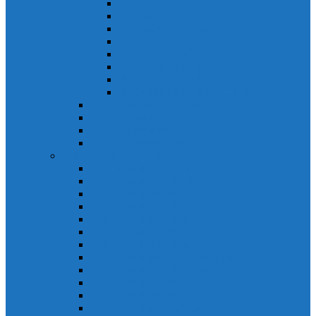
Khởi động từ S-N
Khởi động từ SD-N
Khởi động từ SL-2xN
Khởi động từ US-N
Khởi động từ VMC
Relay nhiệt Mitsubishi
Relay nhiệt Mitsubishi ET-N
Relay nhiệt Mitsubishi TH-N
ACB Mitsubishi AE-SW
RCBO Mitsubishi BV-DN
RCCB Mitsubishi BV-D
VCB Mitsubishi VPR
PLC Mitsubishi FX Series
PLC Mitsubishi FX1S
PLC Mitsubishi FX1N
PLC Mitsubishi FX2N
PLC Mitsubishi FX2NC
PLC Mitsubishi FX3G
PLC Mitsubishi FX3U
PLC Mitsubishi FX Special
PLC Mitsubishi FX Accessories
PLC Mitsubishi FX Extension
PLC Mitsubishi FX Communication
PLC Mitsubishi FX3UC
PLC Mitsubishi Modular