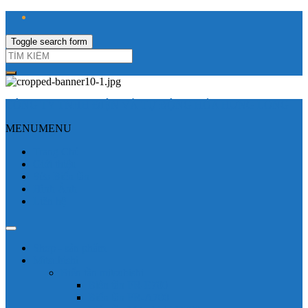
Toggle search form
CÔNG TY TNHH ĐIỆN VÀ TỰ ĐỘNG HÓA HƯNG LONG
MENU
MENU
Trang Chủ
Giới thiệu
Sửa Biến tần
Hình Ảnh
Liên hệ
Shop - sản phẩm
Mitsubishi
Biến tần mitsubishi
Biến tần FR-E700
Biến tần FR-A700