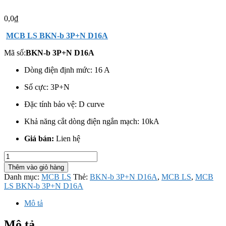
0,0
₫
MCB LS BKN-b 3P+N D16A
Mã số:
BKN-b 3P+N D16A
Dòng điện định mức: 16 A
Số cực:
3P+N
Đặc tính bảo vệ: D curve
Khả năng cắt dòng điện ngắn mạch: 10kA
Giá bán:
Lien hệ
MCB
LS
Thêm vào giỏ hàng
BKN-
Danh mục:
MCB LS
Thẻ:
BKN-b 3P+N D16A
,
MCB LS
,
MCB
b
LS BKN-b 3P+N D16A
3P+N
D16A
Mô tả
số
lượng
Mô tả