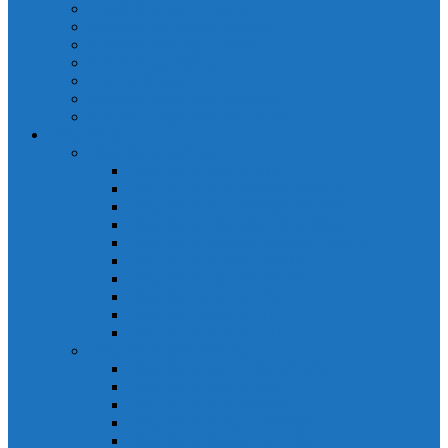
Cảm biến quang Keyence
Cảm biến sợi quang Keyence
Cảm biến tiệm cận Keyence
Cảm biến áp suất Keyence
Counter keyence
Cảm biến dòng chảy Keyence
Inductive Displacement Keyence
Đồng hồ Selec
Đồng hồ đo điện dạng LED
Đồng hồ đo Volt MV15
Đồng hồ đo Volt MV205 (72×72)
Đồng hồ đo Volt MV305 (96×96)
Đồng hồ đo Tần SốMF16 (48×96)
Đồng hồ đo Ampere MA202 (72×72)
Đồng hồ đo Ampere MA12
Đồng hồ đo Tần Số MA316
Đồng hồ CosPhi MP314
Đồng hồ CosPhi MP14
Đồng hồ đo Volt MF216
Đồng hồ đo điện hiển thị LCD
Đồng hồ đo Volt 3 pha MV2307
Đồng hồ đo Volt MV207
Đồng hồ đo Volt MV507
Đồng hồ đo Ampere MA201
Đồng hồ đo Ampere MA501