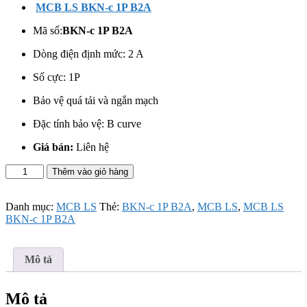
MCB LS BKN-c 1P B2A
Mã số:
BKN-c 1P B2A
Dòng điện định mức: 2 A
Số cực:
1P
Bảo vệ quá tải và ngắn mạch
Đặc tính bảo vệ: B curve
Giá bán:
Liên hệ
MCB
Thêm vào giỏ hàng
LS
BKN-
c
Danh mục:
MCB LS
Thẻ:
BKN-c 1P B2A
,
MCB LS
,
MCB LS
1P
BKN-c 1P B2A
B2A
số
lượng
Mô tả
Mô tả