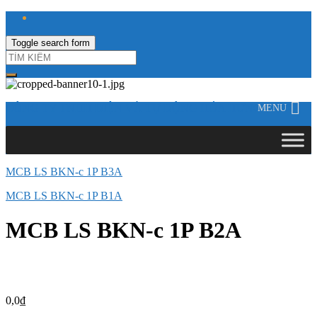
Toggle search form
CÔNG TY TNHH ĐIỆN VÀ TỰ ĐỘNG HÓA HƯNG LONG
MENU
MCB LS BKN-c 1P B3A
MCB LS BKN-c 1P B1A
MCB LS BKN-c 1P B2A
0,0
₫