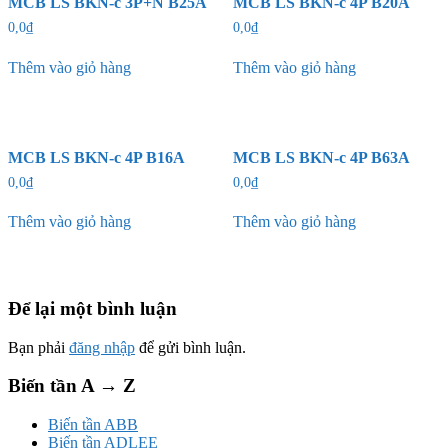
MCB LS BKN-c 3P+N B25A
MCB LS BKN-c 4P B20A
0,0
₫
0,0
₫
Thêm vào giỏ hàng
Thêm vào giỏ hàng
MCB LS BKN-c 4P B16A
MCB LS BKN-c 4P B63A
0,0
₫
0,0
₫
Thêm vào giỏ hàng
Thêm vào giỏ hàng
Để lại một bình luận
Bạn phải
đăng nhập
để gửi bình luận.
Biến tần A → Z
Biến tần ABB
Biến tần ADLEE