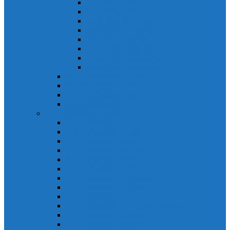
Khởi động từ S-N
Khởi động từ SD-N
Khởi động từ SL-2xN
Khởi động từ US-N
Khởi động từ VMC
Relay nhiệt Mitsubishi
Relay nhiệt Mitsubishi ET-N
Relay nhiệt Mitsubishi TH-N
ACB Mitsubishi AE-SW
RCBO Mitsubishi BV-DN
RCCB Mitsubishi BV-D
VCB Mitsubishi VPR
PLC Mitsubishi FX Series
PLC Mitsubishi FX1S
PLC Mitsubishi FX1N
PLC Mitsubishi FX2N
PLC Mitsubishi FX2NC
PLC Mitsubishi FX3G
PLC Mitsubishi FX3U
PLC Mitsubishi FX Special
PLC Mitsubishi FX Accessories
PLC Mitsubishi FX Extension
PLC Mitsubishi FX Communication
PLC Mitsubishi FX3UC
PLC Mitsubishi Modular