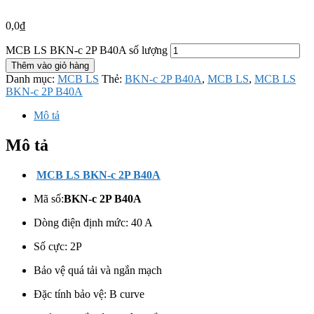
0,0
₫
MCB LS BKN-c 2P B40A số lượng
Thêm vào giỏ hàng
Danh mục:
MCB LS
Thẻ:
BKN-c 2P B40A
,
MCB LS
,
MCB LS
BKN-c 2P B40A
Mô tả
Mô tả
MCB LS BKN-c 2P B40A
Mã số:
BKN-c 2P B40A
Dòng điện định mức: 40 A
Số cực:
2P
Bảo vệ quá tải và ngắn mạch
Đặc tính bảo vệ: B curve