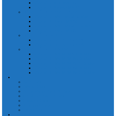
Đồng hồ đo A 3P MA2301
Đồng hồ đo Ampere MA302
ĐỒNG HỒ ĐO NĂNG LƯỢNG
Đồng hồ đo điện EM368 đa năng
Đồng hồ đo Kwh EM306C
Đồng hồ đo điện EM368-C đa năng
Đồng hồ đo Kwh EM306
ĐỒNG HỒ ĐO V-A-F
Đồng hồ đo: V – A – F VAF39
Đồng hồ đo: V – A – F VAF36
ĐỒNG HỒ ĐO ĐA NĂNG
Đồng hồ đo điện MFM374 đa năng
Đồng hồ đo điện MFM383 đa năng
Đồng hồ đo điện MFM383-C đa năng
Đồng hồ đo điện MFM384 đa năng
Đồng hồ đo điện MFM384-C đa năng
CHINT
ACB Chint
Biến áp Chint
Bộ chuyển nguồn ATS Chint
CB bảo vệ động cơ Chint
Contactor Chint
Rơ le nhiệt Chint
Timer Chint
Honeywell