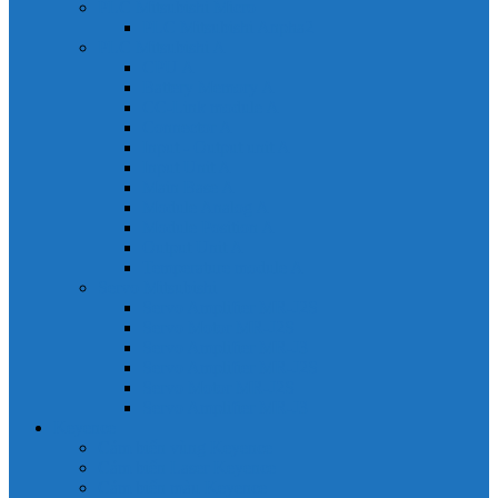
PLC Mitsubishi Micro
PLC Mitsubishi Anpha2
PLC Mitsubishi A
CPU A
Battery Memory A
CC-Link module A
Connector A
Input - Output unit A
Input Unit A
Main Base A
Module Analog A
Module Position A
Output Unit A
Temperature module A
Servo Mitsubishi
Servo Amplifier MR-J2S
Servo Motor MR-J2S
Servo Amplifier MR-J3
Servo Amplifier MR-J2S
Servo Motor MR-J2S
Servo Amplifier MR-J3
Keyence
Cảm biến vùng Keyence
Cảm biến Laser Keyence
Cảm biến màu Keyence