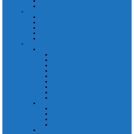
Biến tần Mitsubishi D700
Biến tần FR-F700
HMI Mitsubishi
HMI Mitsubishi E1000
HMI Mitsubishi GOT-A900
HMI Mitsubishi GOT-F900
HMI Mitsubishi GOT1000
Mitsubishi IPC1000
Thiết bị đóng cắt mitsubishi
MCCB
MCCB NF-C
MCCB NF-S
MCCB NF-C
MCCB NF-H
MCCB NF-S
MCCB NF-U
MCB Mitsubishi BH-D10
MCB Mitsubishi BH-D6
MCB Mitsubishi BH-DN
ELCB Mitsubishi
ELCB Mitsubishi NV-C
ELCB Mitsubishi NV-H
ELCB Mitsubishi NV-S
ELCB Mitsubishi NV-U
Khởi động từ Mitsubishi