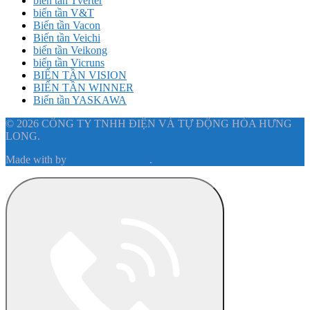
biến tần Tverter
biến tần V&T
Biến tần Vacon
Biến tần Veichi
biến tần Veikong
biến tần Vicruns
BIẾN TẦN VISION
BIẾN TẦN WINNER
Biến tần YASKAWA
© 2026 CÔNG TY TNHH ĐIỆN VÀ TỰ ĐỘNG HÓA HƯNG
LONG.
Made with
by
Graphene Themes
.