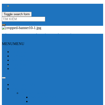
Toggle search form
CÔNG TY TNHH ĐIỆN VÀ TỰ ĐỘNG HÓA HƯNG LONG
MENU
MENU
Trang Chủ
Giới thiệu
Sửa Biến tần
Hình Ảnh
Liên hệ
Shop - sản phẩm
Mitsubishi
Biến tần mitsubishi
Biến tần FR-E700
Biến tần FR-A700