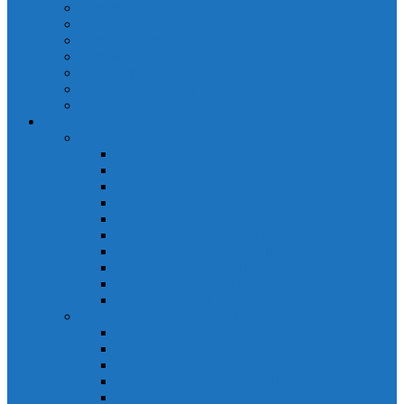
Cảm biến quang Keyence
Cảm biến sợi quang Keyence
Cảm biến tiệm cận Keyence
Cảm biến áp suất Keyence
Counter keyence
Cảm biến dòng chảy Keyence
Inductive Displacement Keyence
Đồng hồ Selec
Đồng hồ đo điện dạng LED
Đồng hồ đo Volt MV15
Đồng hồ đo Volt MV205 (72×72)
Đồng hồ đo Volt MV305 (96×96)
Đồng hồ đo Tần SốMF16 (48×96)
Đồng hồ đo Ampere MA202 (72×72)
Đồng hồ đo Ampere MA12
Đồng hồ đo Tần Số MA316
Đồng hồ CosPhi MP314
Đồng hồ CosPhi MP14
Đồng hồ đo Volt MF216
Đồng hồ đo điện hiển thị LCD
Đồng hồ đo Volt 3 pha MV2307
Đồng hồ đo Volt MV207
Đồng hồ đo Volt MV507
Đồng hồ đo Ampere MA201
Đồng hồ đo Ampere MA501