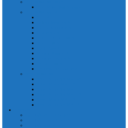
PLC Mitsubishi Micro
PLC Mitsubishi Anpha2
PLC Mitsubishi A
CPU A
Battery Memory A
CC-Link module A
Connector A
Input - Output unit A
Input Unit A
Main Base A
Module Analog A
Module Position A
Output Unit A
Temperature module A
Servo Mitsubishi
Servo Amplifier MR-J2S
Servo Motor MR-J2S
Servo Amplifier MR-J3
Servo Amplifier MR-J2S
Servo Motor MR-J2S
Servo Amplifier MR-J3
Keyence
Cảm biến vùng Keyence
Cảm biến Laser Keyence
Cảm biến màu Keyence