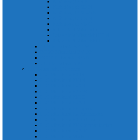
Khởi động từ S-N
Khởi động từ SD-N
Khởi động từ SL-2xN
Khởi động từ US-N
Khởi động từ VMC
Relay nhiệt Mitsubishi
Relay nhiệt Mitsubishi ET-N
Relay nhiệt Mitsubishi TH-N
ACB Mitsubishi AE-SW
RCBO Mitsubishi BV-DN
RCCB Mitsubishi BV-D
VCB Mitsubishi VPR
PLC Mitsubishi FX Series
PLC Mitsubishi FX1S
PLC Mitsubishi FX1N
PLC Mitsubishi FX2N
PLC Mitsubishi FX2NC
PLC Mitsubishi FX3G
PLC Mitsubishi FX3U
PLC Mitsubishi FX Special
PLC Mitsubishi FX Accessories
PLC Mitsubishi FX Extension
PLC Mitsubishi FX Communication
PLC Mitsubishi FX3UC
PLC Mitsubishi Modular