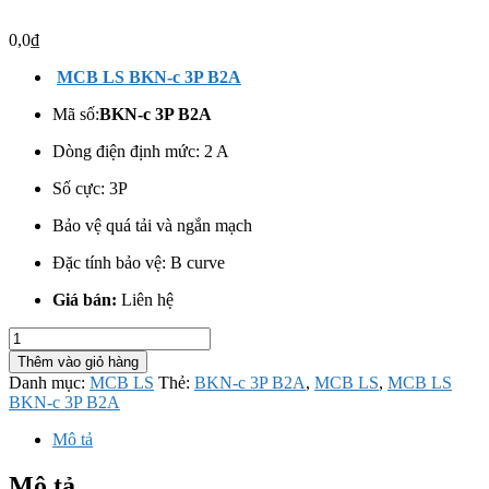
0,0
₫
MCB LS BKN-c 3P B2A
Mã số:
BKN-c 3P B2A
Dòng điện định mức: 2 A
Số cực: 3
P
Bảo vệ quá tải và ngắn mạch
Đặc tính bảo vệ: B curve
Giá bán:
Liên hệ
MCB
LS
Thêm vào giỏ hàng
BKN-
Danh mục:
MCB LS
Thẻ:
BKN-c 3P B2A
,
MCB LS
,
MCB LS
c
BKN-c 3P B2A
3P
B2A
Mô tả
số
lượng
Mô tả