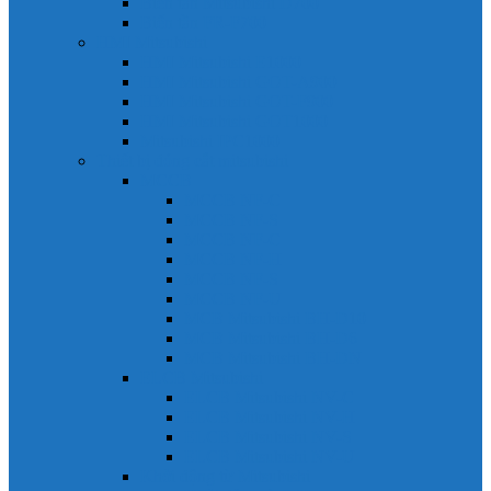
Biến tần Mitsubishi D700
Biến tần FR-F700
HMI Mitsubishi
HMI Mitsubishi E1000
HMI Mitsubishi GOT-A900
HMI Mitsubishi GOT-F900
HMI Mitsubishi GOT1000
Mitsubishi IPC1000
Thiết bị đóng cắt mitsubishi
MCCB
MCCB NF-C
MCCB NF-S
MCCB NF-C
MCCB NF-H
MCCB NF-S
MCCB NF-U
MCB Mitsubishi BH-D10
MCB Mitsubishi BH-D6
MCB Mitsubishi BH-DN
ELCB Mitsubishi
ELCB Mitsubishi NV-C
ELCB Mitsubishi NV-H
ELCB Mitsubishi NV-S
ELCB Mitsubishi NV-U
Khởi động từ Mitsubishi