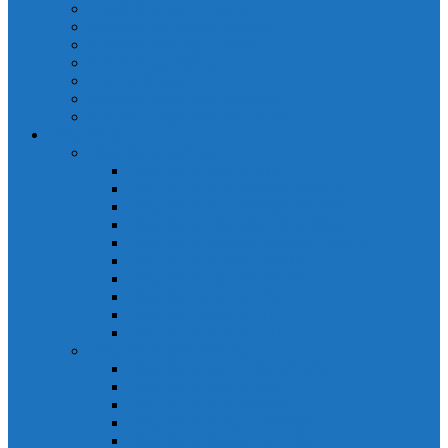
Cảm biến quang Keyence
Cảm biến sợi quang Keyence
Cảm biến tiệm cận Keyence
Cảm biến áp suất Keyence
Counter keyence
Cảm biến dòng chảy Keyence
Inductive Displacement Keyence
Đồng hồ Selec
Đồng hồ đo điện dạng LED
Đồng hồ đo Volt MV15
Đồng hồ đo Volt MV205 (72×72)
Đồng hồ đo Volt MV305 (96×96)
Đồng hồ đo Tần SốMF16 (48×96)
Đồng hồ đo Ampere MA202 (72×72)
Đồng hồ đo Ampere MA12
Đồng hồ đo Tần Số MA316
Đồng hồ CosPhi MP314
Đồng hồ CosPhi MP14
Đồng hồ đo Volt MF216
Đồng hồ đo điện hiển thị LCD
Đồng hồ đo Volt 3 pha MV2307
Đồng hồ đo Volt MV207
Đồng hồ đo Volt MV507
Đồng hồ đo Ampere MA201
Đồng hồ đo Ampere MA501