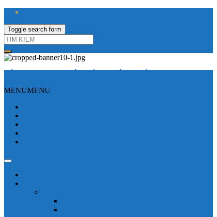
Toggle search form
CÔNG TY TNHH ĐIỆN VÀ TỰ ĐỘNG HÓA HƯNG LONG
MENU
MENU
Trang Chủ
Giới thiệu
Sửa Biến tần
Hình Ảnh
Liên hệ
Shop - sản phẩm
Mitsubishi
Biến tần mitsubishi
Biến tần FR-E700
Biến tần FR-A700