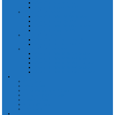
Đồng hồ đo A 3P MA2301
Đồng hồ đo Ampere MA302
ĐỒNG HỒ ĐO NĂNG LƯỢNG
Đồng hồ đo điện EM368 đa năng
Đồng hồ đo Kwh EM306C
Đồng hồ đo điện EM368-C đa năng
Đồng hồ đo Kwh EM306
ĐỒNG HỒ ĐO V-A-F
Đồng hồ đo: V – A – F VAF39
Đồng hồ đo: V – A – F VAF36
ĐỒNG HỒ ĐO ĐA NĂNG
Đồng hồ đo điện MFM374 đa năng
Đồng hồ đo điện MFM383 đa năng
Đồng hồ đo điện MFM383-C đa năng
Đồng hồ đo điện MFM384 đa năng
Đồng hồ đo điện MFM384-C đa năng
CHINT
ACB Chint
Biến áp Chint
Bộ chuyển nguồn ATS Chint
CB bảo vệ động cơ Chint
Contactor Chint
Rơ le nhiệt Chint
Timer Chint
Honeywell