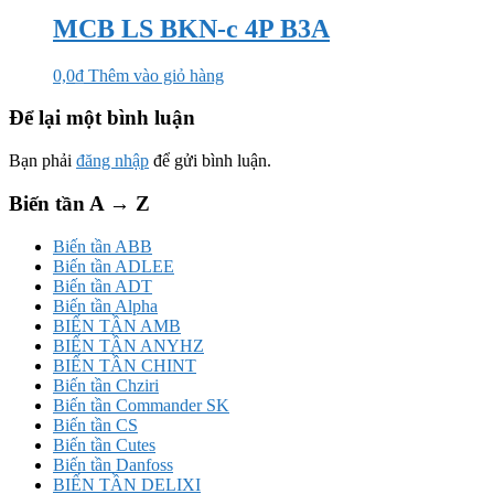
MCB LS BKN-c 4P B3A
0,0
₫
Thêm vào giỏ hàng
Để lại một bình luận
Bạn phải
đăng nhập
để gửi bình luận.
Biến tần A → Z
Biến tần ABB
Biến tần ADLEE
Biến tần ADT
Biến tần Alpha
BIẾN TẦN AMB
BIẾN TẦN ANYHZ
BIẾN TẦN CHINT
Biến tần Chziri
Biến tần Commander SK
Biến tần CS
Biến tần Cutes
Biến tần Danfoss
BIẾN TẦN DELIXI