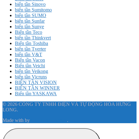
biến tần Sinovo
biến tần Sumitomo
biến tần SUMO
biến tần Sunfar
biến tần Sunye
Biến tần Teco
biến tần Thinkvert
Biến tần Toshiba
biến tần Tverter
biến tần V&T
Biến tần Vacon
Biến tần Veichi
biến tần Veikong
biến tần Vicruns
BIẾN TẦN VISION
BIẾN TẦN WINNER
Biến tần YASKAWA
© 2026 CÔNG TY TNHH ĐIỆN VÀ TỰ ĐỘNG HÓA HƯNG
LONG.
Made with
by
Graphene Themes
.