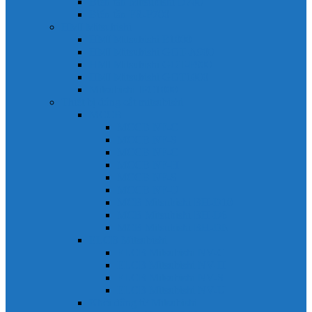
Biến tần Mitsubishi D700
Biến tần FR-F700
HMI Mitsubishi
HMI Mitsubishi E1000
HMI Mitsubishi GOT-A900
HMI Mitsubishi GOT-F900
HMI Mitsubishi GOT1000
Mitsubishi IPC1000
Thiết bị đóng cắt mitsubishi
MCCB
MCCB NF-C
MCCB NF-S
MCCB NF-C
MCCB NF-H
MCCB NF-S
MCCB NF-U
MCB Mitsubishi BH-D10
MCB Mitsubishi BH-D6
MCB Mitsubishi BH-DN
ELCB Mitsubishi
ELCB Mitsubishi NV-C
ELCB Mitsubishi NV-H
ELCB Mitsubishi NV-S
ELCB Mitsubishi NV-U
Khởi động từ Mitsubishi