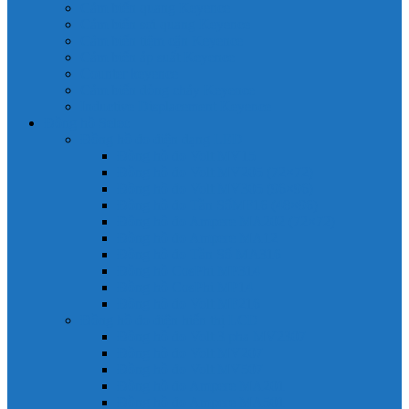
Cảm biến quang Keyence
Cảm biến sợi quang Keyence
Cảm biến tiệm cận Keyence
Cảm biến áp suất Keyence
Counter keyence
Cảm biến dòng chảy Keyence
Inductive Displacement Keyence
Đồng hồ Selec
Đồng hồ đo điện dạng LED
Đồng hồ đo Volt MV15
Đồng hồ đo Volt MV205 (72×72)
Đồng hồ đo Volt MV305 (96×96)
Đồng hồ đo Tần SốMF16 (48×96)
Đồng hồ đo Ampere MA202 (72×72)
Đồng hồ đo Ampere MA12
Đồng hồ đo Tần Số MA316
Đồng hồ CosPhi MP314
Đồng hồ CosPhi MP14
Đồng hồ đo Volt MF216
Đồng hồ đo điện hiển thị LCD
Đồng hồ đo Volt 3 pha MV2307
Đồng hồ đo Volt MV207
Đồng hồ đo Volt MV507
Đồng hồ đo Ampere MA201
Đồng hồ đo Ampere MA501