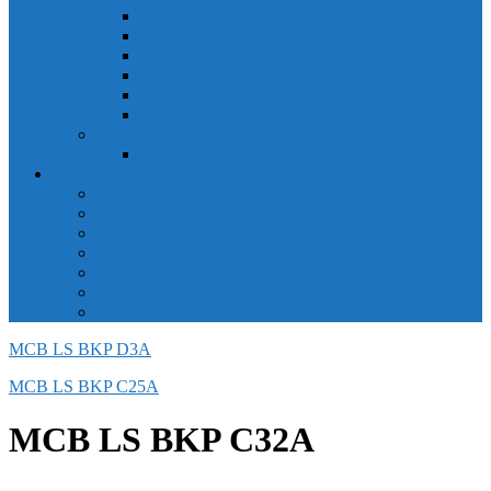
Công tắc hành trình snap 6AS
Công tắc hành trình snap AC
Công tắc hành trình snap BA
Công tắc hành trình snap BE
Công tắc hành trình snap BM
Công tắc hành trình snap BZ
Công tắc Honeywell
Công tắc xoay Honeywell
LS
ACB LS
MCB LS
MCCB LS
RCB LS
ELCB LS
Relay Nhiệt LS
Biến tần LS
MCB LS BKP D3A
MCB LS BKP C25A
MCB LS BKP C32A