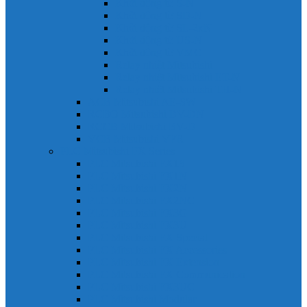
Khởi động từ S-N
Khởi động từ SD-N
Khởi động từ SL-2xN
Khởi động từ US-N
Khởi động từ VMC
Relay nhiệt Mitsubishi
Relay nhiệt Mitsubishi ET-N
Relay nhiệt Mitsubishi TH-N
ACB Mitsubishi AE-SW
RCBO Mitsubishi BV-DN
RCCB Mitsubishi BV-D
VCB Mitsubishi VPR
PLC Mitsubishi FX Series
PLC Mitsubishi FX1S
PLC Mitsubishi FX1N
PLC Mitsubishi FX2N
PLC Mitsubishi FX2NC
PLC Mitsubishi FX3G
PLC Mitsubishi FX3U
PLC Mitsubishi FX Special
PLC Mitsubishi FX Accessories
PLC Mitsubishi FX Extension
PLC Mitsubishi FX Communication
PLC Mitsubishi FX3UC
PLC Mitsubishi Modular