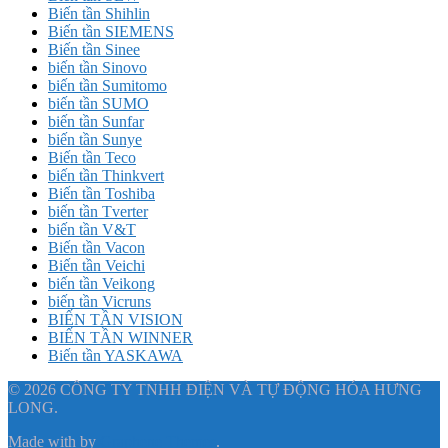
Biến tần Shihlin
Biến tần SIEMENS
Biến tần Sinee
biến tần Sinovo
biến tần Sumitomo
biến tần SUMO
biến tần Sunfar
biến tần Sunye
Biến tần Teco
biến tần Thinkvert
Biến tần Toshiba
biến tần Tverter
biến tần V&T
Biến tần Vacon
Biến tần Veichi
biến tần Veikong
biến tần Vicruns
BIẾN TẦN VISION
BIẾN TẦN WINNER
Biến tần YASKAWA
© 2026 CÔNG TY TNHH ĐIỆN VÀ TỰ ĐỘNG HÓA HƯNG
LONG.
Made with
by
Graphene Themes
.