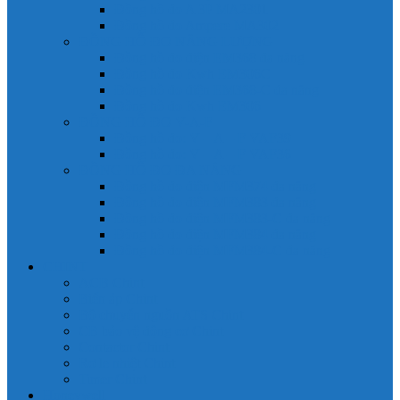
Đồng hồ đo A 3P MA2301
Đồng hồ đo Ampere MA302
ĐỒNG HỒ ĐO NĂNG LƯỢNG
Đồng hồ đo điện EM368 đa năng
Đồng hồ đo Kwh EM306C
Đồng hồ đo điện EM368-C đa năng
Đồng hồ đo Kwh EM306
ĐỒNG HỒ ĐO V-A-F
Đồng hồ đo: V – A – F VAF39
Đồng hồ đo: V – A – F VAF36
ĐỒNG HỒ ĐO ĐA NĂNG
Đồng hồ đo điện MFM374 đa năng
Đồng hồ đo điện MFM383 đa năng
Đồng hồ đo điện MFM383-C đa năng
Đồng hồ đo điện MFM384 đa năng
Đồng hồ đo điện MFM384-C đa năng
CHINT
ACB Chint
Biến áp Chint
Bộ chuyển nguồn ATS Chint
CB bảo vệ động cơ Chint
Contactor Chint
Rơ le nhiệt Chint
Timer Chint
Honeywell