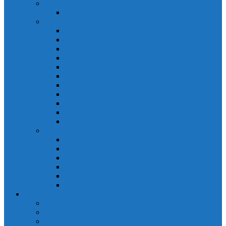
PLC Mitsubishi Micro
PLC Mitsubishi Anpha2
PLC Mitsubishi A
CPU A
Battery Memory A
CC-Link module A
Connector A
Input - Output unit A
Input Unit A
Main Base A
Module Analog A
Module Position A
Output Unit A
Temperature module A
Servo Mitsubishi
Servo Amplifier MR-J2S
Servo Motor MR-J2S
Servo Amplifier MR-J3
Servo Amplifier MR-J2S
Servo Motor MR-J2S
Servo Amplifier MR-J3
Keyence
Cảm biến vùng Keyence
Cảm biến Laser Keyence
Cảm biến màu Keyence