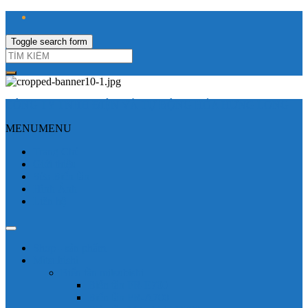
Toggle search form
CÔNG TY TNHH ĐIỆN VÀ TỰ ĐỘNG HÓA HƯNG LONG
MENU
MENU
Trang Chủ
Giới thiệu
Sửa Biến tần
Hình Ảnh
Liên hệ
Shop - sản phẩm
Mitsubishi
Biến tần mitsubishi
Biến tần FR-E700
Biến tần FR-A700