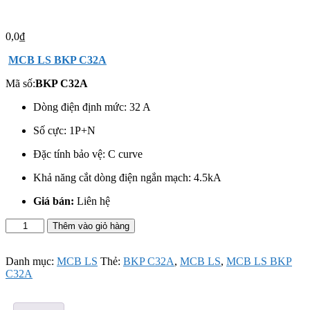
0,0
₫
MCB LS BKP C32A
Mã số:
BKP C32A
Dòng điện định mức: 32 A
Số cực: 1P+N
Đặc tính bảo vệ: C curve
Khả năng cắt dòng điện ngắn mạch: 4.5kA
Giá bán:
Liên hệ
MCB
Thêm vào giỏ hàng
LS
BKP
C32A
Danh mục:
MCB LS
Thẻ:
BKP C32A
,
MCB LS
,
MCB LS BKP
số
C32A
lượng