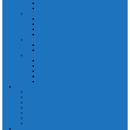
Đồng hồ đo A 3P MA2301
Đồng hồ đo Ampere MA302
ĐỒNG HỒ ĐO NĂNG LƯỢNG
Đồng hồ đo điện EM368 đa năng
Đồng hồ đo Kwh EM306C
Đồng hồ đo điện EM368-C đa năng
Đồng hồ đo Kwh EM306
ĐỒNG HỒ ĐO V-A-F
Đồng hồ đo: V – A – F VAF39
Đồng hồ đo: V – A – F VAF36
ĐỒNG HỒ ĐO ĐA NĂNG
Đồng hồ đo điện MFM374 đa năng
Đồng hồ đo điện MFM383 đa năng
Đồng hồ đo điện MFM383-C đa năng
Đồng hồ đo điện MFM384 đa năng
Đồng hồ đo điện MFM384-C đa năng
CHINT
ACB Chint
Biến áp Chint
Bộ chuyển nguồn ATS Chint
CB bảo vệ động cơ Chint
Contactor Chint
Rơ le nhiệt Chint
Timer Chint
Honeywell