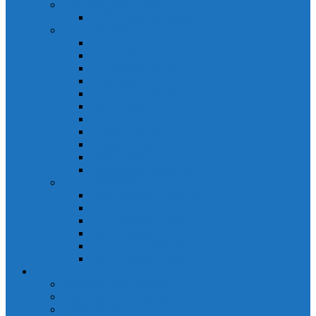
PLC Mitsubishi Micro
PLC Mitsubishi Anpha2
PLC Mitsubishi A
CPU A
Battery Memory A
CC-Link module A
Connector A
Input - Output unit A
Input Unit A
Main Base A
Module Analog A
Module Position A
Output Unit A
Temperature module A
Servo Mitsubishi
Servo Amplifier MR-J2S
Servo Motor MR-J2S
Servo Amplifier MR-J3
Servo Amplifier MR-J2S
Servo Motor MR-J2S
Servo Amplifier MR-J3
Keyence
Cảm biến vùng Keyence
Cảm biến Laser Keyence
Cảm biến màu Keyence