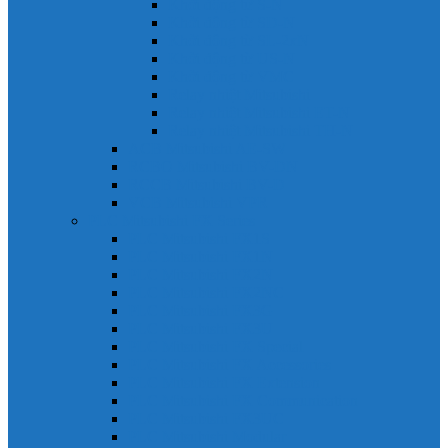
Khởi động từ S-N
Khởi động từ SD-N
Khởi động từ SL-2xN
Khởi động từ US-N
Khởi động từ VMC
Relay nhiệt Mitsubishi
Relay nhiệt Mitsubishi ET-N
Relay nhiệt Mitsubishi TH-N
ACB Mitsubishi AE-SW
RCBO Mitsubishi BV-DN
RCCB Mitsubishi BV-D
VCB Mitsubishi VPR
PLC Mitsubishi FX Series
PLC Mitsubishi FX1S
PLC Mitsubishi FX1N
PLC Mitsubishi FX2N
PLC Mitsubishi FX2NC
PLC Mitsubishi FX3G
PLC Mitsubishi FX3U
PLC Mitsubishi FX Special
PLC Mitsubishi FX Accessories
PLC Mitsubishi FX Extension
PLC Mitsubishi FX Communication
PLC Mitsubishi FX3UC
PLC Mitsubishi Modular