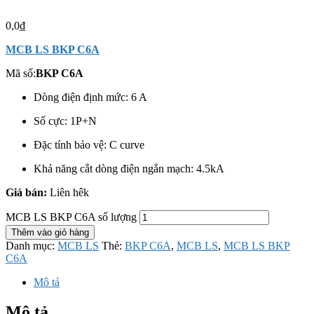
0,0
₫
MCB LS BKP C6A
Mã số:
BKP C6A
Dòng điện định mức: 6 A
Số cực: 1P+N
Đặc tính bảo vệ: C curve
Khả năng cắt dòng điện ngắn mạch: 4.5kA
Giá bán:
Liên hêk
MCB LS BKP C6A số lượng
Thêm vào giỏ hàng
Danh mục:
MCB LS
Thẻ:
BKP C6A
,
MCB LS
,
MCB LS BKP
C6A
Mô tả
Mô tả