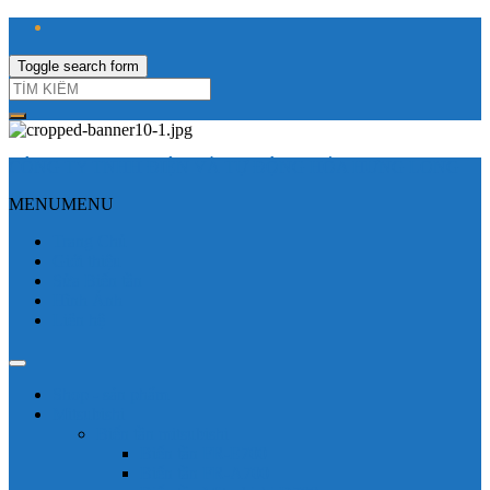
Toggle search form
CÔNG TY TNHH ĐIỆN VÀ TỰ ĐỘNG HÓA HƯNG LONG
MENU
MENU
Trang Chủ
Giới thiệu
Sửa Biến tần
Hình Ảnh
Liên hệ
Shop - sản phẩm
Mitsubishi
Biến tần mitsubishi
Biến tần FR-E700
Biến tần FR-A700