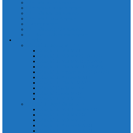
Cảm biến quang Keyence
Cảm biến sợi quang Keyence
Cảm biến tiệm cận Keyence
Cảm biến áp suất Keyence
Counter keyence
Cảm biến dòng chảy Keyence
Inductive Displacement Keyence
Đồng hồ Selec
Đồng hồ đo điện dạng LED
Đồng hồ đo Volt MV15
Đồng hồ đo Volt MV205 (72×72)
Đồng hồ đo Volt MV305 (96×96)
Đồng hồ đo Tần SốMF16 (48×96)
Đồng hồ đo Ampere MA202 (72×72)
Đồng hồ đo Ampere MA12
Đồng hồ đo Tần Số MA316
Đồng hồ CosPhi MP314
Đồng hồ CosPhi MP14
Đồng hồ đo Volt MF216
Đồng hồ đo điện hiển thị LCD
Đồng hồ đo Volt 3 pha MV2307
Đồng hồ đo Volt MV207
Đồng hồ đo Volt MV507
Đồng hồ đo Ampere MA201
Đồng hồ đo Ampere MA501