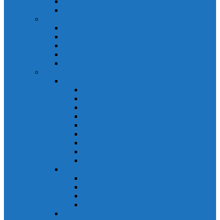
Biến tần Mitsubishi D700
Biến tần FR-F700
HMI Mitsubishi
HMI Mitsubishi E1000
HMI Mitsubishi GOT-A900
HMI Mitsubishi GOT-F900
HMI Mitsubishi GOT1000
Mitsubishi IPC1000
Thiết bị đóng cắt mitsubishi
MCCB
MCCB NF-C
MCCB NF-S
MCCB NF-C
MCCB NF-H
MCCB NF-S
MCCB NF-U
MCB Mitsubishi BH-D10
MCB Mitsubishi BH-D6
MCB Mitsubishi BH-DN
ELCB Mitsubishi
ELCB Mitsubishi NV-C
ELCB Mitsubishi NV-H
ELCB Mitsubishi NV-S
ELCB Mitsubishi NV-U
Khởi động từ Mitsubishi