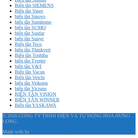
Biến tần SIEMENS
Biến tần Sinee
biến tần Sinovo
biến tần Sumitomo
biến tần SUMO
biến tần Sunfar
biến tần Sunye
Biến tần Teco
biến tần Thinkvert
Biến tần Toshiba
biến tần Tverter
biến tần V&T
Biến tần Vacon
Biến tần Veichi
biến tần Veikong
biến tần Vicruns
BIẾN TẦN VISION
BIẾN TẦN WINNER
Biến tần YASKAWA
© 2026 CÔNG TY TNHH ĐIỆN VÀ TỰ ĐỘNG HÓA HƯNG
LONG.
Made with
by
Graphene Themes
.