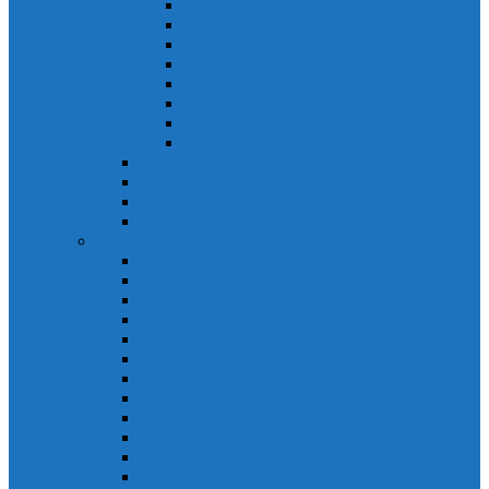
Khởi động từ S-N
Khởi động từ SD-N
Khởi động từ SL-2xN
Khởi động từ US-N
Khởi động từ VMC
Relay nhiệt Mitsubishi
Relay nhiệt Mitsubishi ET-N
Relay nhiệt Mitsubishi TH-N
ACB Mitsubishi AE-SW
RCBO Mitsubishi BV-DN
RCCB Mitsubishi BV-D
VCB Mitsubishi VPR
PLC Mitsubishi FX Series
PLC Mitsubishi FX1S
PLC Mitsubishi FX1N
PLC Mitsubishi FX2N
PLC Mitsubishi FX2NC
PLC Mitsubishi FX3G
PLC Mitsubishi FX3U
PLC Mitsubishi FX Special
PLC Mitsubishi FX Accessories
PLC Mitsubishi FX Extension
PLC Mitsubishi FX Communication
PLC Mitsubishi FX3UC
PLC Mitsubishi Modular