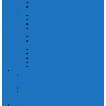
Đồng hồ đo A 3P MA2301
Đồng hồ đo Ampere MA302
ĐỒNG HỒ ĐO NĂNG LƯỢNG
Đồng hồ đo điện EM368 đa năng
Đồng hồ đo Kwh EM306C
Đồng hồ đo điện EM368-C đa năng
Đồng hồ đo Kwh EM306
ĐỒNG HỒ ĐO V-A-F
Đồng hồ đo: V – A – F VAF39
Đồng hồ đo: V – A – F VAF36
ĐỒNG HỒ ĐO ĐA NĂNG
Đồng hồ đo điện MFM374 đa năng
Đồng hồ đo điện MFM383 đa năng
Đồng hồ đo điện MFM383-C đa năng
Đồng hồ đo điện MFM384 đa năng
Đồng hồ đo điện MFM384-C đa năng
CHINT
ACB Chint
Biến áp Chint
Bộ chuyển nguồn ATS Chint
CB bảo vệ động cơ Chint
Contactor Chint
Rơ le nhiệt Chint
Timer Chint
Honeywell