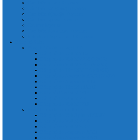
Cảm biến quang Keyence
Cảm biến sợi quang Keyence
Cảm biến tiệm cận Keyence
Cảm biến áp suất Keyence
Counter keyence
Cảm biến dòng chảy Keyence
Inductive Displacement Keyence
Đồng hồ Selec
Đồng hồ đo điện dạng LED
Đồng hồ đo Volt MV15
Đồng hồ đo Volt MV205 (72×72)
Đồng hồ đo Volt MV305 (96×96)
Đồng hồ đo Tần SốMF16 (48×96)
Đồng hồ đo Ampere MA202 (72×72)
Đồng hồ đo Ampere MA12
Đồng hồ đo Tần Số MA316
Đồng hồ CosPhi MP314
Đồng hồ CosPhi MP14
Đồng hồ đo Volt MF216
Đồng hồ đo điện hiển thị LCD
Đồng hồ đo Volt 3 pha MV2307
Đồng hồ đo Volt MV207
Đồng hồ đo Volt MV507
Đồng hồ đo Ampere MA201
Đồng hồ đo Ampere MA501