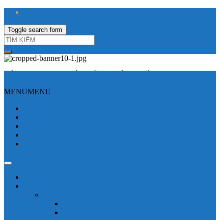
Toggle search form
CÔNG TY TNHH ĐIỆN VÀ TỰ ĐỘNG HÓA HƯNG LONG
MENU
MENU
Trang Chủ
Giới thiệu
Sửa Biến tần
Hình Ảnh
Liên hệ
Shop - sản phẩm
Mitsubishi
Biến tần mitsubishi
Biến tần FR-E700
Biến tần FR-A700