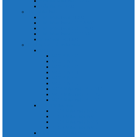
Biến tần Mitsubishi D700
Biến tần FR-F700
HMI Mitsubishi
HMI Mitsubishi E1000
HMI Mitsubishi GOT-A900
HMI Mitsubishi GOT-F900
HMI Mitsubishi GOT1000
Mitsubishi IPC1000
Thiết bị đóng cắt mitsubishi
MCCB
MCCB NF-C
MCCB NF-S
MCCB NF-C
MCCB NF-H
MCCB NF-S
MCCB NF-U
MCB Mitsubishi BH-D10
MCB Mitsubishi BH-D6
MCB Mitsubishi BH-DN
ELCB Mitsubishi
ELCB Mitsubishi NV-C
ELCB Mitsubishi NV-H
ELCB Mitsubishi NV-S
ELCB Mitsubishi NV-U
Khởi động từ Mitsubishi