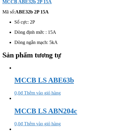
MCCB ABE32b 2P 15A
Mã số:
ABE32b 2P 15A
Số cực: 2P
Dòng định mức : 15A
Dòng ngắn mạch: 5kA
Sản phẩm tương tự
MCCB LS ABE63b
0,0
₫
Thêm vào giỏ hàng
MCCB LS ABN204c
0,0
₫
Thêm vào giỏ hàng