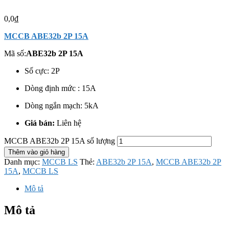
0,0
₫
MCCB ABE32b 2P 15A
Mã số:
ABE32b 2P 15A
Số cực: 2P
Dòng định mức : 15A
Dòng ngắn mạch: 5kA
Giá bán:
Liên hệ
MCCB ABE32b 2P 15A số lượng
Thêm vào giỏ hàng
Danh mục:
MCCB LS
Thẻ:
ABE32b 2P 15A
,
MCCB ABE32b 2P
15A
,
MCCB LS
Mô tả
Mô tả