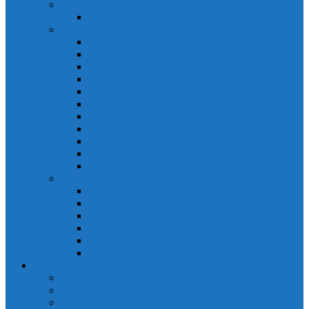
PLC Mitsubishi Micro
PLC Mitsubishi Anpha2
PLC Mitsubishi A
CPU A
Battery Memory A
CC-Link module A
Connector A
Input - Output unit A
Input Unit A
Main Base A
Module Analog A
Module Position A
Output Unit A
Temperature module A
Servo Mitsubishi
Servo Amplifier MR-J2S
Servo Motor MR-J2S
Servo Amplifier MR-J3
Servo Amplifier MR-J2S
Servo Motor MR-J2S
Servo Amplifier MR-J3
Keyence
Cảm biến vùng Keyence
Cảm biến Laser Keyence
Cảm biến màu Keyence