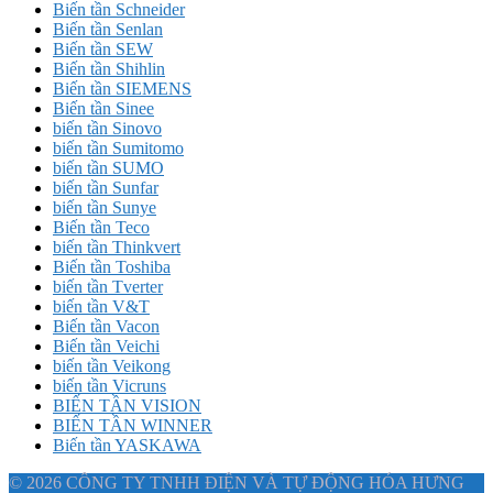
Biến tần Schneider
Biến tần Senlan
Biến tần SEW
Biến tần Shihlin
Biến tần SIEMENS
Biến tần Sinee
biến tần Sinovo
biến tần Sumitomo
biến tần SUMO
biến tần Sunfar
biến tần Sunye
Biến tần Teco
biến tần Thinkvert
Biến tần Toshiba
biến tần Tverter
biến tần V&T
Biến tần Vacon
Biến tần Veichi
biến tần Veikong
biến tần Vicruns
BIẾN TẦN VISION
BIẾN TẦN WINNER
Biến tần YASKAWA
© 2026 CÔNG TY TNHH ĐIỆN VÀ TỰ ĐỘNG HÓA HƯNG