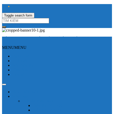
Toggle search form
CÔNG TY TNHH ĐIỆN VÀ TỰ ĐỘNG HÓA HƯNG LONG
MENU
MENU
Trang Chủ
Giới thiệu
Sửa Biến tần
Hình Ảnh
Liên hệ
Shop - sản phẩm
Mitsubishi
Biến tần mitsubishi
Biến tần FR-E700
Biến tần FR-A700