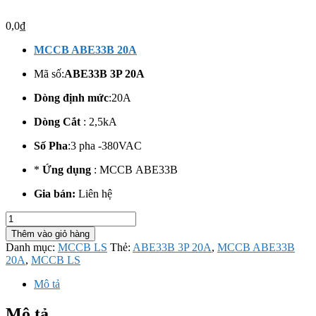
0,0
₫
MCCB ABE33B 20A
Mã số:
ABE33B 3P 20A
Dòng định mức
:20A
Dòng Cắt
: 2,5kA
Số Pha
:3 pha -380VAC
*
Ứng dụng
: MCCB ABE33B
Gia bán:
Liên hệ
MCCB
ABE33B
Thêm vào giỏ hàng
20A
Danh mục:
MCCB LS
Thẻ:
ABE33B 3P 20A
,
MCCB ABE33B
số
20A
,
MCCB LS
lượng
Mô tả
Mô tả