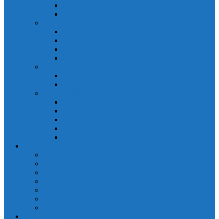
Đồng hồ đo A 3P MA2301
Đồng hồ đo Ampere MA302
ĐỒNG HỒ ĐO NĂNG LƯỢNG
Đồng hồ đo điện EM368 đa năng
Đồng hồ đo Kwh EM306C
Đồng hồ đo điện EM368-C đa năng
Đồng hồ đo Kwh EM306
ĐỒNG HỒ ĐO V-A-F
Đồng hồ đo: V – A – F VAF39
Đồng hồ đo: V – A – F VAF36
ĐỒNG HỒ ĐO ĐA NĂNG
Đồng hồ đo điện MFM374 đa năng
Đồng hồ đo điện MFM383 đa năng
Đồng hồ đo điện MFM383-C đa năng
Đồng hồ đo điện MFM384 đa năng
Đồng hồ đo điện MFM384-C đa năng
CHINT
ACB Chint
Biến áp Chint
Bộ chuyển nguồn ATS Chint
CB bảo vệ động cơ Chint
Contactor Chint
Rơ le nhiệt Chint
Timer Chint
Honeywell