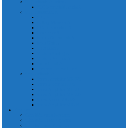
PLC Mitsubishi Micro
PLC Mitsubishi Anpha2
PLC Mitsubishi A
CPU A
Battery Memory A
CC-Link module A
Connector A
Input - Output unit A
Input Unit A
Main Base A
Module Analog A
Module Position A
Output Unit A
Temperature module A
Servo Mitsubishi
Servo Amplifier MR-J2S
Servo Motor MR-J2S
Servo Amplifier MR-J3
Servo Amplifier MR-J2S
Servo Motor MR-J2S
Servo Amplifier MR-J3
Keyence
Cảm biến vùng Keyence
Cảm biến Laser Keyence
Cảm biến màu Keyence