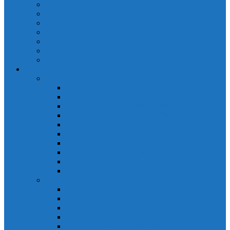
Cảm biến quang Keyence
Cảm biến sợi quang Keyence
Cảm biến tiệm cận Keyence
Cảm biến áp suất Keyence
Counter keyence
Cảm biến dòng chảy Keyence
Inductive Displacement Keyence
Đồng hồ Selec
Đồng hồ đo điện dạng LED
Đồng hồ đo Volt MV15
Đồng hồ đo Volt MV205 (72×72)
Đồng hồ đo Volt MV305 (96×96)
Đồng hồ đo Tần SốMF16 (48×96)
Đồng hồ đo Ampere MA202 (72×72)
Đồng hồ đo Ampere MA12
Đồng hồ đo Tần Số MA316
Đồng hồ CosPhi MP314
Đồng hồ CosPhi MP14
Đồng hồ đo Volt MF216
Đồng hồ đo điện hiển thị LCD
Đồng hồ đo Volt 3 pha MV2307
Đồng hồ đo Volt MV207
Đồng hồ đo Volt MV507
Đồng hồ đo Ampere MA201
Đồng hồ đo Ampere MA501