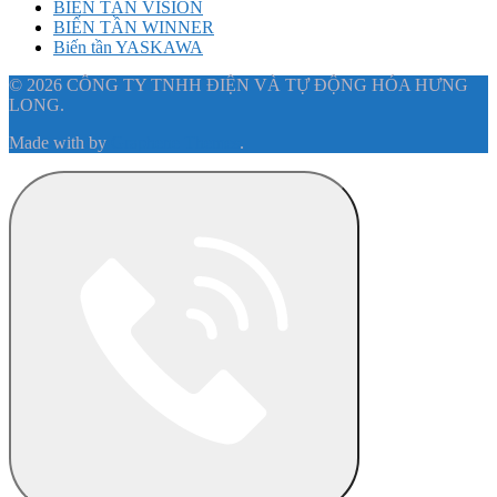
BIẾN TẦN VISION
BIẾN TẦN WINNER
Biến tần YASKAWA
© 2026 CÔNG TY TNHH ĐIỆN VÀ TỰ ĐỘNG HÓA HƯNG
LONG.
Made with
by
Graphene Themes
.