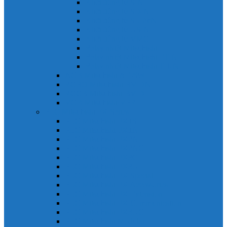
Khởi động từ S-N
Khởi động từ SD-N
Khởi động từ SL-2xN
Khởi động từ US-N
Khởi động từ VMC
Relay nhiệt Mitsubishi
Relay nhiệt Mitsubishi ET-N
Relay nhiệt Mitsubishi TH-N
ACB Mitsubishi AE-SW
RCBO Mitsubishi BV-DN
RCCB Mitsubishi BV-D
VCB Mitsubishi VPR
PLC Mitsubishi FX Series
PLC Mitsubishi FX1S
PLC Mitsubishi FX1N
PLC Mitsubishi FX2N
PLC Mitsubishi FX2NC
PLC Mitsubishi FX3G
PLC Mitsubishi FX3U
PLC Mitsubishi FX Special
PLC Mitsubishi FX Accessories
PLC Mitsubishi FX Extension
PLC Mitsubishi FX Communication
PLC Mitsubishi FX3UC
PLC Mitsubishi Modular