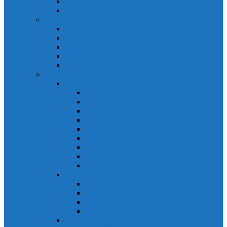
Biến tần Mitsubishi D700
Biến tần FR-F700
HMI Mitsubishi
HMI Mitsubishi E1000
HMI Mitsubishi GOT-A900
HMI Mitsubishi GOT-F900
HMI Mitsubishi GOT1000
Mitsubishi IPC1000
Thiết bị đóng cắt mitsubishi
MCCB
MCCB NF-C
MCCB NF-S
MCCB NF-C
MCCB NF-H
MCCB NF-S
MCCB NF-U
MCB Mitsubishi BH-D10
MCB Mitsubishi BH-D6
MCB Mitsubishi BH-DN
ELCB Mitsubishi
ELCB Mitsubishi NV-C
ELCB Mitsubishi NV-H
ELCB Mitsubishi NV-S
ELCB Mitsubishi NV-U
Khởi động từ Mitsubishi