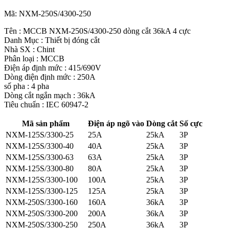
Mã:
NXM-250S/4300-250
Tên : MCCB NXM-250S/4300-250 dòng cắt 36kA 4 cực
Danh Mục : Thiết bị đóng cắt
Nhà SX : Chint
Phân loại : MCCB
Điện áp định mức : 415/690V
Dòng điện định mức : 250A
số pha : 4 pha
Dòng cắt ngắn mạch : 36kA
Tiêu chuẩn : IEC 60947-2
Mã sản phẩm
Điện áp ngõ vào
Dòng cắt
Số cực
NXM-125S/3300-25
25A
25kA
3P
NXM-125S/3300-40
40A
25kA
3P
NXM-125S/3300-63
63A
25kA
3P
NXM-125S/3300-80
80A
25kA
3P
NXM-125S/3300-100
100A
25kA
3P
NXM-125S/3300-125
125A
25kA
3P
NXM-250S/3300-160
160A
36kA
3P
NXM-250S/3300-200
200A
36kA
3P
NXM-250S/3300-250
250A
36kA
3P