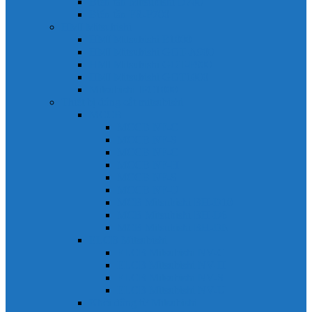
Biến tần Mitsubishi D700
Biến tần FR-F700
HMI Mitsubishi
HMI Mitsubishi E1000
HMI Mitsubishi GOT-A900
HMI Mitsubishi GOT-F900
HMI Mitsubishi GOT1000
Mitsubishi IPC1000
Thiết bị đóng cắt mitsubishi
MCCB
MCCB NF-C
MCCB NF-S
MCCB NF-C
MCCB NF-H
MCCB NF-S
MCCB NF-U
MCB Mitsubishi BH-D10
MCB Mitsubishi BH-D6
MCB Mitsubishi BH-DN
ELCB Mitsubishi
ELCB Mitsubishi NV-C
ELCB Mitsubishi NV-H
ELCB Mitsubishi NV-S
ELCB Mitsubishi NV-U
Khởi động từ Mitsubishi