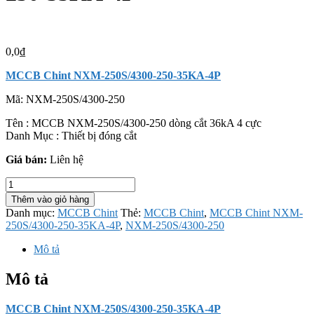
0,0
₫
MCCB Chint NXM-250S/4300-250-35KA-4P
Mã:
NXM-250S/4300-250
Tên : MCCB NXM-250S/4300-250 dòng cắt 36kA 4 cực
Danh Mục : Thiết bị đóng cắt
Giá bán:
Liên hệ
MCCB
Chint
Thêm vào giỏ hàng
NXM-
Danh mục:
MCCB Chint
Thẻ:
MCCB Chint
,
MCCB Chint NXM-
250S/4300-
250S/4300-250-35KA-4P
,
NXM-250S/4300-250
250-
35KA-
Mô tả
4P
số
Mô tả
lượng
MCCB Chint NXM-250S/4300-250-35KA-4P