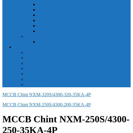
Công tắc hành trình snap 6AS
Công tắc hành trình snap AC
Công tắc hành trình snap BA
Công tắc hành trình snap BE
Công tắc hành trình snap BM
Công tắc hành trình snap BZ
Công tắc Honeywell
Công tắc xoay Honeywell
LS
ACB LS
MCB LS
MCCB LS
RCB LS
ELCB LS
Relay Nhiệt LS
Biến tần LS
MCCB Chint NXM-320S/4300-320-35KA-4P
MCCB Chint NXM-250S/4300-200-35KA-4P
MCCB Chint NXM-250S/4300-
250-35KA-4P