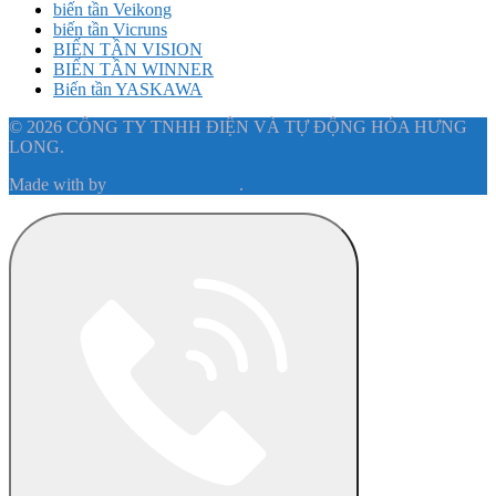
biến tần Veikong
biến tần Vicruns
BIẾN TẦN VISION
BIẾN TẦN WINNER
Biến tần YASKAWA
© 2026 CÔNG TY TNHH ĐIỆN VÀ TỰ ĐỘNG HÓA HƯNG
LONG.
Made with
by
Graphene Themes
.