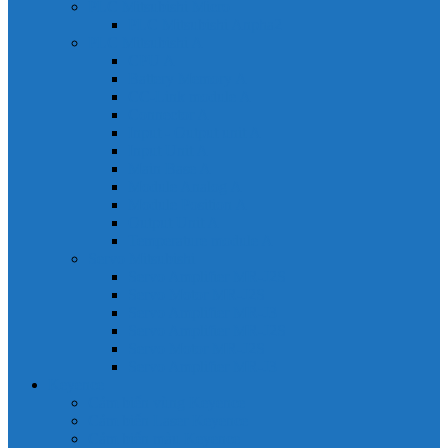
PLC Mitsubishi Micro
PLC Mitsubishi Anpha2
PLC Mitsubishi A
CPU A
Battery Memory A
CC-Link module A
Connector A
Input - Output unit A
Input Unit A
Main Base A
Module Analog A
Module Position A
Output Unit A
Temperature module A
Servo Mitsubishi
Servo Amplifier MR-J2S
Servo Motor MR-J2S
Servo Amplifier MR-J3
Servo Amplifier MR-J2S
Servo Motor MR-J2S
Servo Amplifier MR-J3
Keyence
Cảm biến vùng Keyence
Cảm biến Laser Keyence
Cảm biến màu Keyence