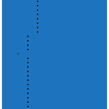
Khởi động từ S-N
Khởi động từ SD-N
Khởi động từ SL-2xN
Khởi động từ US-N
Khởi động từ VMC
Relay nhiệt Mitsubishi
Relay nhiệt Mitsubishi ET-N
Relay nhiệt Mitsubishi TH-N
ACB Mitsubishi AE-SW
RCBO Mitsubishi BV-DN
RCCB Mitsubishi BV-D
VCB Mitsubishi VPR
PLC Mitsubishi FX Series
PLC Mitsubishi FX1S
PLC Mitsubishi FX1N
PLC Mitsubishi FX2N
PLC Mitsubishi FX2NC
PLC Mitsubishi FX3G
PLC Mitsubishi FX3U
PLC Mitsubishi FX Special
PLC Mitsubishi FX Accessories
PLC Mitsubishi FX Extension
PLC Mitsubishi FX Communication
PLC Mitsubishi FX3UC
PLC Mitsubishi Modular