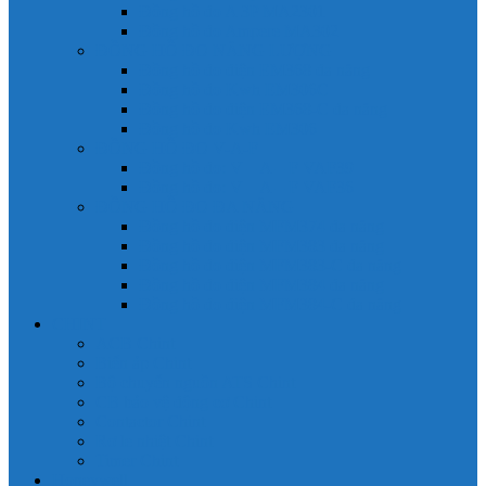
Đồng hồ đo A 3P MA2301
Đồng hồ đo Ampere MA302
ĐỒNG HỒ ĐO NĂNG LƯỢNG
Đồng hồ đo điện EM368 đa năng
Đồng hồ đo Kwh EM306C
Đồng hồ đo điện EM368-C đa năng
Đồng hồ đo Kwh EM306
ĐỒNG HỒ ĐO V-A-F
Đồng hồ đo: V – A – F VAF39
Đồng hồ đo: V – A – F VAF36
ĐỒNG HỒ ĐO ĐA NĂNG
Đồng hồ đo điện MFM374 đa năng
Đồng hồ đo điện MFM383 đa năng
Đồng hồ đo điện MFM383-C đa năng
Đồng hồ đo điện MFM384 đa năng
Đồng hồ đo điện MFM384-C đa năng
CHINT
ACB Chint
Biến áp Chint
Bộ chuyển nguồn ATS Chint
CB bảo vệ động cơ Chint
Contactor Chint
Rơ le nhiệt Chint
Timer Chint
Honeywell