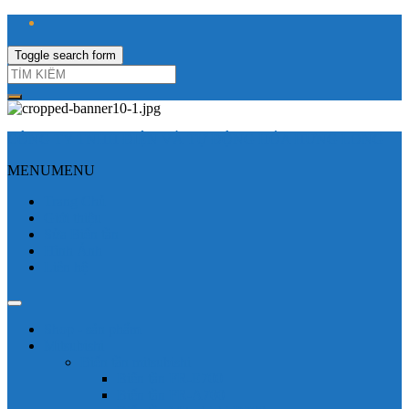
Toggle search form
CÔNG TY TNHH ĐIỆN VÀ TỰ ĐỘNG HÓA HƯNG LONG
MENU
MENU
Trang Chủ
Giới thiệu
Sửa Biến tần
Hình Ảnh
Liên hệ
Shop - sản phẩm
Mitsubishi
Biến tần mitsubishi
Biến tần FR-E700
Biến tần FR-A700