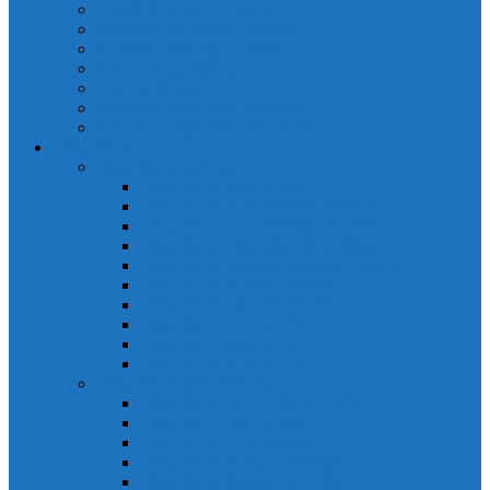
Cảm biến quang Keyence
Cảm biến sợi quang Keyence
Cảm biến tiệm cận Keyence
Cảm biến áp suất Keyence
Counter keyence
Cảm biến dòng chảy Keyence
Inductive Displacement Keyence
Đồng hồ Selec
Đồng hồ đo điện dạng LED
Đồng hồ đo Volt MV15
Đồng hồ đo Volt MV205 (72×72)
Đồng hồ đo Volt MV305 (96×96)
Đồng hồ đo Tần SốMF16 (48×96)
Đồng hồ đo Ampere MA202 (72×72)
Đồng hồ đo Ampere MA12
Đồng hồ đo Tần Số MA316
Đồng hồ CosPhi MP314
Đồng hồ CosPhi MP14
Đồng hồ đo Volt MF216
Đồng hồ đo điện hiển thị LCD
Đồng hồ đo Volt 3 pha MV2307
Đồng hồ đo Volt MV207
Đồng hồ đo Volt MV507
Đồng hồ đo Ampere MA201
Đồng hồ đo Ampere MA501