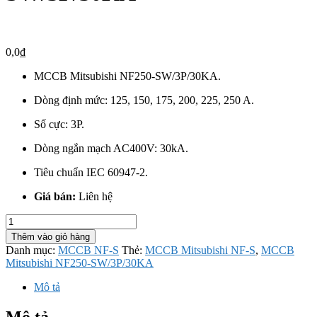
0,0
₫
MCCB Mitsubishi NF250-SW/3P/30KA.
Dòng định mức: 125, 150, 175, 200, 225, 250 A.
Số cực: 3P.
Dòng ngắn mạch AC400V: 30kA.
Tiêu chuẩn IEC 60947-2.
Giá bán:
Liên hệ
MCCB
Mitsubishi
Thêm vào giỏ hàng
NF250-
Danh mục:
MCCB NF-S
Thẻ:
MCCB Mitsubishi NF-S
,
MCCB
SW/3P/30KA
Mitsubishi NF250-SW/3P/30KA
số
lượng
Mô tả
Mô tả