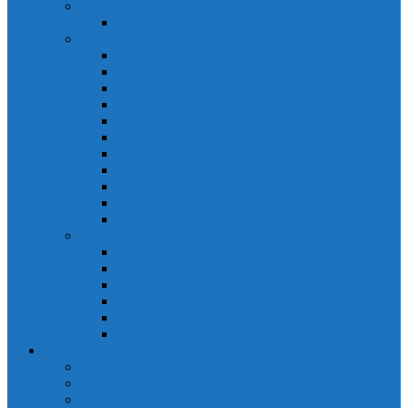
PLC Mitsubishi Micro
PLC Mitsubishi Anpha2
PLC Mitsubishi A
CPU A
Battery Memory A
CC-Link module A
Connector A
Input - Output unit A
Input Unit A
Main Base A
Module Analog A
Module Position A
Output Unit A
Temperature module A
Servo Mitsubishi
Servo Amplifier MR-J2S
Servo Motor MR-J2S
Servo Amplifier MR-J3
Servo Amplifier MR-J2S
Servo Motor MR-J2S
Servo Amplifier MR-J3
Keyence
Cảm biến vùng Keyence
Cảm biến Laser Keyence
Cảm biến màu Keyence