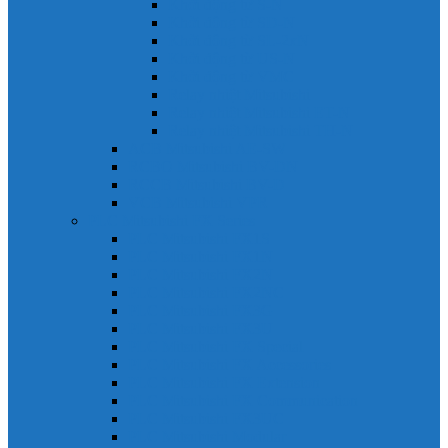
Khởi động từ S-N
Khởi động từ SD-N
Khởi động từ SL-2xN
Khởi động từ US-N
Khởi động từ VMC
Relay nhiệt Mitsubishi
Relay nhiệt Mitsubishi ET-N
Relay nhiệt Mitsubishi TH-N
ACB Mitsubishi AE-SW
RCBO Mitsubishi BV-DN
RCCB Mitsubishi BV-D
VCB Mitsubishi VPR
PLC Mitsubishi FX Series
PLC Mitsubishi FX1S
PLC Mitsubishi FX1N
PLC Mitsubishi FX2N
PLC Mitsubishi FX2NC
PLC Mitsubishi FX3G
PLC Mitsubishi FX3U
PLC Mitsubishi FX Special
PLC Mitsubishi FX Accessories
PLC Mitsubishi FX Extension
PLC Mitsubishi FX Communication
PLC Mitsubishi FX3UC
PLC Mitsubishi Modular