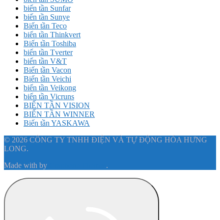
biến tần Sunfar
biến tần Sunye
Biến tần Teco
biến tần Thinkvert
Biến tần Toshiba
biến tần Tverter
biến tần V&T
Biến tần Vacon
Biến tần Veichi
biến tần Veikong
biến tần Vicruns
BIẾN TẦN VISION
BIẾN TẦN WINNER
Biến tần YASKAWA
© 2026 CÔNG TY TNHH ĐIỆN VÀ TỰ ĐỘNG HÓA HƯNG
LONG.
Made with
by
Graphene Themes
.