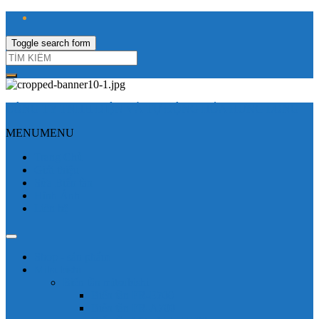
Toggle search form
CÔNG TY TNHH ĐIỆN VÀ TỰ ĐỘNG HÓA HƯNG LONG
MENU
MENU
Trang Chủ
Giới thiệu
Sửa Biến tần
Hình Ảnh
Liên hệ
Shop - sản phẩm
Mitsubishi
Biến tần mitsubishi
Biến tần FR-E700
Biến tần FR-A700