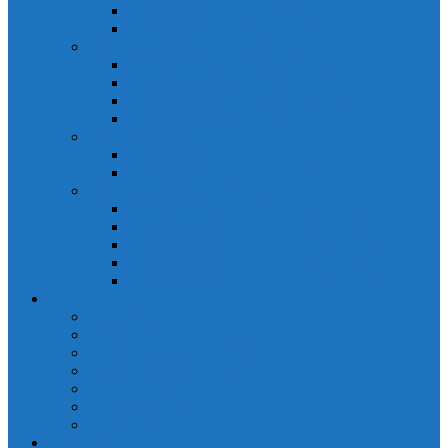
Đồng hồ đo A 3P MA2301
Đồng hồ đo Ampere MA302
ĐỒNG HỒ ĐO NĂNG LƯỢNG
Đồng hồ đo điện EM368 đa năng
Đồng hồ đo Kwh EM306C
Đồng hồ đo điện EM368-C đa năng
Đồng hồ đo Kwh EM306
ĐỒNG HỒ ĐO V-A-F
Đồng hồ đo: V – A – F VAF39
Đồng hồ đo: V – A – F VAF36
ĐỒNG HỒ ĐO ĐA NĂNG
Đồng hồ đo điện MFM374 đa năng
Đồng hồ đo điện MFM383 đa năng
Đồng hồ đo điện MFM383-C đa năng
Đồng hồ đo điện MFM384 đa năng
Đồng hồ đo điện MFM384-C đa năng
CHINT
ACB Chint
Biến áp Chint
Bộ chuyển nguồn ATS Chint
CB bảo vệ động cơ Chint
Contactor Chint
Rơ le nhiệt Chint
Timer Chint
Honeywell