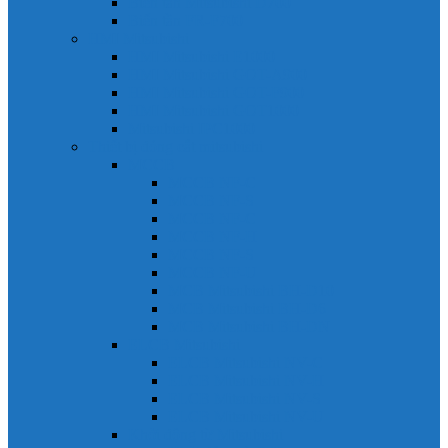
Biến tần Mitsubishi D700
Biến tần FR-F700
HMI Mitsubishi
HMI Mitsubishi E1000
HMI Mitsubishi GOT-A900
HMI Mitsubishi GOT-F900
HMI Mitsubishi GOT1000
Mitsubishi IPC1000
Thiết bị đóng cắt mitsubishi
MCCB
MCCB NF-C
MCCB NF-S
MCCB NF-C
MCCB NF-H
MCCB NF-S
MCCB NF-U
MCB Mitsubishi BH-D10
MCB Mitsubishi BH-D6
MCB Mitsubishi BH-DN
ELCB Mitsubishi
ELCB Mitsubishi NV-C
ELCB Mitsubishi NV-H
ELCB Mitsubishi NV-S
ELCB Mitsubishi NV-U
Khởi động từ Mitsubishi