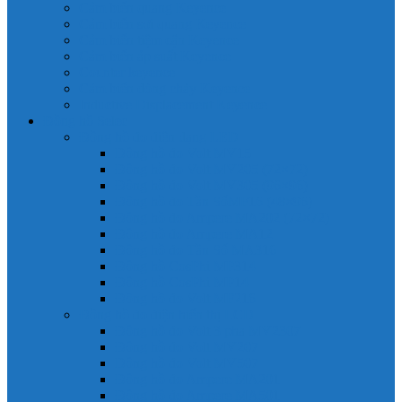
Cảm biến quang Keyence
Cảm biến sợi quang Keyence
Cảm biến tiệm cận Keyence
Cảm biến áp suất Keyence
Counter keyence
Cảm biến dòng chảy Keyence
Inductive Displacement Keyence
Đồng hồ Selec
Đồng hồ đo điện dạng LED
Đồng hồ đo Volt MV15
Đồng hồ đo Volt MV205 (72×72)
Đồng hồ đo Volt MV305 (96×96)
Đồng hồ đo Tần SốMF16 (48×96)
Đồng hồ đo Ampere MA202 (72×72)
Đồng hồ đo Ampere MA12
Đồng hồ đo Tần Số MA316
Đồng hồ CosPhi MP314
Đồng hồ CosPhi MP14
Đồng hồ đo Volt MF216
Đồng hồ đo điện hiển thị LCD
Đồng hồ đo Volt 3 pha MV2307
Đồng hồ đo Volt MV207
Đồng hồ đo Volt MV507
Đồng hồ đo Ampere MA201
Đồng hồ đo Ampere MA501