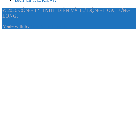
© 2026 CÔNG TY TNHH ĐIỆN VÀ TỰ ĐỘNG HÓA HƯNG
LONG.
Made with
by
Graphene Themes
.