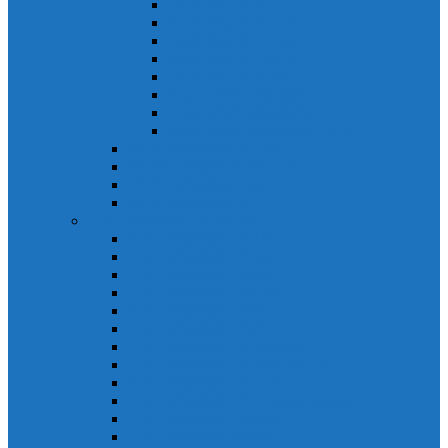
Khởi động từ S-N
Khởi động từ SD-N
Khởi động từ SL-2xN
Khởi động từ US-N
Khởi động từ VMC
Relay nhiệt Mitsubishi
Relay nhiệt Mitsubishi ET-N
Relay nhiệt Mitsubishi TH-N
ACB Mitsubishi AE-SW
RCBO Mitsubishi BV-DN
RCCB Mitsubishi BV-D
VCB Mitsubishi VPR
PLC Mitsubishi FX Series
PLC Mitsubishi FX1S
PLC Mitsubishi FX1N
PLC Mitsubishi FX2N
PLC Mitsubishi FX2NC
PLC Mitsubishi FX3G
PLC Mitsubishi FX3U
PLC Mitsubishi FX Special
PLC Mitsubishi FX Accessories
PLC Mitsubishi FX Extension
PLC Mitsubishi FX Communication
PLC Mitsubishi FX3UC
PLC Mitsubishi Modular