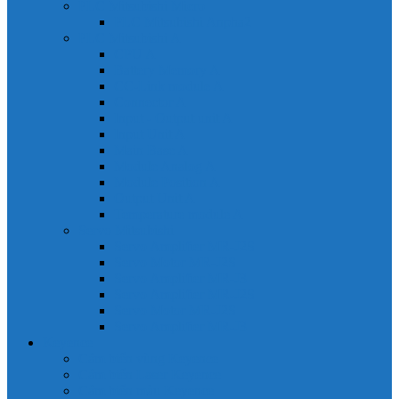
PLC Mitsubishi Micro
PLC Mitsubishi Anpha2
PLC Mitsubishi A
CPU A
Battery Memory A
CC-Link module A
Connector A
Input - Output unit A
Input Unit A
Main Base A
Module Analog A
Module Position A
Output Unit A
Temperature module A
Servo Mitsubishi
Servo Amplifier MR-J2S
Servo Motor MR-J2S
Servo Amplifier MR-J3
Servo Amplifier MR-J2S
Servo Motor MR-J2S
Servo Amplifier MR-J3
Keyence
Cảm biến vùng Keyence
Cảm biến Laser Keyence
Cảm biến màu Keyence