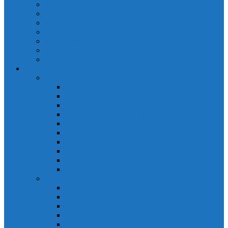
Cảm biến quang Keyence
Cảm biến sợi quang Keyence
Cảm biến tiệm cận Keyence
Cảm biến áp suất Keyence
Counter keyence
Cảm biến dòng chảy Keyence
Inductive Displacement Keyence
Đồng hồ Selec
Đồng hồ đo điện dạng LED
Đồng hồ đo Volt MV15
Đồng hồ đo Volt MV205 (72×72)
Đồng hồ đo Volt MV305 (96×96)
Đồng hồ đo Tần SốMF16 (48×96)
Đồng hồ đo Ampere MA202 (72×72)
Đồng hồ đo Ampere MA12
Đồng hồ đo Tần Số MA316
Đồng hồ CosPhi MP314
Đồng hồ CosPhi MP14
Đồng hồ đo Volt MF216
Đồng hồ đo điện hiển thị LCD
Đồng hồ đo Volt 3 pha MV2307
Đồng hồ đo Volt MV207
Đồng hồ đo Volt MV507
Đồng hồ đo Ampere MA201
Đồng hồ đo Ampere MA501