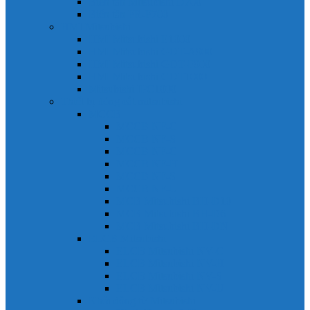
Biến tần Mitsubishi D700
Biến tần FR-F700
HMI Mitsubishi
HMI Mitsubishi E1000
HMI Mitsubishi GOT-A900
HMI Mitsubishi GOT-F900
HMI Mitsubishi GOT1000
Mitsubishi IPC1000
Thiết bị đóng cắt mitsubishi
MCCB
MCCB NF-C
MCCB NF-S
MCCB NF-C
MCCB NF-H
MCCB NF-S
MCCB NF-U
MCB Mitsubishi BH-D10
MCB Mitsubishi BH-D6
MCB Mitsubishi BH-DN
ELCB Mitsubishi
ELCB Mitsubishi NV-C
ELCB Mitsubishi NV-H
ELCB Mitsubishi NV-S
ELCB Mitsubishi NV-U
Khởi động từ Mitsubishi