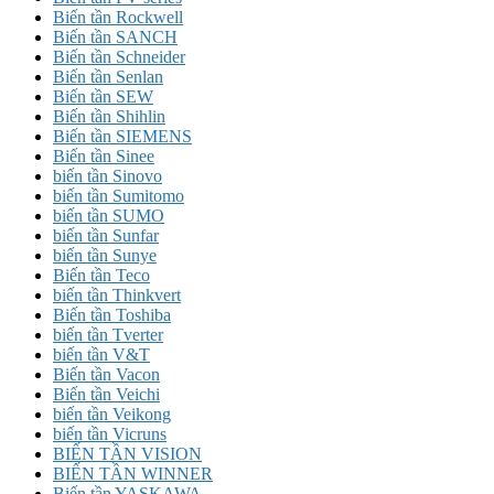
Biến tần Rockwell
Biến tần SANCH
Biến tần Schneider
Biến tần Senlan
Biến tần SEW
Biến tần Shihlin
Biến tần SIEMENS
Biến tần Sinee
biến tần Sinovo
biến tần Sumitomo
biến tần SUMO
biến tần Sunfar
biến tần Sunye
Biến tần Teco
biến tần Thinkvert
Biến tần Toshiba
biến tần Tverter
biến tần V&T
Biến tần Vacon
Biến tần Veichi
biến tần Veikong
biến tần Vicruns
BIẾN TẦN VISION
BIẾN TẦN WINNER
Biến tần YASKAWA