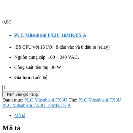
0,0
₫
PLC Mitsubishi FX3U-16MR/ES-A
Bộ CPU với 16 I/O: 8 đầu vào và 8 đầu ra (relay)
Nguồn cung cấp: 100 – 240 VAC.
Công suất tiêu thụ: 30 W
Giá bán:
Liên hệ
PLC
Mitsubishi
Thêm vào giỏ hàng
FX3U-
Danh mục:
PLC Mitsubishi FX3U
Thẻ:
PLC Mitsubishi FX3U
,
16MR/ES-
PLC Mitsubishi FX3U-16MR/ES-A
A
số
Mô tả
lượng
Mô tả