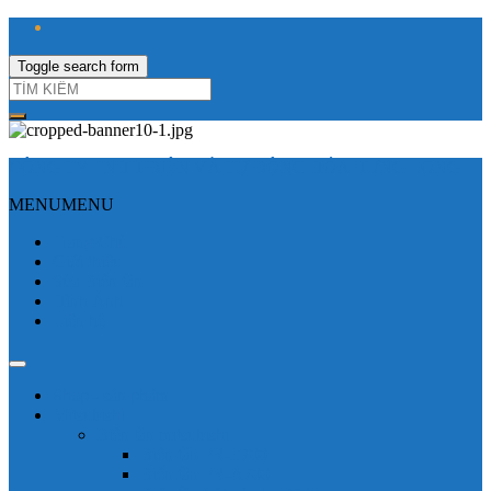
Toggle search form
CÔNG TY TNHH ĐIỆN VÀ TỰ ĐỘNG HÓA HƯNG LONG
MENU
MENU
Trang Chủ
Giới thiệu
Sửa Biến tần
Hình Ảnh
Liên hệ
Shop - sản phẩm
Mitsubishi
Biến tần mitsubishi
Biến tần FR-E700
Biến tần FR-A700