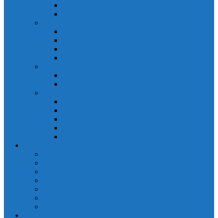
Đồng hồ đo A 3P MA2301
Đồng hồ đo Ampere MA302
ĐỒNG HỒ ĐO NĂNG LƯỢNG
Đồng hồ đo điện EM368 đa năng
Đồng hồ đo Kwh EM306C
Đồng hồ đo điện EM368-C đa năng
Đồng hồ đo Kwh EM306
ĐỒNG HỒ ĐO V-A-F
Đồng hồ đo: V – A – F VAF39
Đồng hồ đo: V – A – F VAF36
ĐỒNG HỒ ĐO ĐA NĂNG
Đồng hồ đo điện MFM374 đa năng
Đồng hồ đo điện MFM383 đa năng
Đồng hồ đo điện MFM383-C đa năng
Đồng hồ đo điện MFM384 đa năng
Đồng hồ đo điện MFM384-C đa năng
CHINT
ACB Chint
Biến áp Chint
Bộ chuyển nguồn ATS Chint
CB bảo vệ động cơ Chint
Contactor Chint
Rơ le nhiệt Chint
Timer Chint
Honeywell