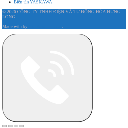
Biến tần YASKAWA
© 2026 CÔNG TY TNHH ĐIỆN VÀ TỰ ĐỘNG HÓA HƯNG
LONG.
Made with
by
Graphene Themes
.