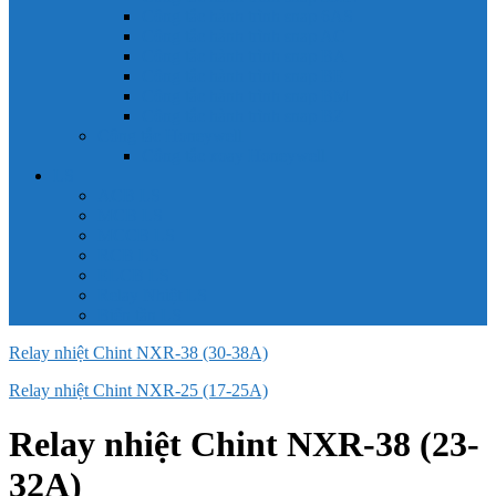
Công tắc hành trình snap 6AS
Công tắc hành trình snap AC
Công tắc hành trình snap BA
Công tắc hành trình snap BE
Công tắc hành trình snap BM
Công tắc hành trình snap BZ
Công tắc Honeywell
Công tắc xoay Honeywell
LS
ACB LS
MCB LS
MCCB LS
RCB LS
ELCB LS
Relay Nhiệt LS
Biến tần LS
Relay nhiệt Chint NXR-38 (30-38A)
Relay nhiệt Chint NXR-25 (17-25A)
Relay nhiệt Chint NXR-38 (23-
32A)