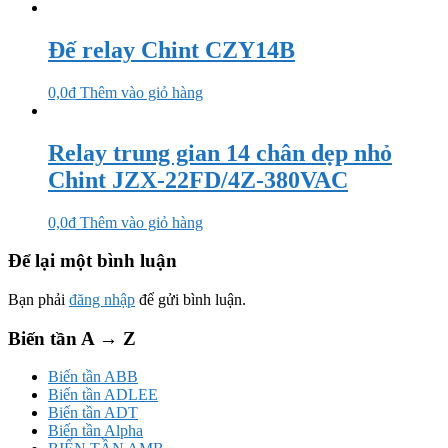
Đế relay Chint CZY14B
0,0
₫
Thêm vào giỏ hàng
Relay trung gian 14 chân dẹp nhỏ
Chint JZX-22FD/4Z-380VAC
0,0
₫
Thêm vào giỏ hàng
Để lại một bình luận
Bạn phải
đăng nhập
để gửi bình luận.
Biến tần A → Z
Biến tần ABB
Biến tần ADLEE
Biến tần ADT
Biến tần Alpha