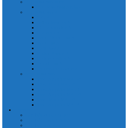
PLC Mitsubishi Micro
PLC Mitsubishi Anpha2
PLC Mitsubishi A
CPU A
Battery Memory A
CC-Link module A
Connector A
Input - Output unit A
Input Unit A
Main Base A
Module Analog A
Module Position A
Output Unit A
Temperature module A
Servo Mitsubishi
Servo Amplifier MR-J2S
Servo Motor MR-J2S
Servo Amplifier MR-J3
Servo Amplifier MR-J2S
Servo Motor MR-J2S
Servo Amplifier MR-J3
Keyence
Cảm biến vùng Keyence
Cảm biến Laser Keyence
Cảm biến màu Keyence