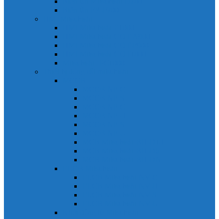
Biến tần Mitsubishi D700
Biến tần FR-F700
HMI Mitsubishi
HMI Mitsubishi E1000
HMI Mitsubishi GOT-A900
HMI Mitsubishi GOT-F900
HMI Mitsubishi GOT1000
Mitsubishi IPC1000
Thiết bị đóng cắt mitsubishi
MCCB
MCCB NF-C
MCCB NF-S
MCCB NF-C
MCCB NF-H
MCCB NF-S
MCCB NF-U
MCB Mitsubishi BH-D10
MCB Mitsubishi BH-D6
MCB Mitsubishi BH-DN
ELCB Mitsubishi
ELCB Mitsubishi NV-C
ELCB Mitsubishi NV-H
ELCB Mitsubishi NV-S
ELCB Mitsubishi NV-U
Khởi động từ Mitsubishi