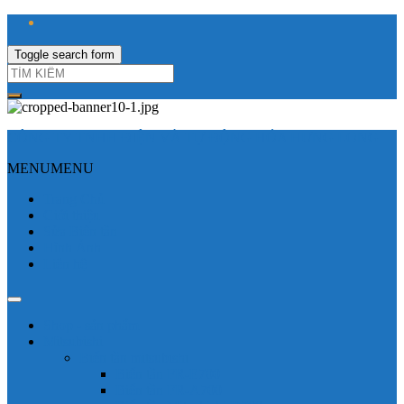
Toggle search form
CÔNG TY TNHH ĐIỆN VÀ TỰ ĐỘNG HÓA HƯNG LONG
MENU
MENU
Trang Chủ
Giới thiệu
Sửa Biến tần
Hình Ảnh
Liên hệ
Shop - sản phẩm
Mitsubishi
Biến tần mitsubishi
Biến tần FR-E700
Biến tần FR-A700