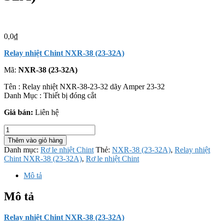
0,0
₫
Relay nhiệt Chint NXR-38 (23-32A)
Mã:
NXR-38 (23-32A)
Tên : Relay nhiệt NXR-38-23-32 dãy Amper 23-32
Danh Mục : Thiết bị đóng cắt
Giá bán:
Liên hệ
Relay
nhiệt
Thêm vào giỏ hàng
Chint
Danh mục:
Rơ le nhiệt Chint
Thẻ:
NXR-38 (23-32A)
,
Relay nhiệt
NXR-
Chint NXR-38 (23-32A)
,
Rơ le nhiệt Chint
38
(23-
Mô tả
32A)
số
Mô tả
lượng
Relay nhiệt Chint NXR-38 (23-32A)