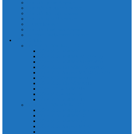
Cảm biến quang Keyence
Cảm biến sợi quang Keyence
Cảm biến tiệm cận Keyence
Cảm biến áp suất Keyence
Counter keyence
Cảm biến dòng chảy Keyence
Inductive Displacement Keyence
Đồng hồ Selec
Đồng hồ đo điện dạng LED
Đồng hồ đo Volt MV15
Đồng hồ đo Volt MV205 (72×72)
Đồng hồ đo Volt MV305 (96×96)
Đồng hồ đo Tần SốMF16 (48×96)
Đồng hồ đo Ampere MA202 (72×72)
Đồng hồ đo Ampere MA12
Đồng hồ đo Tần Số MA316
Đồng hồ CosPhi MP314
Đồng hồ CosPhi MP14
Đồng hồ đo Volt MF216
Đồng hồ đo điện hiển thị LCD
Đồng hồ đo Volt 3 pha MV2307
Đồng hồ đo Volt MV207
Đồng hồ đo Volt MV507
Đồng hồ đo Ampere MA201
Đồng hồ đo Ampere MA501