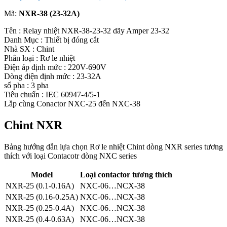
Mã:
NXR-38 (23-32A)
Tên : Relay nhiệt NXR-38-23-32 dãy Amper 23-32
Danh Mục : Thiết bị đóng cắt
Nhà SX : Chint
Phân loại : Rơ le nhiệt
Điện áp định mức : 220V-690V
Dòng điện định mức : 23-32A
số pha : 3 pha
Tiêu chuẩn : IEC 60947-4/5-1
Lắp cùng Conactor NXC-25 đến NXC-38
Chint NXR
Bảng hướng dẫn lựa chọn Rơ le nhiệt Chint dòng NXR series tương
thích với loại Contacotr dòng NXC series
Model
Loại contactor tương thích
NXR-25 (0.1-0.16A)
NXC-06…NCX-38
NXR-25 (0.16-0.25A)
NXC-06…NCX-38
NXR-25 (0.25-0.4A)
NXC-06…NCX-38
NXR-25 (0.4-0.63A)
NXC-06…NCX-38