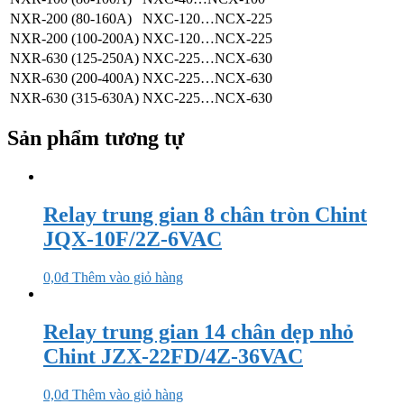
NXR-200 (80-160A)
NXC-120…NCX-225
NXR-200 (100-200A)
NXC-120…NCX-225
NXR-630 (125-250A)
NXC-225…NCX-630
NXR-630 (200-400A)
NXC-225…NCX-630
NXR-630 (315-630A)
NXC-225…NCX-630
Sản phẩm tương tự
Relay trung gian 8 chân tròn Chint
JQX-10F/2Z-6VAC
0,0
₫
Thêm vào giỏ hàng
Relay trung gian 14 chân dẹp nhỏ
Chint JZX-22FD/4Z-36VAC
0,0
₫
Thêm vào giỏ hàng