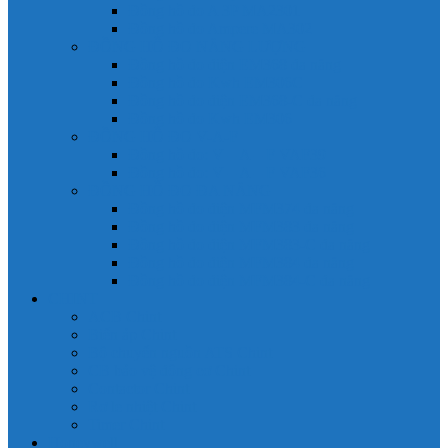
Đồng hồ đo A 3P MA2301
Đồng hồ đo Ampere MA302
ĐỒNG HỒ ĐO NĂNG LƯỢNG
Đồng hồ đo điện EM368 đa năng
Đồng hồ đo Kwh EM306C
Đồng hồ đo điện EM368-C đa năng
Đồng hồ đo Kwh EM306
ĐỒNG HỒ ĐO V-A-F
Đồng hồ đo: V – A – F VAF39
Đồng hồ đo: V – A – F VAF36
ĐỒNG HỒ ĐO ĐA NĂNG
Đồng hồ đo điện MFM374 đa năng
Đồng hồ đo điện MFM383 đa năng
Đồng hồ đo điện MFM383-C đa năng
Đồng hồ đo điện MFM384 đa năng
Đồng hồ đo điện MFM384-C đa năng
CHINT
ACB Chint
Biến áp Chint
Bộ chuyển nguồn ATS Chint
CB bảo vệ động cơ Chint
Contactor Chint
Rơ le nhiệt Chint
Timer Chint
Honeywell