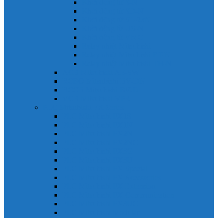
Khởi động từ S-N
Khởi động từ SD-N
Khởi động từ SL-2xN
Khởi động từ US-N
Khởi động từ VMC
Relay nhiệt Mitsubishi
Relay nhiệt Mitsubishi ET-N
Relay nhiệt Mitsubishi TH-N
ACB Mitsubishi AE-SW
RCBO Mitsubishi BV-DN
RCCB Mitsubishi BV-D
VCB Mitsubishi VPR
PLC Mitsubishi FX Series
PLC Mitsubishi FX1S
PLC Mitsubishi FX1N
PLC Mitsubishi FX2N
PLC Mitsubishi FX2NC
PLC Mitsubishi FX3G
PLC Mitsubishi FX3U
PLC Mitsubishi FX Special
PLC Mitsubishi FX Accessories
PLC Mitsubishi FX Extension
PLC Mitsubishi FX Communication
PLC Mitsubishi FX3UC
PLC Mitsubishi Modular