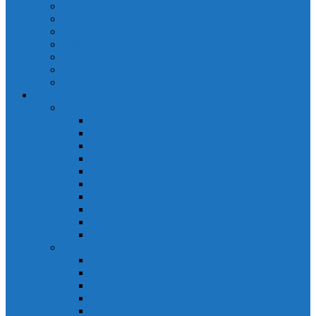
Cảm biến quang Keyence
Cảm biến sợi quang Keyence
Cảm biến tiệm cận Keyence
Cảm biến áp suất Keyence
Counter keyence
Cảm biến dòng chảy Keyence
Inductive Displacement Keyence
Đồng hồ Selec
Đồng hồ đo điện dạng LED
Đồng hồ đo Volt MV15
Đồng hồ đo Volt MV205 (72×72)
Đồng hồ đo Volt MV305 (96×96)
Đồng hồ đo Tần SốMF16 (48×96)
Đồng hồ đo Ampere MA202 (72×72)
Đồng hồ đo Ampere MA12
Đồng hồ đo Tần Số MA316
Đồng hồ CosPhi MP314
Đồng hồ CosPhi MP14
Đồng hồ đo Volt MF216
Đồng hồ đo điện hiển thị LCD
Đồng hồ đo Volt 3 pha MV2307
Đồng hồ đo Volt MV207
Đồng hồ đo Volt MV507
Đồng hồ đo Ampere MA201
Đồng hồ đo Ampere MA501