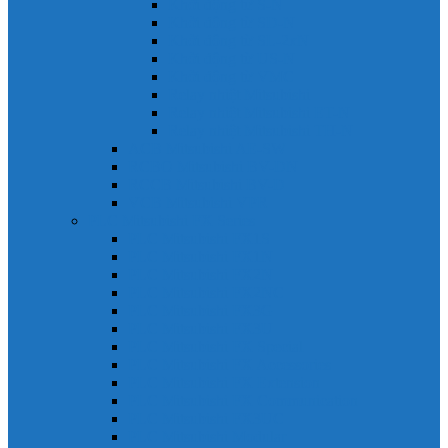
Khởi động từ S-N
Khởi động từ SD-N
Khởi động từ SL-2xN
Khởi động từ US-N
Khởi động từ VMC
Relay nhiệt Mitsubishi
Relay nhiệt Mitsubishi ET-N
Relay nhiệt Mitsubishi TH-N
ACB Mitsubishi AE-SW
RCBO Mitsubishi BV-DN
RCCB Mitsubishi BV-D
VCB Mitsubishi VPR
PLC Mitsubishi FX Series
PLC Mitsubishi FX1S
PLC Mitsubishi FX1N
PLC Mitsubishi FX2N
PLC Mitsubishi FX2NC
PLC Mitsubishi FX3G
PLC Mitsubishi FX3U
PLC Mitsubishi FX Special
PLC Mitsubishi FX Accessories
PLC Mitsubishi FX Extension
PLC Mitsubishi FX Communication
PLC Mitsubishi FX3UC
PLC Mitsubishi Modular