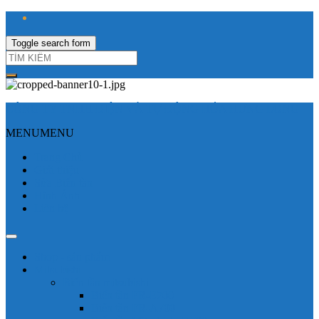
Toggle search form
CÔNG TY TNHH ĐIỆN VÀ TỰ ĐỘNG HÓA HƯNG LONG
MENU
MENU
Trang Chủ
Giới thiệu
Sửa Biến tần
Hình Ảnh
Liên hệ
Shop - sản phẩm
Mitsubishi
Biến tần mitsubishi
Biến tần FR-E700
Biến tần FR-A700