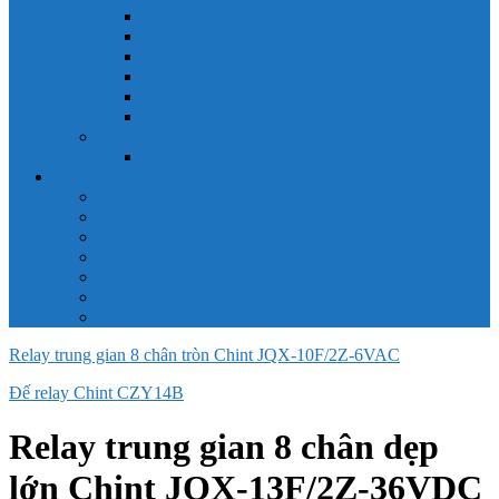
Công tắc hành trình snap 6AS
Công tắc hành trình snap AC
Công tắc hành trình snap BA
Công tắc hành trình snap BE
Công tắc hành trình snap BM
Công tắc hành trình snap BZ
Công tắc Honeywell
Công tắc xoay Honeywell
LS
ACB LS
MCB LS
MCCB LS
RCB LS
ELCB LS
Relay Nhiệt LS
Biến tần LS
Relay trung gian 8 chân tròn Chint JQX-10F/2Z-6VAC
Đế relay Chint CZY14B
Relay trung gian 8 chân dẹp
lớn Chint JQX-13F/2Z-36VDC