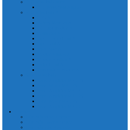
PLC Mitsubishi Micro
PLC Mitsubishi Anpha2
PLC Mitsubishi A
CPU A
Battery Memory A
CC-Link module A
Connector A
Input - Output unit A
Input Unit A
Main Base A
Module Analog A
Module Position A
Output Unit A
Temperature module A
Servo Mitsubishi
Servo Amplifier MR-J2S
Servo Motor MR-J2S
Servo Amplifier MR-J3
Servo Amplifier MR-J2S
Servo Motor MR-J2S
Servo Amplifier MR-J3
Keyence
Cảm biến vùng Keyence
Cảm biến Laser Keyence
Cảm biến màu Keyence