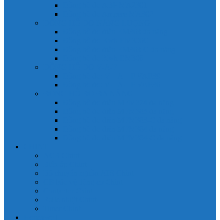
Đồng hồ đo A 3P MA2301
Đồng hồ đo Ampere MA302
ĐỒNG HỒ ĐO NĂNG LƯỢNG
Đồng hồ đo điện EM368 đa năng
Đồng hồ đo Kwh EM306C
Đồng hồ đo điện EM368-C đa năng
Đồng hồ đo Kwh EM306
ĐỒNG HỒ ĐO V-A-F
Đồng hồ đo: V – A – F VAF39
Đồng hồ đo: V – A – F VAF36
ĐỒNG HỒ ĐO ĐA NĂNG
Đồng hồ đo điện MFM374 đa năng
Đồng hồ đo điện MFM383 đa năng
Đồng hồ đo điện MFM383-C đa năng
Đồng hồ đo điện MFM384 đa năng
Đồng hồ đo điện MFM384-C đa năng
CHINT
ACB Chint
Biến áp Chint
Bộ chuyển nguồn ATS Chint
CB bảo vệ động cơ Chint
Contactor Chint
Rơ le nhiệt Chint
Timer Chint
Honeywell