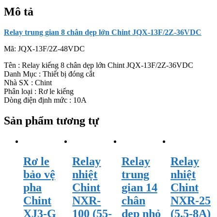
13F/2Z-
Mô tả
36VDC
số
lượng
Relay trung gian 8 chân dẹp lớn Chint JQX-13F/2Z-36VDC
Mã:
JQX-13F/2Z-48VDC
Tên : Relay kiếng 8 chân dẹp lớn Chint JQX-13F/2Z-36VDC
Danh Mục : Thiết bị đóng cắt
Nhà SX : Chint
Phân loại : Rơ le kiếng
Dòng điện định mức : 10A
Sản phẩm tương tự
Rơ le
Relay
Relay
Relay
bảo vệ
nhiệt
trung
nhiệt
pha
Chint
gian 14
Chint
Chint
NXR-
chân
NXR-25
XJ3-G
100 (55-
dẹp nhỏ
(5.5-8A)