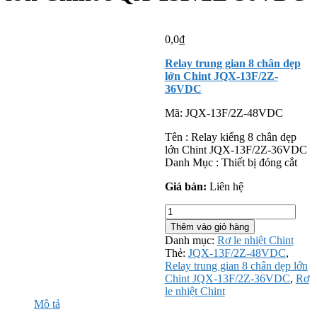
0,0
₫
Relay trung gian 8 chân dẹp
lớn Chint JQX-13F/2Z-
36VDC
Mã:
JQX-13F/2Z-48VDC
Tên : Relay kiếng 8 chân dẹp
lớn Chint JQX-13F/2Z-36VDC
Danh Mục : Thiết bị đóng cắt
Giá bán:
Liên hệ
Relay
trung
Thêm vào giỏ hàng
gian
Danh mục:
Rơ le nhiệt Chint
8
Thẻ:
JQX-13F/2Z-48VDC
,
chân
Relay trung gian 8 chân dẹp lớn
dẹp
Chint JQX-13F/2Z-36VDC
,
Rơ
lớn
le nhiệt Chint
Chint
Mô tả
JQX-