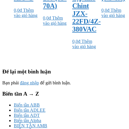
70A)
Chint
0,0
₫
Thêm
0,0
₫
Thêm
JZX-
vào giỏ hàng
vào giỏ hàng
0,0
₫
Thêm
22FD/4Z-
vào giỏ hàng
380VAC
0,0
₫
Thêm
vào giỏ hàng
Để lại một bình luận
Bạn phải
đăng nhập
để gửi bình luận.
Biến tần A → Z
Biến tần ABB
Biến tần ADLEE
Biến tần ADT
Biến tần Alpha
BIẾN TẦN AMB