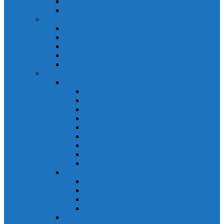
Biến tần Mitsubishi D700
Biến tần FR-F700
HMI Mitsubishi
HMI Mitsubishi E1000
HMI Mitsubishi GOT-A900
HMI Mitsubishi GOT-F900
HMI Mitsubishi GOT1000
Mitsubishi IPC1000
Thiết bị đóng cắt mitsubishi
MCCB
MCCB NF-C
MCCB NF-S
MCCB NF-C
MCCB NF-H
MCCB NF-S
MCCB NF-U
MCB Mitsubishi BH-D10
MCB Mitsubishi BH-D6
MCB Mitsubishi BH-DN
ELCB Mitsubishi
ELCB Mitsubishi NV-C
ELCB Mitsubishi NV-H
ELCB Mitsubishi NV-S
ELCB Mitsubishi NV-U
Khởi động từ Mitsubishi