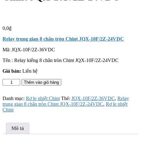
0,0
₫
Relay trung gian 8 chân tròn Chint JQX-10F/2Z-24VDC
Mã:
JQX-10F/2Z-36VDC
Tên : Relay kiếng 8 chân tròn Chint JQX-10F/2Z-24VDC
Giá bán:
Liên hệ
Relay
Thêm vào giỏ hàng
trung
gian
8
Danh mục:
Rơ le nhiệt Chint
Thẻ:
JQX-10F/2Z-36VDC
,
Relay
chân
trung gian 8 chân tròn Chint JQX-10F/2Z-24VDC
,
Rơ le nhiệt
tròn
Chint
Chint
JQX-
10F/2Z-
Mô tả
24VDC
số