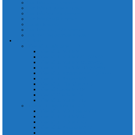
Cảm biến quang Keyence
Cảm biến sợi quang Keyence
Cảm biến tiệm cận Keyence
Cảm biến áp suất Keyence
Counter keyence
Cảm biến dòng chảy Keyence
Inductive Displacement Keyence
Đồng hồ Selec
Đồng hồ đo điện dạng LED
Đồng hồ đo Volt MV15
Đồng hồ đo Volt MV205 (72×72)
Đồng hồ đo Volt MV305 (96×96)
Đồng hồ đo Tần SốMF16 (48×96)
Đồng hồ đo Ampere MA202 (72×72)
Đồng hồ đo Ampere MA12
Đồng hồ đo Tần Số MA316
Đồng hồ CosPhi MP314
Đồng hồ CosPhi MP14
Đồng hồ đo Volt MF216
Đồng hồ đo điện hiển thị LCD
Đồng hồ đo Volt 3 pha MV2307
Đồng hồ đo Volt MV207
Đồng hồ đo Volt MV507
Đồng hồ đo Ampere MA201
Đồng hồ đo Ampere MA501