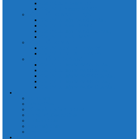
Đồng hồ đo A 3P MA2301
Đồng hồ đo Ampere MA302
ĐỒNG HỒ ĐO NĂNG LƯỢNG
Đồng hồ đo điện EM368 đa năng
Đồng hồ đo Kwh EM306C
Đồng hồ đo điện EM368-C đa năng
Đồng hồ đo Kwh EM306
ĐỒNG HỒ ĐO V-A-F
Đồng hồ đo: V – A – F VAF39
Đồng hồ đo: V – A – F VAF36
ĐỒNG HỒ ĐO ĐA NĂNG
Đồng hồ đo điện MFM374 đa năng
Đồng hồ đo điện MFM383 đa năng
Đồng hồ đo điện MFM383-C đa năng
Đồng hồ đo điện MFM384 đa năng
Đồng hồ đo điện MFM384-C đa năng
CHINT
ACB Chint
Biến áp Chint
Bộ chuyển nguồn ATS Chint
CB bảo vệ động cơ Chint
Contactor Chint
Rơ le nhiệt Chint
Timer Chint
Honeywell