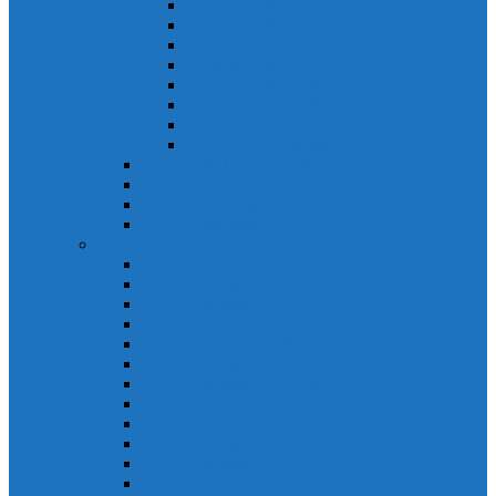
Khởi động từ S-N
Khởi động từ SD-N
Khởi động từ SL-2xN
Khởi động từ US-N
Khởi động từ VMC
Relay nhiệt Mitsubishi
Relay nhiệt Mitsubishi ET-N
Relay nhiệt Mitsubishi TH-N
ACB Mitsubishi AE-SW
RCBO Mitsubishi BV-DN
RCCB Mitsubishi BV-D
VCB Mitsubishi VPR
PLC Mitsubishi FX Series
PLC Mitsubishi FX1S
PLC Mitsubishi FX1N
PLC Mitsubishi FX2N
PLC Mitsubishi FX2NC
PLC Mitsubishi FX3G
PLC Mitsubishi FX3U
PLC Mitsubishi FX Special
PLC Mitsubishi FX Accessories
PLC Mitsubishi FX Extension
PLC Mitsubishi FX Communication
PLC Mitsubishi FX3UC
PLC Mitsubishi Modular