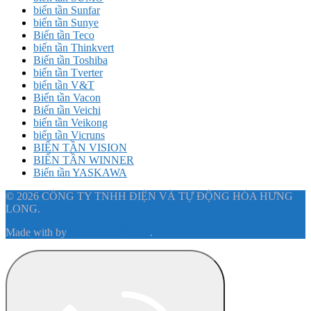
biến tần Sunfar
biến tần Sunye
Biến tần Teco
biến tần Thinkvert
Biến tần Toshiba
biến tần Tverter
biến tần V&T
Biến tần Vacon
Biến tần Veichi
biến tần Veikong
biến tần Vicruns
BIẾN TẦN VISION
BIẾN TẦN WINNER
Biến tần YASKAWA
© 2026 CÔNG TY TNHH ĐIỆN VÀ TỰ ĐỘNG HÓA HƯNG
LONG.
Made with
by
Graphene Themes
.