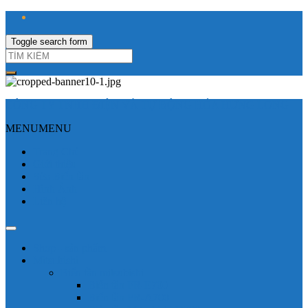
Toggle search form
CÔNG TY TNHH ĐIỆN VÀ TỰ ĐỘNG HÓA HƯNG LONG
MENU
MENU
Trang Chủ
Giới thiệu
Sửa Biến tần
Hình Ảnh
Liên hệ
Shop - sản phẩm
Mitsubishi
Biến tần mitsubishi
Biến tần FR-E700
Biến tần FR-A700