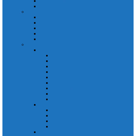
Biến tần Mitsubishi D700
Biến tần FR-F700
HMI Mitsubishi
HMI Mitsubishi E1000
HMI Mitsubishi GOT-A900
HMI Mitsubishi GOT-F900
HMI Mitsubishi GOT1000
Mitsubishi IPC1000
Thiết bị đóng cắt mitsubishi
MCCB
MCCB NF-C
MCCB NF-S
MCCB NF-C
MCCB NF-H
MCCB NF-S
MCCB NF-U
MCB Mitsubishi BH-D10
MCB Mitsubishi BH-D6
MCB Mitsubishi BH-DN
ELCB Mitsubishi
ELCB Mitsubishi NV-C
ELCB Mitsubishi NV-H
ELCB Mitsubishi NV-S
ELCB Mitsubishi NV-U
Khởi động từ Mitsubishi