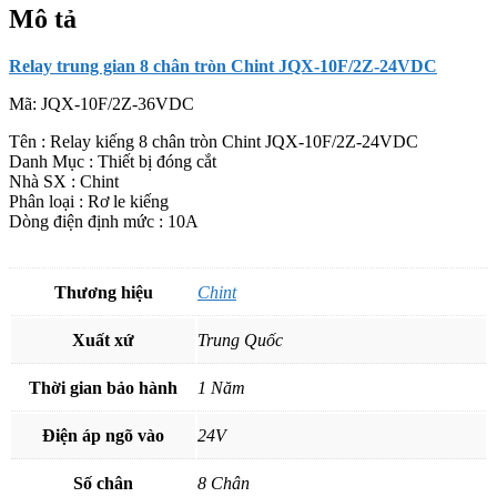
lượng
Mô tả
Relay trung gian 8 chân tròn Chint JQX-10F/2Z-24VDC
Mã:
JQX-10F/2Z-36VDC
Tên : Relay kiếng 8 chân tròn Chint JQX-10F/2Z-24VDC
Danh Mục : Thiết bị đóng cắt
Nhà SX : Chint
Phân loại : Rơ le kiếng
Dòng điện định mức : 10A
Thương hiệu
Chint
Xuất xứ
Trung Quốc
Thời gian bảo hành
1 Năm
Điện áp ngõ vào
24V
Số chân
8 Chân