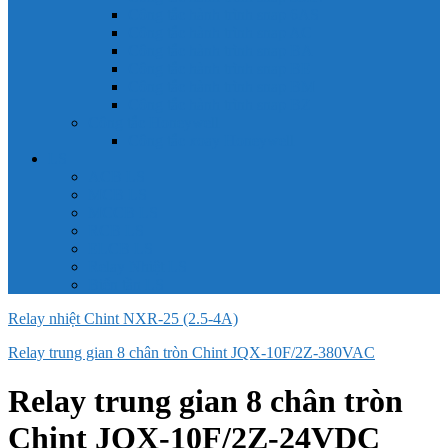
Công tắc hành trình snap 6AS
Công tắc hành trình snap AC
Công tắc hành trình snap BA
Công tắc hành trình snap BE
Công tắc hành trình snap BM
Công tắc hành trình snap BZ
Công tắc Honeywell
Công tắc xoay Honeywell
LS
ACB LS
MCB LS
MCCB LS
RCB LS
ELCB LS
Relay Nhiệt LS
Biến tần LS
Relay nhiệt Chint NXR-25 (2.5-4A)
Relay trung gian 8 chân tròn Chint JQX-10F/2Z-380VAC
Relay trung gian 8 chân tròn
Chint JQX-10F/2Z-24VDC