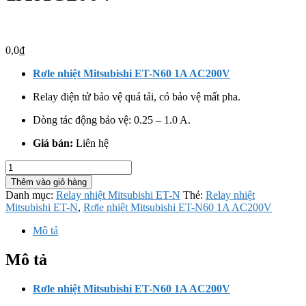
0,0
₫
Rơle nhiệt Mitsubishi ET-N60 1A AC200V
Relay điện tử bảo vệ quá tải, có bảo vệ mất pha.
Dòng tác động bảo vệ: 0.25 – 1.0 A.
Giá bán:
Liên hệ
Rơle
nhiệt
Thêm vào giỏ hàng
Mitsubishi
Danh mục:
Relay nhiệt Mitsubishi ET-N
Thẻ:
Relay nhiệt
ET-
Mitsubishi ET-N
,
Rơle nhiệt Mitsubishi ET-N60 1A AC200V
N60
1A
Mô tả
AC200V
số
Mô tả
lượng
Rơle nhiệt Mitsubishi ET-N60 1A AC200V