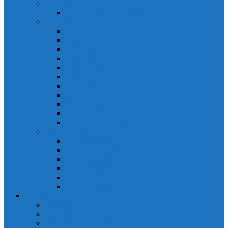
PLC Mitsubishi Micro
PLC Mitsubishi Anpha2
PLC Mitsubishi A
CPU A
Battery Memory A
CC-Link module A
Connector A
Input - Output unit A
Input Unit A
Main Base A
Module Analog A
Module Position A
Output Unit A
Temperature module A
Servo Mitsubishi
Servo Amplifier MR-J2S
Servo Motor MR-J2S
Servo Amplifier MR-J3
Servo Amplifier MR-J2S
Servo Motor MR-J2S
Servo Amplifier MR-J3
Keyence
Cảm biến vùng Keyence
Cảm biến Laser Keyence
Cảm biến màu Keyence