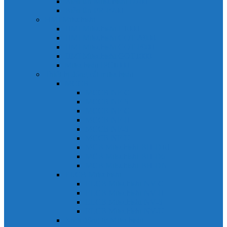
Biến tần Mitsubishi D700
Biến tần FR-F700
HMI Mitsubishi
HMI Mitsubishi E1000
HMI Mitsubishi GOT-A900
HMI Mitsubishi GOT-F900
HMI Mitsubishi GOT1000
Mitsubishi IPC1000
Thiết bị đóng cắt mitsubishi
MCCB
MCCB NF-C
MCCB NF-S
MCCB NF-C
MCCB NF-H
MCCB NF-S
MCCB NF-U
MCB Mitsubishi BH-D10
MCB Mitsubishi BH-D6
MCB Mitsubishi BH-DN
ELCB Mitsubishi
ELCB Mitsubishi NV-C
ELCB Mitsubishi NV-H
ELCB Mitsubishi NV-S
ELCB Mitsubishi NV-U
Khởi động từ Mitsubishi