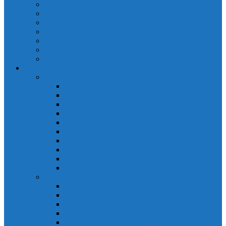
Cảm biến quang Keyence
Cảm biến sợi quang Keyence
Cảm biến tiệm cận Keyence
Cảm biến áp suất Keyence
Counter keyence
Cảm biến dòng chảy Keyence
Inductive Displacement Keyence
Đồng hồ Selec
Đồng hồ đo điện dạng LED
Đồng hồ đo Volt MV15
Đồng hồ đo Volt MV205 (72×72)
Đồng hồ đo Volt MV305 (96×96)
Đồng hồ đo Tần SốMF16 (48×96)
Đồng hồ đo Ampere MA202 (72×72)
Đồng hồ đo Ampere MA12
Đồng hồ đo Tần Số MA316
Đồng hồ CosPhi MP314
Đồng hồ CosPhi MP14
Đồng hồ đo Volt MF216
Đồng hồ đo điện hiển thị LCD
Đồng hồ đo Volt 3 pha MV2307
Đồng hồ đo Volt MV207
Đồng hồ đo Volt MV507
Đồng hồ đo Ampere MA201
Đồng hồ đo Ampere MA501