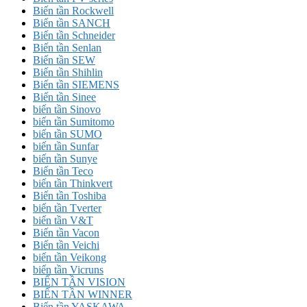
Biến tần Rockwell
Biến tần SANCH
Biến tần Schneider
Biến tần Senlan
Biến tần SEW
Biến tần Shihlin
Biến tần SIEMENS
Biến tần Sinee
biến tần Sinovo
biến tần Sumitomo
biến tần SUMO
biến tần Sunfar
biến tần Sunye
Biến tần Teco
biến tần Thinkvert
Biến tần Toshiba
biến tần Tverter
biến tần V&T
Biến tần Vacon
Biến tần Veichi
biến tần Veikong
biến tần Vicruns
BIẾN TẦN VISION
BIẾN TẦN WINNER
Biến tần YASKAWA