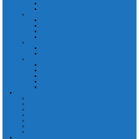
Đồng hồ đo A 3P MA2301
Đồng hồ đo Ampere MA302
ĐỒNG HỒ ĐO NĂNG LƯỢNG
Đồng hồ đo điện EM368 đa năng
Đồng hồ đo Kwh EM306C
Đồng hồ đo điện EM368-C đa năng
Đồng hồ đo Kwh EM306
ĐỒNG HỒ ĐO V-A-F
Đồng hồ đo: V – A – F VAF39
Đồng hồ đo: V – A – F VAF36
ĐỒNG HỒ ĐO ĐA NĂNG
Đồng hồ đo điện MFM374 đa năng
Đồng hồ đo điện MFM383 đa năng
Đồng hồ đo điện MFM383-C đa năng
Đồng hồ đo điện MFM384 đa năng
Đồng hồ đo điện MFM384-C đa năng
CHINT
ACB Chint
Biến áp Chint
Bộ chuyển nguồn ATS Chint
CB bảo vệ động cơ Chint
Contactor Chint
Rơ le nhiệt Chint
Timer Chint
Honeywell