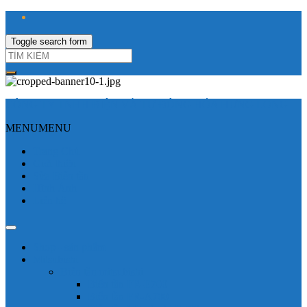
Toggle search form
CÔNG TY TNHH ĐIỆN VÀ TỰ ĐỘNG HÓA HƯNG LONG
MENU
MENU
Trang Chủ
Giới thiệu
Sửa Biến tần
Hình Ảnh
Liên hệ
Shop - sản phẩm
Mitsubishi
Biến tần mitsubishi
Biến tần FR-E700
Biến tần FR-A700