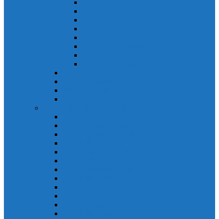
Khởi động từ S-N
Khởi động từ SD-N
Khởi động từ SL-2xN
Khởi động từ US-N
Khởi động từ VMC
Relay nhiệt Mitsubishi
Relay nhiệt Mitsubishi ET-N
Relay nhiệt Mitsubishi TH-N
ACB Mitsubishi AE-SW
RCBO Mitsubishi BV-DN
RCCB Mitsubishi BV-D
VCB Mitsubishi VPR
PLC Mitsubishi FX Series
PLC Mitsubishi FX1S
PLC Mitsubishi FX1N
PLC Mitsubishi FX2N
PLC Mitsubishi FX2NC
PLC Mitsubishi FX3G
PLC Mitsubishi FX3U
PLC Mitsubishi FX Special
PLC Mitsubishi FX Accessories
PLC Mitsubishi FX Extension
PLC Mitsubishi FX Communication
PLC Mitsubishi FX3UC
PLC Mitsubishi Modular