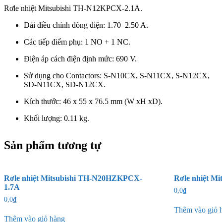
Rơle nhiệt
Mitsubishi
TH-N12KPCX-2.1A.
Dải điều chỉnh dòng điện: 1.70–2.50 A.
Các tiếp điểm phụ: 1 NO + 1 NC.
Điện áp cách điện định mức: 690 V.
Sử dụng cho Contactors: S-N10CX, S-N11CX, S-N12CX,
SD-N11CX, SD-N12CX.
Kích thước: 46 x 55 x 76.5 mm (W xH xD).
Khối lượng: 0.11 kg.
Sản phẩm tương tự
Rơle nhiệt Mitsubishi TH-N20HZKPCX-
Rơle nhiệt M
1.7A
0,0
₫
0,0
₫
Thêm vào giỏ 
Thêm vào giỏ hàng