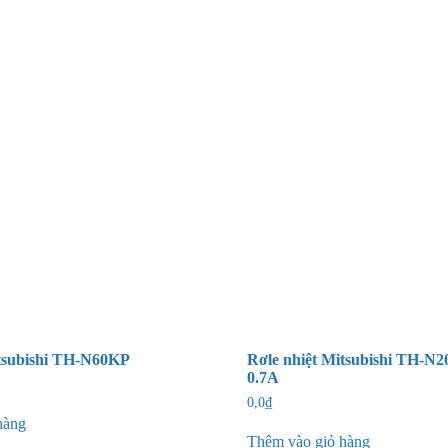
itsubishi TH-N60KP
Rơle nhiệt Mitsubishi TH-
0.7A
0,0
₫
hàng
Thêm vào giỏ hàng