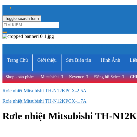
Toggle search form
CÔNG TY TNHH ĐIỆN VÀ TỰ ĐỘNG HÓA HƯNG LONG
Trang Chủ
Giới thiệu
Sửa Biến tần
Hình Ảnh
Liê
Shop - sản phẩm
Mitsubishi
Keyence
Đồng hồ Selec
CH
Rơle nhiệt Mitsubishi TH-N12KPCX-2.5A
Rơle nhiệt Mitsubishi TH-N12KPCX-1.7A
Rơle nhiệt Mitsubishi TH-N12