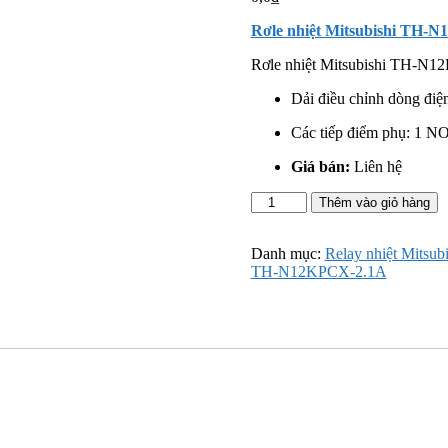
Rơle nhiệt Mitsubishi TH-
Rơle nhiệt
Mitsubishi
TH-N12
Dải điều chỉnh dòng điệ
Các tiếp điểm phụ: 1 N
Giá bán:
Liên hệ
Rơle
Thêm vào giỏ hàng
nhiệt
Mitsubishi
TH-
Danh mục:
Relay nhiệt Mitsub
N12KPCX-
TH-N12KPCX-2.1A
2.1A
số
lượng