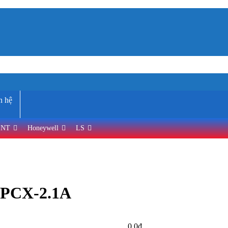
n hệ
INT
Honeywell
LS
KPCX-2.1A
0,0
₫