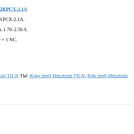
N12KPCX-2.1A
KPCX-2.1A.
n: 1.70–2.50 A.
O + 1 NC.
ishi TH-N
Thẻ:
Relay nhiệt Mitsubishi TH-N
,
Rơle nhiệt Mitsubishi